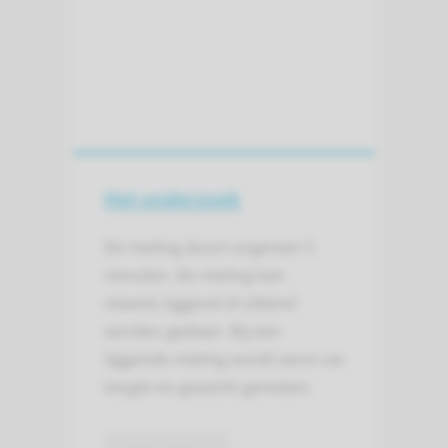
Het onderzoek
De meting duurt ongeveer 5
minuten. De meting kan
staand, liggend of zittend
worden gedaan. Bij een
liggende meting wordt eerst uw
lengte en gewicht gemeten.