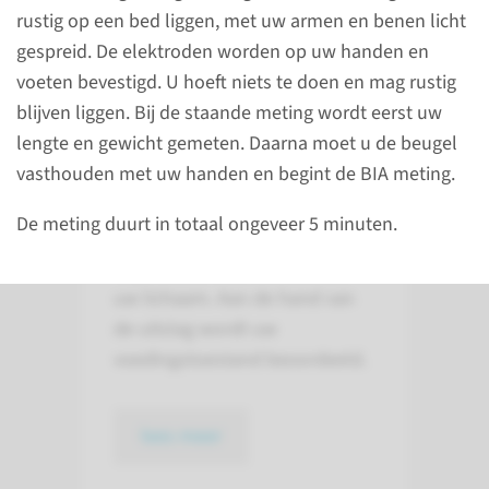
Wat is een BIO-
rustig op een bed liggen, met uw armen en benen licht
elektrische Impedantie
gespreid. De elektroden worden op uw handen en
Analyse (BIA)?
voeten bevestigd. U hoeft niets te doen en mag rustig
blijven liggen. Bij de staande meting wordt eerst uw
Met een Bio-elektrische
lengte en gewicht gemeten. Daarna moet u de beugel
Impedantie Analyse (BIA)
vasthouden met uw handen en begint de BIA meting.
meten we uw vetmassa en
vetvrije massa. De hoeveelheid
De meting duurt in totaal ongeveer 5 minuten.
vetmassa en vetvrije massa
zegt iets over de conditie van
uw lichaam. Aan de hand van
de uitslag wordt uw
voedingstoestand beoordeeld.
lees meer