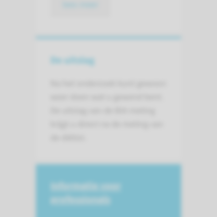
lees meer
De uitslag
Na het onderzoek kunt gewoon
weer doen wat u gewend bent.
De uitslag van de BIA meting
krijgt u direct na de meting van
de diëtist.
Informatie voor
professionals