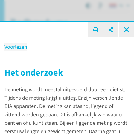
NL
ik zoek ...
Voorlezen
Bio-elektrische Impedantie
Analyse (BIA)
Het onderzoek
De meting wordt meestal uitgevoerd door een diëtist.
Afdelingen, specialismen en zorglocaties
Tijdens de meting krijgt u uitleg. Er zijn verschillende
Toelichting metingen diëtetiek
BIA apparaten. De meting kan staand, liggend of
Bio-elektrische Impedantie Analyse (BIA)
zittend worden gedaan. Dit is afhankelijk van waar u
bent en of u kunt staan. Bij een liggende meting wordt
eerst uw lengte en gewicht gemeten. Daarna gaat u