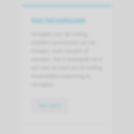
Voor het onderzoek
Verwijder voor de meting
metalen voorwerpen van uw
lichaam, zoals sleutels of
sieraden. Het is belangrijk om 8
uur voor de start van de meting
lichamelijke inspanning te
vermijden.
lees meer