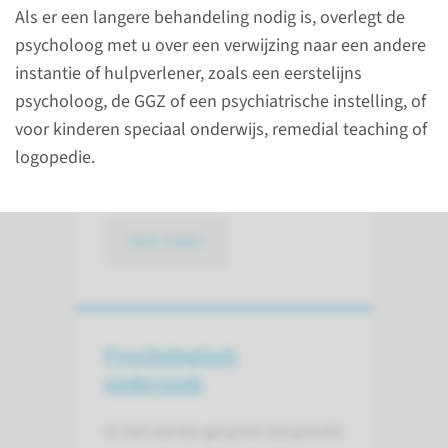
Verwijzing
Als er een langere behandeling nodig is, overlegt de
naar de medisch
psycholoog met u over een verwijzing naar een andere
psycholoog
instantie of hulpverlener, zoals een eerstelijns
psycholoog, de GGZ of een psychiatrische instelling, of
Een medisch specialist verwijst
voor kinderen speciaal onderwijs, remedial teaching of
u door naar de medisch
logopedie.
psycholoog.
lees meer
Psychologisch
onderzoek
In het eerste gesprek bespreekt