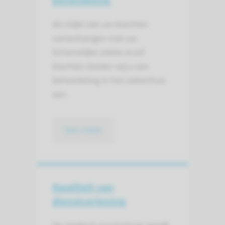
behandeling
Als blijkt dat uw klachten
samenhangen met uw
lichamelijke ziekte en/of
klachten bieden wij u een
behandeling in het ziekenhuis
aan.
lees meer
Kwaliteit van
dienstverlening