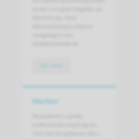
De medisch psycholoog streeft
ernaar u zo goed mogelijk van
dienst te zijn. Onze
dienstverlening is daarom
vastgelegd in een
kwaliteitshandboek.
lees meer
Klachten
Wij proberen u goede,
professionele zorg te geven.
Toch kan het gebeuren dat u