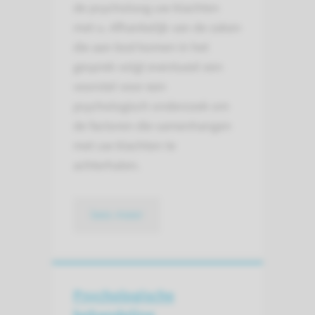
de psycholoog uw klachten
met u. Afhankelijk van de zaken
die aan bod komen in het
gesprek volgt eventueel een
voorstel voor een
psychologisch onderzoek om
de factoren die samenhangen
met uw klachten te
achterhalen.
lees meer
Psychologische