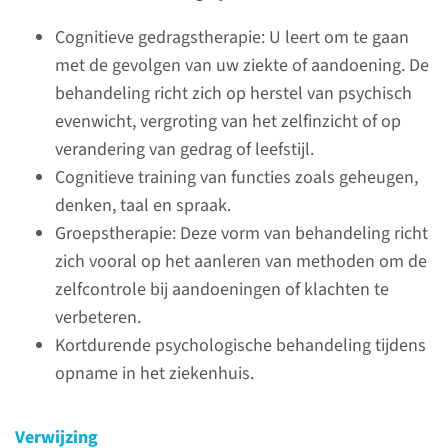
Over de medisch
psycholoog
Cognitieve gedragstherapie: U leert om te gaan
met de gevolgen van uw ziekte of aandoening. De
Lichamelijke klachten, ziekte,
behandeling richt zich op herstel van psychisch
medisch onderzoek en
evenwicht, vergroting van het zelfinzicht of op
behandeling kunnen een zware
verandering van gedrag of leefstijl.
belasting voor u zijn en voor
Cognitieve training van functies zoals geheugen,
alle direct betrokkenen. Een
denken, taal en spraak.
medisch psycholoog van het
Groepstherapie: Deze vorm van behandeling richt
Radboudumc biedt hulp,
zich vooral op het aanleren van methoden om de
begeleiding en advies.
zelfcontrole bij aandoeningen of klachten te
verbeteren.
lees meer
Kortdurende psychologische behandeling tijdens
opname in het ziekenhuis.
Verwijzing