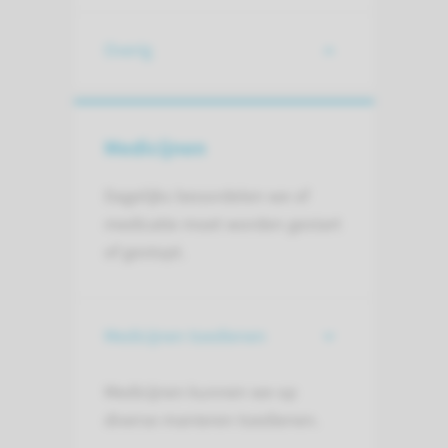
Overig
Medicijnen
Dagelijks beoordelen we of
medicatie moet worden gestart
of gestopt.
Medicijnen toedienen
Medicijnen kunnen we op
diverse manieren toedienen.