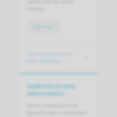
tijdelijk naar een andere
afdeling.
lees meer
Overplaatsing naar een
ander ziekenhuis
Voeding bij te vroeg
geboren baby’s
Binnen enkele uren na de
geboorte krijgt uw baby kleine