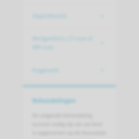
Oogonderzoek
Röntgenfoto’s, CT-scan of
MRI-scan
Ruggenprik
Behandelingen
De volgende behandeling
kunnen nodig zijn als uw kind
is opgenomen op de Neonatale