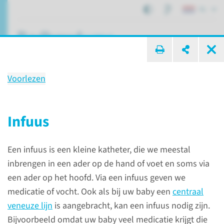
NL
ik zoek ...
Voorlezen
Opname op NICU f1c
belangrijke informatie
Infuus
Een infuus is een kleine katheter, die we meestal
Afdelingen, specialismen en zorglocaties
Opname
inbrengen in een ader op de hand of voet en soms via
Opname op NICU f1c
een ader op het hoofd. Via een infuus geven we
medicatie of vocht. Ook als bij uw baby een
centraal
veneuze lijn
is aangebracht, kan een infuus nodig zijn.
Opname op de NICU f1c
Bijvoorbeeld omdat uw baby veel medicatie krijgt die