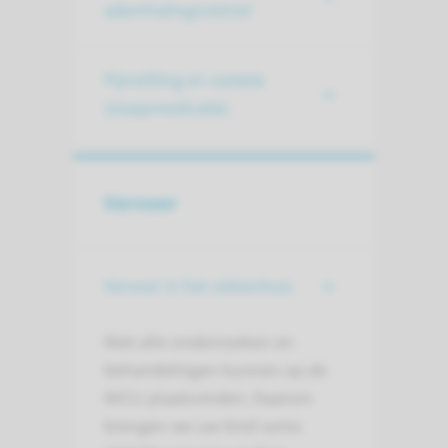
ademhalingsstelsel
Pijnstilling en sedatie
(slaapmedicatie)
Vervoer
Vervoer in het ziekenhuis
Niet alle onderzoeken en
behandelingen kunnen op de
NICU plaatsvinden. Daarom
brengen we uw kind soms