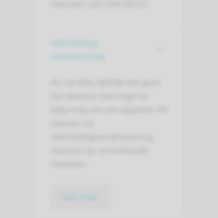
Intensive Care Unit (NICU):
Ademhalings-
ondersteuning
Als uw baby tijdelijk niet goed
kan ademen, dan krijgt uw
baby hulp van een apparaat. Dit
noemen we
ademhalingsondersteuning.
Hiervoor zijn verschillende
manieren.
lees meer