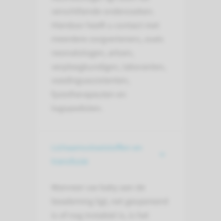
verschillende onderzoeken.
Hierdoor heeft u contact met
meerdere zorgverleners, zoals
neonatologen, artsen,
verpleegkundigen, laboranten,
voedingsassistenten,
fysiotherapeuten en
logopedisten.
Lichaamsvloeistoffen en
transfusie
Wanneer uw baby aan de
beademing ligt, net geopereerd
is of nog instabiel is, is het