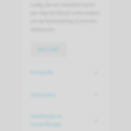
nodig dat we meerdere keren
per dag het bloed onderzoeken
om de behandeling te kunnen
aanpassen.
lees meer
Echografie
Gehoortest
Hartfilmpje en
hersenfilmpje