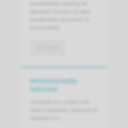
hoeveelheden voeding. We
gebruiken hiervoor uw eigen
moedermelk, donormelk of
kunstvoeding.
lees meer
Wetenschap­pelijk
onderzoek
Informatie voor ouders over
wetenschappelijk onderzoek bij
pasgeborenen.