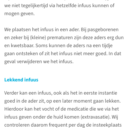
we niet tegelijkertijd via hetzelfde infuus kunnen of
Uw baby is opgenomen op de
mogen geven.
NICU f1c. Uiteraard laten we u
altijd weten wat we gaan doen,
We plaatsen het infuus in een ader. Bij pasgeborenen
maar het is niet altijd mogelijk
en zeker bij (kleine) prematuren zijn deze aders erg dun
om u vooraf uitgebreid te
en kwetsbaar. Soms kunnen de aders na een tijdje
informeren over de
gaan ontsteken of zit het infuus niet meer goed. In dat
onderzoeken en
geval verwijderen we het infuus.
behandelingen die
plaatsvinden. Met
onderstaande informatie
Lekkend infuus
proberen we u zo goed
Verder kan een infuus, ook als het in eerste instantie
mogelijk te informeren.
goed in de ader zit, op een later moment gaan lekken.
Hierdoor kan het vocht of de medicatie die we via het
infuus geven onder de huid komen (extravasatie). Wij
Contact
controleren daarom frequent per dag de insteekplaats