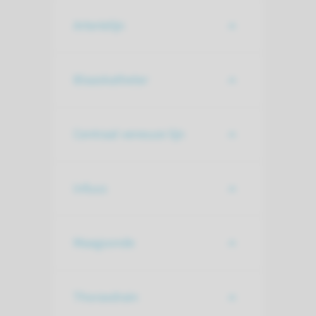
Arterielijn
Blaaskatheter
Centraal veneuze lijn
Infuus
Maagsonde
Thoraxdrain