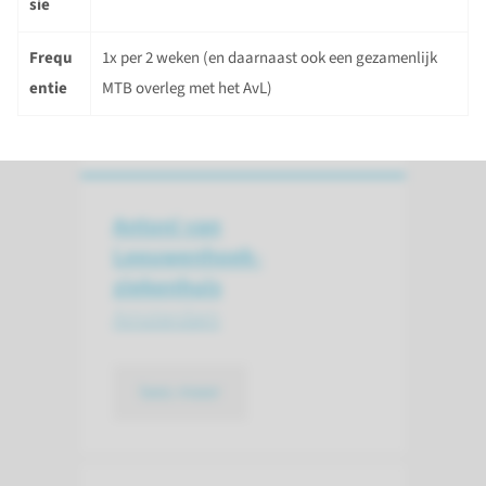
sie
Frequ
1x per 2 weken (en daarnaast ook een gezamenlijk
entie
MTB overleg met het AvL)
Antoni van
Leeuwenhoek­
ziekenhuis
Amsterdam
lees meer