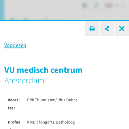
NL
ik zoek ...
Voorlezen
Moleculaire tumor boards
VU medisch centrum
Amsterdam
Afdelingen, specialismen en zorglocaties
PATH
Moleculaire tumor boards
Voorzi
Erik Thunnissen/ Idris Bahce
tter
Moleculaire tumor boards
Profes
KMBP, longarts, patholoog