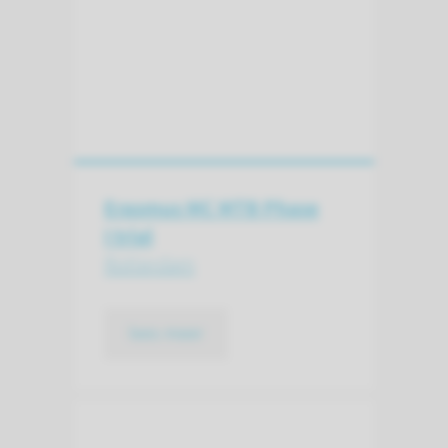
Erasmus MC MTB Phase
I trial
Rotterdam
lees meer