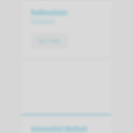
Radboudumc
Nijmegen
lees meer
Universitair Medisch