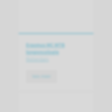
Erasmus MC MTB
longoncologie
Rotterdam
lees meer