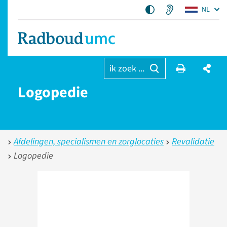
NL
ik zoek ...
Logopedie
Afdelingen, specialismen en zorglocaties
Revalidatie
Logopedie