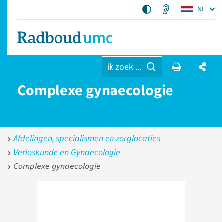
NL
ik zoek ...
Complexe gynaecologie
Afdelingen, specialismen en zorglocaties
Verloskunde en Gynaecologie
Complexe gynaecologie