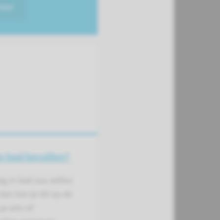
meer
in bad bevallen?
aag in bad zou willen
dan kan je dit op de
 je arts of