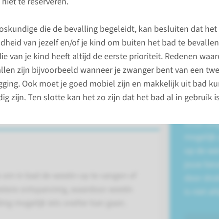
 niet te reserveren.
Gynaecol
loskundige die de bevalling begeleidt, kan besluiten dat het 
024-36
dheid van jezelf en/of je kind om buiten het bad te bevalle
die van je kind heeft altijd de eerste prioriteit. Redenen waar
llen zijn bijvoorbeeld wanneer je zwanger bent van een twe
ligging. Ook moet je goed mobiel zijn en makkelijk uit bad
Drukke 
g zijn. Ten slotte kan het zo zijn dat het bad al in gebruik is
geboor
Onze zor
mogelijk 
op de wen
jouw beva
k om in bad de weeën op te vangen of
door dru
 betere ontspanning, waardoor weeën
is niet al
ing mogelijk iets sneller kan gaan.