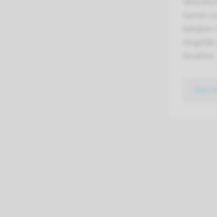
verlosku
Samen zul
bekijken 
mogelijk 
bevallen.
lees 