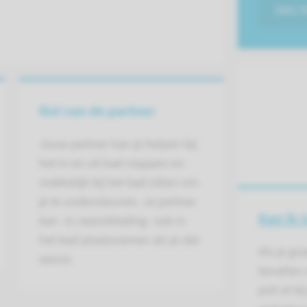
lees 
Rol van de partner
Jouw partner kan je helpen bij
het in en uit bad stappen en
makkelijk bij het bad zitten om
je te ondersteunen. Je partner
Kan ik 
kan -in zwemkleding- ook in
het bad plaatsnemen als je dat
Als je gr
wenst.
bevallen 
poli al bij