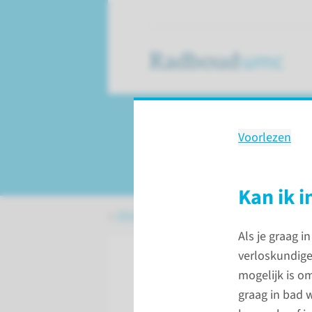
Voorlezen
Bevallen in bad
Kan ik i
Afdelingen, specialismen en zorglocat
Als je graag in
verloskundige 
mogelijk is om
graag in bad 