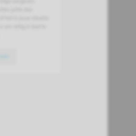
ndige aangeven.
len jullie dan
of het in jouw situatie
is om veilig in bad te
meer