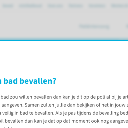
Spoed
mijnRadboud
Over ons
Partners
Verwijzers
Werken bi
Patiëntenzorg
ik
n bad bevallen?
ies
De bevalling
Bevallen in bad
 bad zou willen bevallen dan kan je dit op de poli al bij je ar
aangeven. Samen zullen jullie dan bekijken of het in jouw s
Contac
 veilig in bad te bevallen. Als je pas tijdens de bevalling be
wil bevallen dan kan je dat op dat moment ook nog aangeve
Afdeling