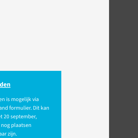
den
 is mogelijk via
nd formulier. Dit kan
et 20 september,
 nog plaatsen
ar zijn.