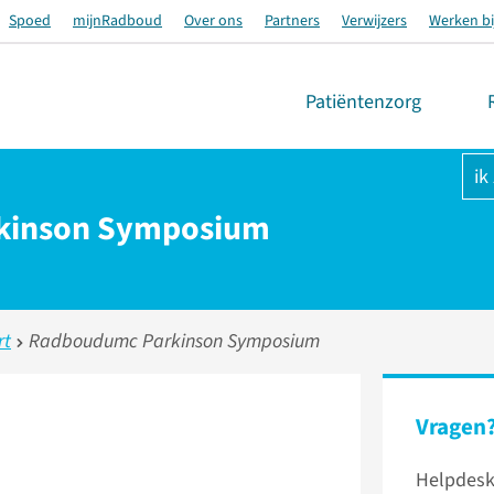
Spoed
mijnRadboud
Over ons
Partners
Verwijzers
Werken bi
Patiëntenzorg
ik
kinson Symposium
rt
Radboudumc Parkinson Symposium
Vragen
Helpdesk