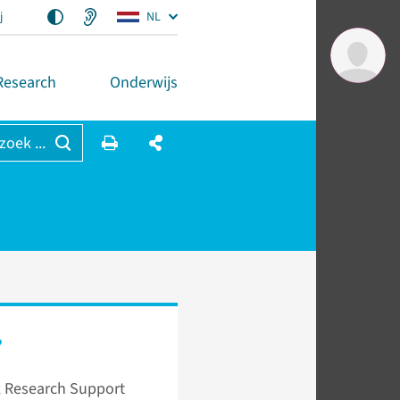
j
NL
Research
Onderwijs
 zoek ...
?
 Research Support