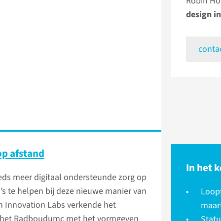
Robin Ho
design i
conta
op afstand
In het k
eds meer digitaal ondersteunde zorg op
a’s te helpen bij deze nieuwe manier van
Loopt
h Innovation Labs verkende het
maar
in het Radboudumc met het vormgeven
Statu