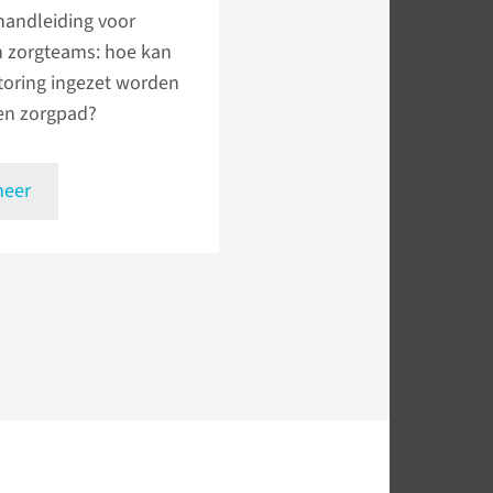
handleiding voor
n zorgteams: hoe kan
toring ingezet worden
en zorgpad?
meer