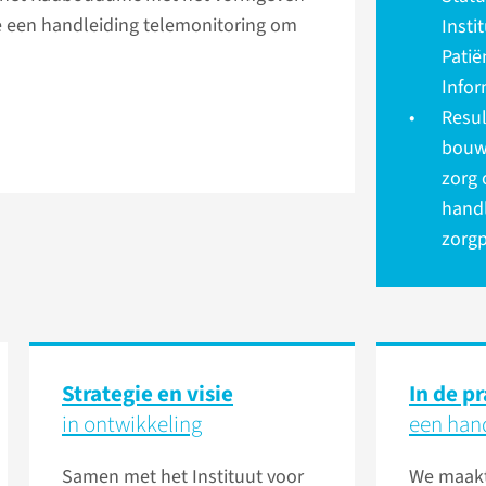
e een handleiding telemonitoring om
Insti
Patië
Info
Resul
bouwb
zorg 
handl
zorg
Strategie en visie
In de pr
in ontwikkeling
een han
Samen met het Instituut voor
We maak