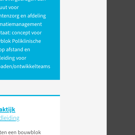
tuut voor
ntenzorg en afdeling
rmatiemanagement
taat: concept voor
lok Poliklinische
op afstand en
eiding voor
paden/ontwikkelteams
aktijk
dleiding
ten een bouwblok