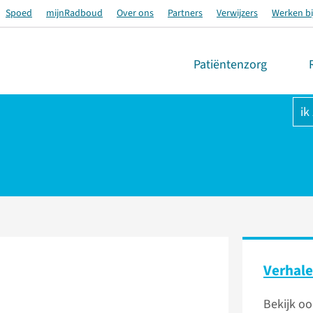
Spoed
mijnRadboud
Over ons
Partners
Verwijzers
Werken bi
Patiëntenzorg
ik
Verhal
Bekijk oo