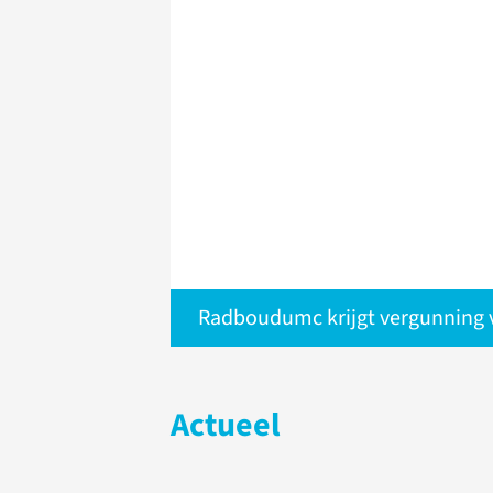
Radboudumc krijgt vergunning 
Actueel