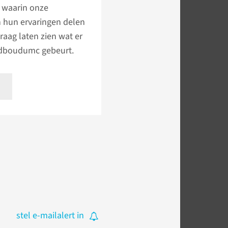
, waarin onze
n hun ervaringen delen
graag laten zien wat er
adboudumc gebeurt.
stel e-mailalert in