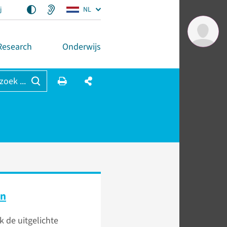
j
NL
Research
Onderwijs
 zoek ...
en
k de uitgelichte