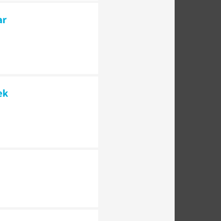
ar
oek