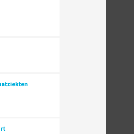
aatziekten
rt