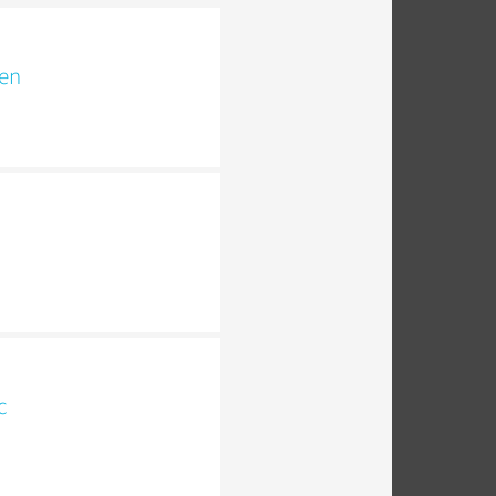
ken
c