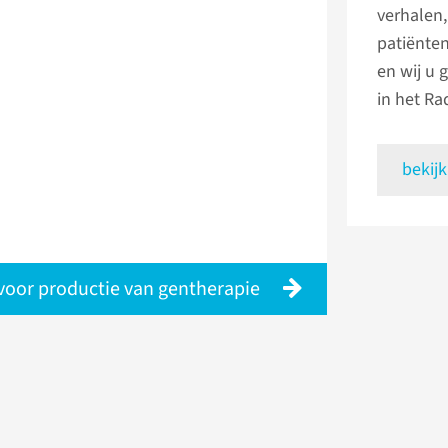
verhalen
patiënte
en wij u 
in het R
bekijk
voor productie van gentherapie