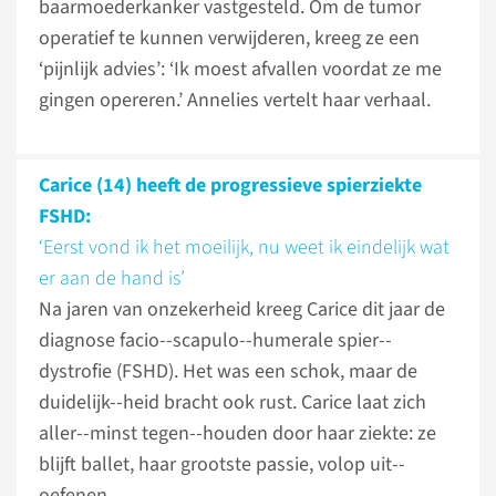
baarmoederkanker vastgesteld. Om de tumor
operatief te kunnen verwijderen, kreeg ze een
‘pijnlijk advies’: ‘Ik moest afvallen voordat ze me
gingen opereren.’ Annelies vertelt haar verhaal.
Carice (14) heeft de progressieve spierziekte
FSHD:
‘Eerst vond ik het moeilijk, nu weet ik eindelijk wat
er aan de hand is’
Na jaren van onzekerheid kreeg Carice dit jaar de
diagnose facio--scapulo--humerale spier--
dystrofie (FSHD). Het was een schok, maar de
duidelijk--heid bracht ook rust. Carice laat zich
aller--minst tegen--houden door haar ziekte: ze
blijft ballet, haar grootste passie, volop uit--
oefenen.