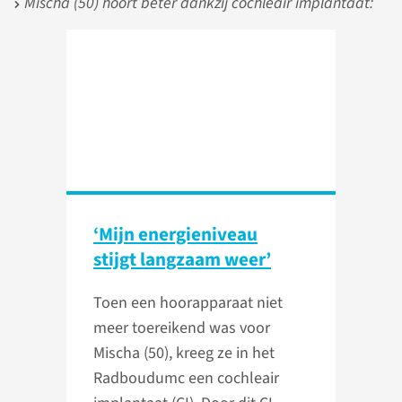
Mischa (50) hoort beter dankzij cochleair implantaat:
‘Mijn energieniveau
stijgt langzaam weer’
Toen een hoorapparaat niet
meer toereikend was voor
Mischa (50), kreeg ze in het
Radboudumc een cochleair