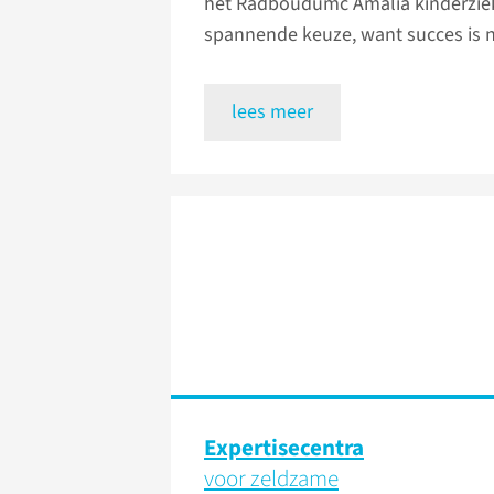
het Radboudumc Amalia kinderzie
spannende keuze, want succes is n
lees meer
Expertisecentra
voor zeldzame