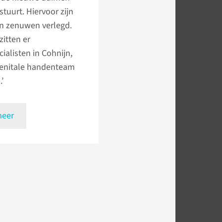
tuurt. Hiervoor zijn
en zenuwen verlegd.
zitten er
ialisten in Cohnijn,
enitale handenteam
’
meer