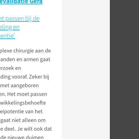
evalidatie Gera
t passen bij de
eling en
entie’
lexe chirurgie aan de
 handen en armen gaat
erzoek en
ding vooraf. Zeker bij
 met aangeboren
gen. Het moet passen
twikkelingsbehoefte
eipotentie van het
 gaat niet alleen om
ke deel. Je wilt ook dat
n de nieuwe duimen