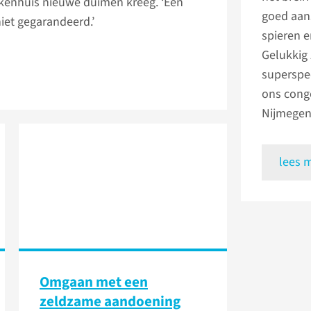
kenhuis nieuwe duimen kreeg. ‘Een
goed aans
iet gegarandeerd.’
spieren 
Gelukkig 
superspec
ons cong
Nijmegen.
lees 
Omgaan met een
zeldzame aandoening