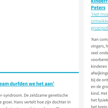
kinderr
Peters
‘Het moe
ontwikk
groeipot
‘Aan comp
vingers,
veel ond
voorberei
kinderen
afwijkin
bij de on
team durfden we het aan’
en de gro
kind. Het
ger-syndroom. De zeldzame genetische
het fysie
groei. Hans vertelt hoe zijn dochter in
het brei