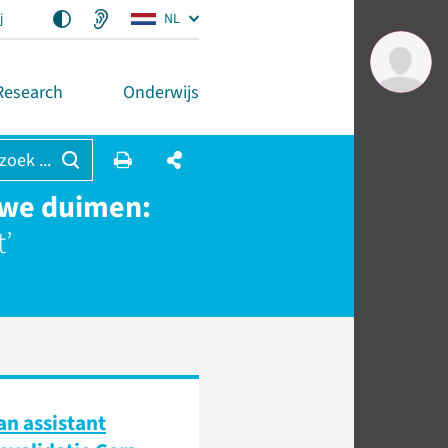
j
NL
Research
Onderwijs
 zoek ...
euwe duimen:
t’
an assistant