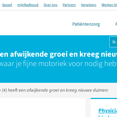
Spoed
mijnRadboud
Over ons
Partners
Verwijzers
Werken bi
Patiëntenzorg
ik
een afwijkende groei en kreeg ni
 waar je fijne motoriek voor nodig heb
 (4) heeft een afwijkende groei en kreeg nieuwe duimen:
Physici