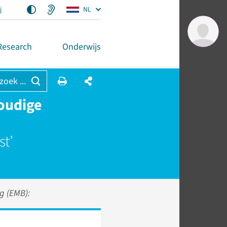
j
NL
Research
Onderwijs
 zoek ...
oudige
st’
g (EMB):