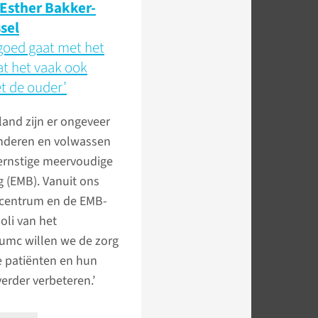
 Esther Bakker-
ssel
 goed gaat met het
at het vaak ook
t de ouder’
land zijn er ongeveer
inderen en volwassen
ernstige meervoudige
 (EMB). Vanuit ons
ecentrum en de EMB-
poli van het
mc willen we de zorg
e patiënten en hun
erder verbeteren.’