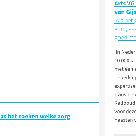
Arts VG
van Gij
‘Als het
kind, ga
goed me
‘In Neder
10.000 k
met een 
beperking
expertis
transitie
Radboudu
voor dez
was het zoeken welke zorg
naasten v