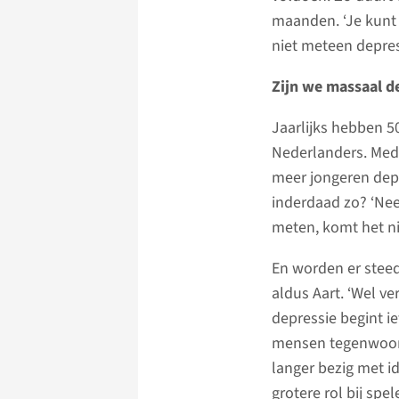
maanden. ‘Je kunt
niet meteen depress
Zijn we massaal d
Jaarlijks hebben 5
Nederlanders. Med
meer jongeren depr
inderdaad zo? ‘Nee
meten, komt het ni
En worden er steed
aldus Aart. ‘Wel ve
depressie begint ie
mensen tegenwoordig
langer bezig met i
grotere rol bij spe