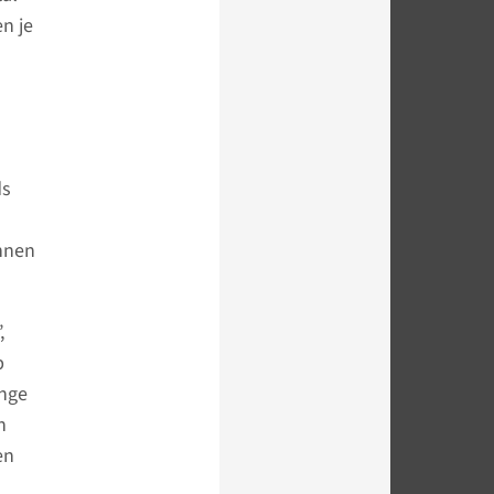
n je
ds
unnen
,
p
onge
n
en