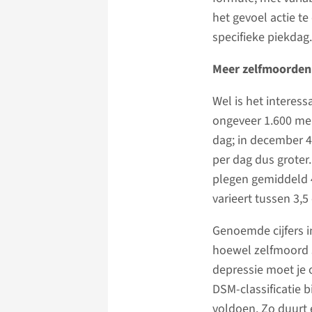
het gevoel actie t
specifieke piekdag.
Meer zelfmoorden 
Wel is het interess
ongeveer 1.600 me
dag; in december 4,0
per dag dus grote
plegen gemiddeld 4
varieert tussen 3,
Genoemde cijfers 
hoewel zelfmoord s
depressie moet je 
DSM-classificatie b
voldoen. Zo duurt