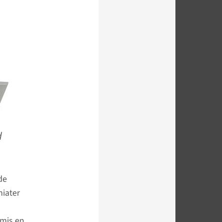
d
de
hiater
tmis en