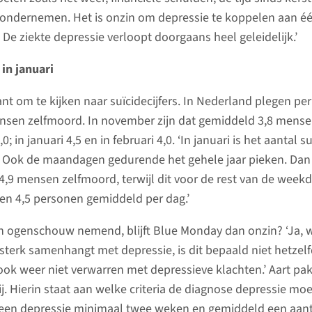
e ondernemen. Het is onzin om depressie te koppelen aan é
 De ziekte depressie verloopt doorgaans heel geleidelijk.’
in januari
ant om te kijken naar suïcidecijfers. In Nederland plegen per
nsen zelfmoord. In november zijn dat gemiddeld 3,8 mense
; in januari 4,5 en in februari 4,0. ‘In januari is het aantal s
r. Ook de maandagen gedurende het gehele jaar pieken. Dan
,9 mensen zelfmoord, terwijl dit voor de rest van de week
5 en 4,5 personen gemiddeld per dag.’
in ogenschouw nemend, blijft Blue Monday dan onzin? ‘Ja, 
terk samenhangt met depressie, is dit bepaald niet hetzelf
ook weer niet verwarren met depressieve klachten.’ Aart pak
ij. Hierin staat aan welke criteria de diagnose depressie moe
 een depressie minimaal twee weken en gemiddeld een aant