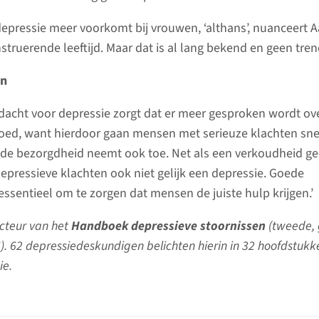
epressie meer voorkomt bij vrouwen, ‘althans’, nuanceert Aar
truerende leeftijd. Maar dat is al lang bekend en geen trend
en
acht voor depressie zorgt dat er meer gesproken wordt ov
 goed, want hierdoor gaan mensen met serieuze klachten sne
 de bezorgdheid neemt ook toe. Net als een verkoudheid g
j depressieve klachten ook niet gelijk een depressie. Goede
essentieel om te zorgen dat mensen de juiste hulp krijgen.’
acteur van het
Handboek depressieve stoornissen
(tweede, 
). 62 depressiedeskundigen belichten hierin in 32 hoofdstukk
ie.