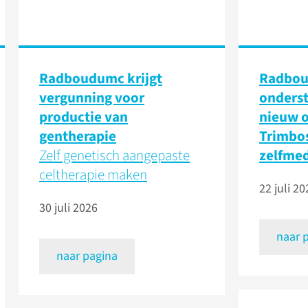
Radboudumc krijgt
Radbo
vergunning voor
onders
productie van
nieuw 
gentherapie
Trimbos
Zelf genetisch aangepaste
zelfmed
celtherapie maken
22 juli 20
30 juli 2026
naar 
naar pagina