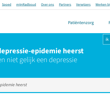
Spoed
mijnRadboud
Over ons
Partners
Verwijzers
Werken bi
Patiëntenzorg
ik
epressie-epidemie heerst
n niet gelijk een depressie
pidemie heerst