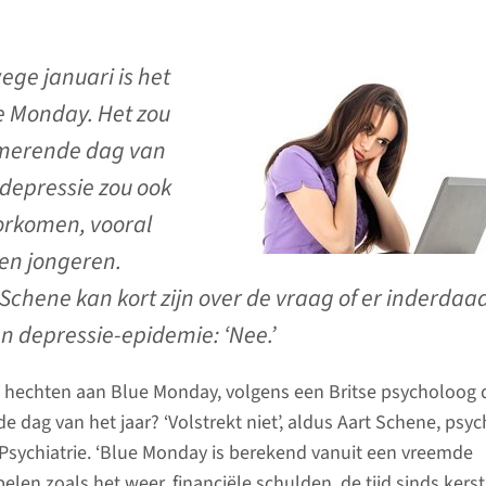
ege januari is het
e Monday. Het zou
merende dag van
n depressie zou ook
orkomen, vooral
en jongeren.
 Schene kan kort zijn over de vraag of er inderdaa
en depressie-epidemie: ‘Nee.’
hechten aan Blue Monday, volgens een Britse psycholoog 
dag van het jaar? ‘Volstrekt niet’, aldus Aart Schene, psyc
Psychiatrie. ‘Blue Monday is berekend vanuit een vreemde
elen zoals het weer, financiële schulden, de tijd sinds kers