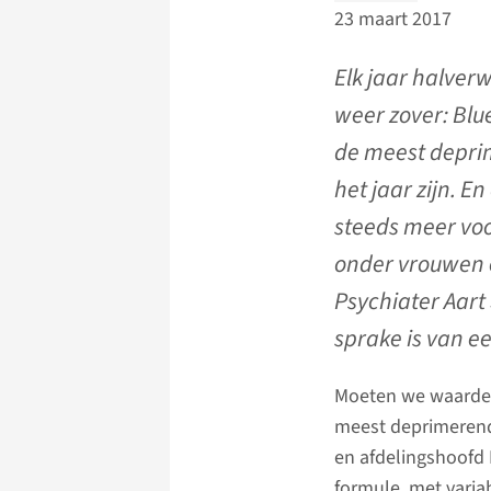
23 maart 2017
Elk jaar halverw
weer zover: Blu
de meest depri
het jaar zijn. E
steeds meer vo
onder vrouwen 
Psychiater Aart
sprake is van e
Moeten we waarde 
meest deprimerende 
en afdelingshoofd 
formule, met variab