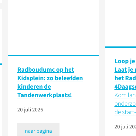
Loop je
Radboudumc op het
Laat je
Kidsplein: zo beleefden
het Ra
kinderen de
4Daags
Tandenwerkplaats!
Kom lang
onderzo
20 juli 2026
de start-
20 juli 20
naar pagina