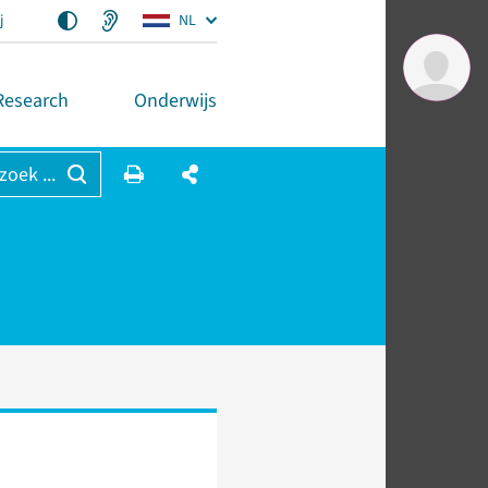
j
NL
Research
Onderwijs
 zoek ...