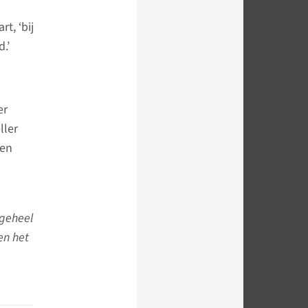
t, ‘bij
.’
er
ller
een
geheel
en het