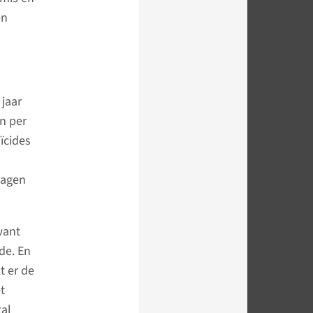
én
 jaar
n per
uïcides
dagen
want
de. En
t er de
t
al