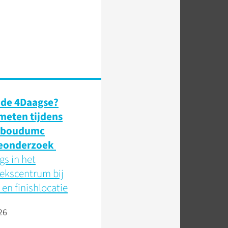
 de 4Daagse?
 meten tijdens
dboudumc
eonderzoek
s in het
ekscentrum bij
 en finishlocatie
26