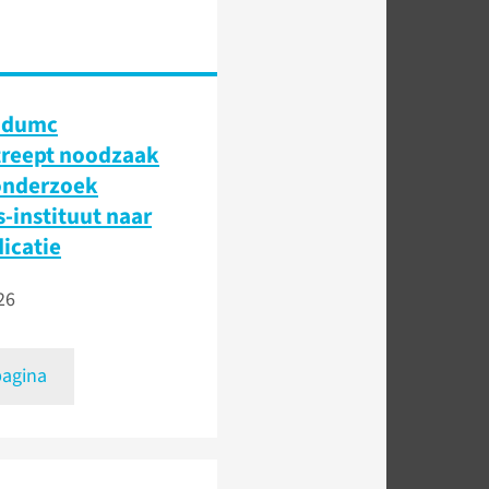
udumc
treept noodzaak
onderzoek
-instituut naar
icatie
26
pagina