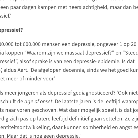
 een paar dagen kampen met neerslachtigheid, maar dan be
ief.’
epressief?
00.000 tot 600.000 mensen een depressie, ongeveer 1 op 20
ia koppen “Waarom zijn we massaal depressief?” en “Stee
essief”, alsof sprake is van een depressie-epidemie. Is dat
’, aldus Aart. ‘De afgelopen decennia, sinds we het goed k
et meer of minder voor.’
s meer jongeren als depressief gediagnosticeerd? ‘Ook niet’
rschuift de
age of onset
. De laatste jaren is de leeftijd waaro
ts naar voren geschoven. Wat daar mogelijk speelt, is dat j
 zich pas op latere leeftijd definitief gaan settelen. Ze zij
dentiteitsontwikkeling, daar kunnen somberheid en angst e
len. Maar dat is nog geen depressie.’