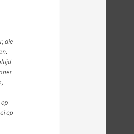
r, die
en.
ltijd
unner
n,
 op
ei op