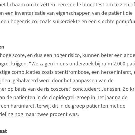
het lichaam om te zetten, een snelle bloedtest om te zien of
en een inventarisatie van eigenschappen van de patiënt die
n hoger risico, zoals suikerziekte en een slechte pompfu
en
hoge score, en dus een hoger risico, kunnen beter een ande
grel krijgen. “We zagen in ons onderzoek bij ruim 2.000 pat
stige complicaties zoals stenttrombose, een herseninfarct, 
rlijden, gehalveerd werd door het aanpassen van de
r op basis van de risicoscore,” concludeert Janssen. Zo k
an de patiënten in de clopidogrel-groep in het jaar na de
en hartinfarct, terwijl dit in de groep patiënten met de
eling nog maar twee procent was.
aat