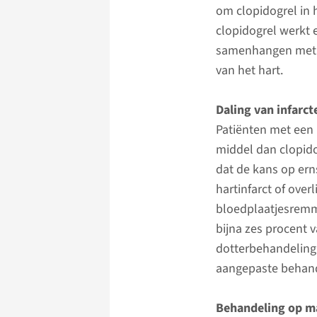
om clopidogrel in 
clopidogrel werkt 
samenhangen met ee
van het hart.
Daling van infarct
Patiënten met een 
middel dan clopido
dat de kans op ern
hartinfarct of ove
bloedplaatjesremme
bijna zes procent v
dotterbehandeling e
aangepaste behand
Behandeling op m