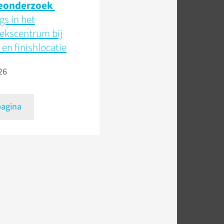
eonderzoek
s in het
ekscentrum bij
 en finishlocatie
26
pagina