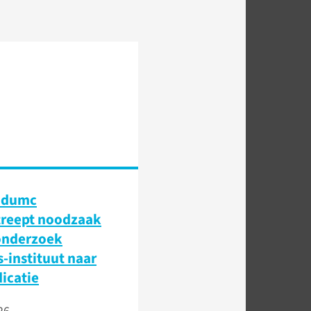
udumc
treept noodzaak
onderzoek
-instituut naar
icatie