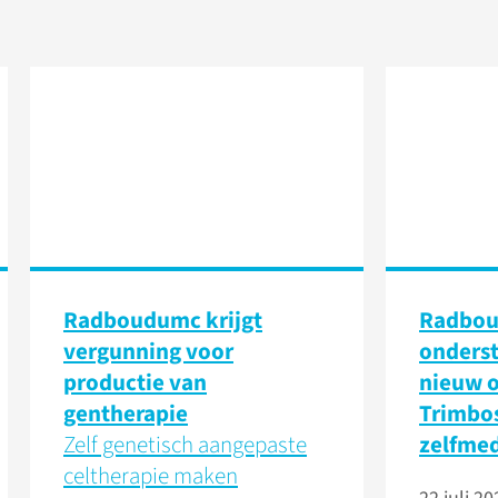
Radboudumc krijgt
Radbo
vergunning voor
onders
productie van
nieuw 
gentherapie
Trimbos
Zelf genetisch aangepaste
zelfmed
celtherapie maken