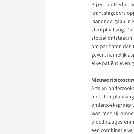
Bij een dotterbeha
kransslagaders opg
jaar ondergaan in 
stentplaatsing. Da
stolsel ontstaat in
om patiënten dan 
geven, namelijk as
elke patiënt even 
Nieuwe risicoscor
Arts en onderzoek
met stentplaatsin
onderzoeksgroep v
waarmee zij kunnen
bloedplaatjesremme
een combinatie van