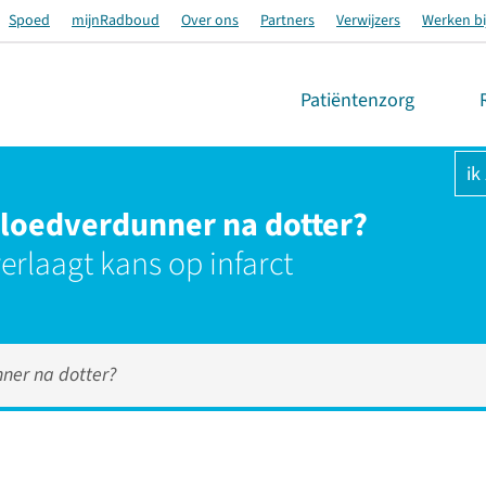
Spoed
mijnRadboud
Over ons
Partners
Verwijzers
Werken bi
Patiëntenzorg
ik
bloedverdunner na dotter?
verlaagt kans op infarct
nner na dotter?