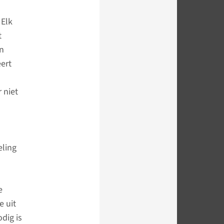
 Elk
t
en
eert
 niet
eling
e
e uit
dig is