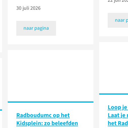
22 juli 20
30 juli 2026
naar 
naar pagina
Loop je
Radboudumc op het
Laat je
Kidsplein: zo beleefden
het Ra