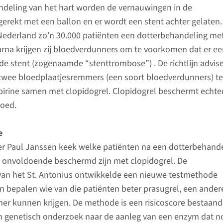
ndeling van het hart worden de vernauwingen in de
erekt met een ballon en er wordt een stent achter gelaten.
Nederland zo’n 30.000 patiënten een dotterbehandeling me
arna krijgen zij bloedverdunners om te voorkomen dat er e
 de stent (zogenaamde “stenttrombose”) . De richtlijn advis
twee bloedplaatjesremmers (een soort bloedverdunners) te
pirine samen met clopidogrel. Clopidogrel beschermt echter
goed.
e
er Paul Janssen keek welke patiënten na een dotterbehand
g onvoldoende beschermd zijn met clopidogrel. De
an het St. Antonius ontwikkelde een nieuwe testmethode
 bepalen wie van die patiënten beter prasugrel, een ander
r kunnen krijgen. De methode is een risicoscore bestaand
 genetisch onderzoek naar de aanleg van een enzym dat no