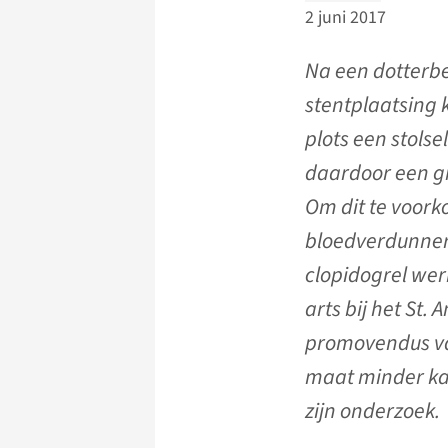
2 juni 2017
Na een dotterb
stentplaatsing k
plots een stolse
daardoor een gro
Om dit te voork
bloedverdunners
clopidogrel wer
arts bij het St.
promovendus va
maat minder kan
zijn onderzoek.