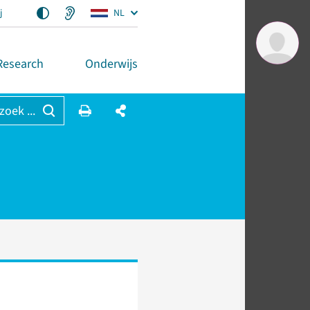
j
NL
Research
Onderwijs
 zoek ...