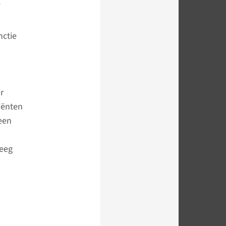
nctie
r
iënten
een
reeg