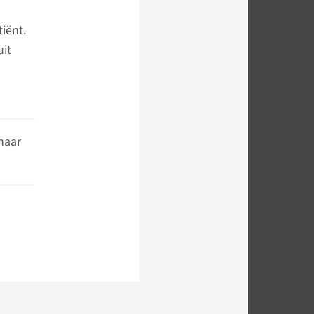
iënt.
uit
naar