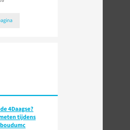
26
pagina
 de 4Daagse?
 meten tijdens
dboudumc