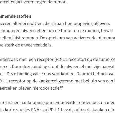
rcellen activeren tegen de tumor.
emmende stoffen
eren allerlei eiwitten, die zij aan hun omgeving afgeven.
timuleren afweercellen om de tumor op te ruimen, terwijl
cellen juist remmen. De optelsom van activerende of rem
e sterk de afweerreactie is.
nderzoek met een receptor (PD-L1 receptor) op de tumorce
ercel. Door deze binding stopt de afweercel met zijn aanval
en: “Deze binding wil je dus voorkomen. Daarom hebben we
D-L1 receptor op de kankercel geremd met behulp van een 
ercellen bleven hierdoor actief.”
ptor is een aanknopingspunt voor verder onderzoek naar e
cin korte stukjes RNA van PD-L1 bevat, zullen de kankercell