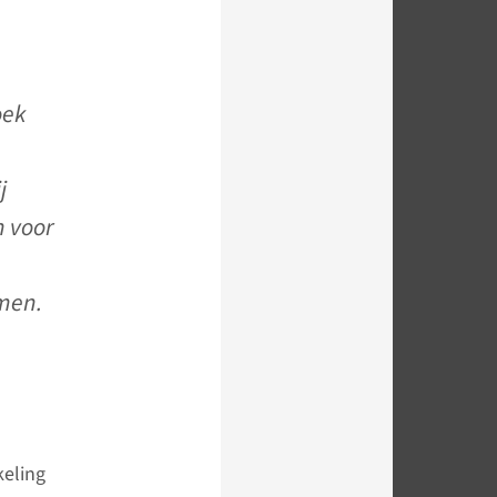
oek
j
n voor
imen.
keling