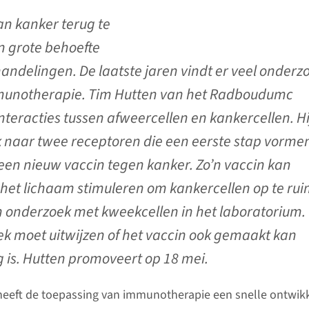
an kanker terug te
en grote behoefte
ndelingen. De laatste jaren vindt er veel onderz
munotherapie. Tim Hutten van het Radboudumc
nteracties tussen afweercellen en kankercellen. Hi
 naar twee receptoren die een eerste stap vorme
en nieuw vaccin tegen kanker. Zo’n vaccin kan
 het lichaam stimuleren om kankercellen op te ru
n onderzoek met kweekcellen in het laboratorium.
k moet uitwijzen of het vaccin ook gemaakt kan
g is. Hutten promoveert op 18 mei.
ar heeft de toepassing van immunotherapie een snelle ontwik