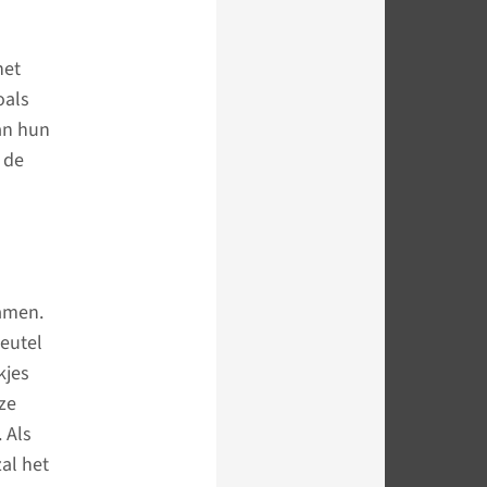
het
oals
an hun
 de
hamen.
leutel
kjes
ze
 Als
al het