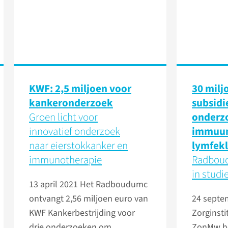
KWF: 2,5 miljoen voor
30 milj
kankeronderzoek
subsidi
Groen licht voor
onderz
innovatief onderzoek
immuun
naar eierstokkanker en
lymfekl
immunotherapie
Radboud
in studi
13 april 2021
Het Radboudumc
ontvangt 2,56 miljoen euro van
24 septe
KWF Kankerbestrijding voor
Zorginst
drie onderzoeken om
ZonMw he