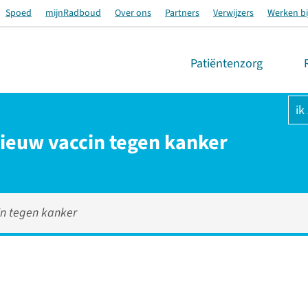
Spoed
mijnRadboud
Over ons
Partners
Verwijzers
Werken bi
Patiëntenzorg
ik
nieuw vaccin tegen kanker
in tegen kanker