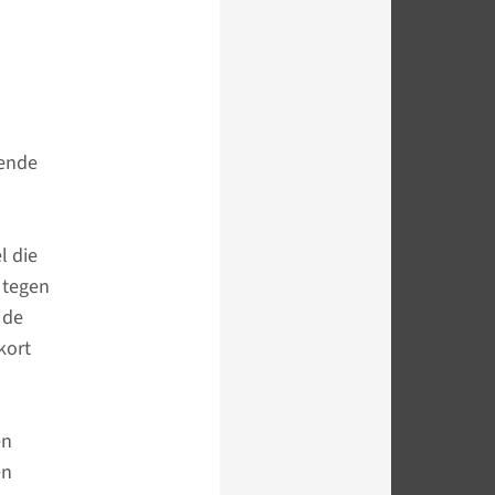
mende
l die
 tegen
 de
kort
en
en