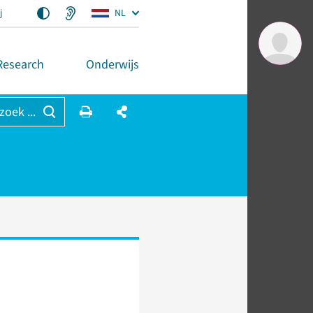
j
NL
Research
Onderwijs
 zoek ...