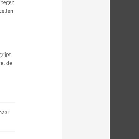
 tegen
cellen
rijpt
wel de
naar