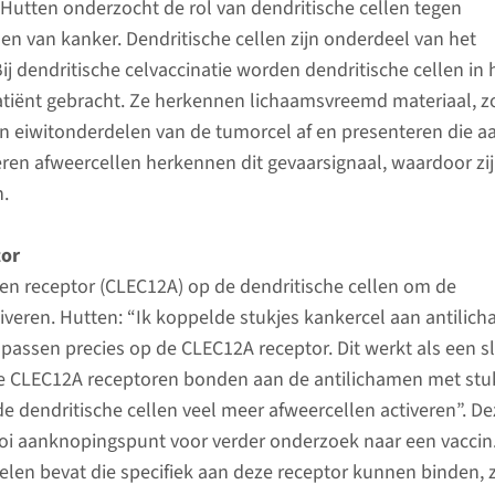
utten onderzocht de rol van dendritische cellen tegen
en van kanker. Dendritische cellen zijn onderdeel van het
 dendritische celvaccinatie worden dendritische cellen in 
tiënt gebracht. Ze herkennen lichaamsvreemd materiaal, z
n eiwitonderdelen van de tumorcel af en presenteren die a
ren afweercellen herkennen dit gevaarsignaal, waardoor zij
.
tor
en receptor (CLEC12A) op de dendritische cellen om de
tiveren. Hutten: “Ik koppelde stukjes kankercel aan antilic
passen precies op de CLEC12A receptor. Dit werkt als een s
de CLEC12A receptoren bonden aan de antilichamen met stu
de dendritische cellen veel meer afweercellen activeren”. De
oi aanknopingspunt voor verder onderzoek naar een vaccin.
elen bevat die specifiek aan deze receptor kunnen binden, z