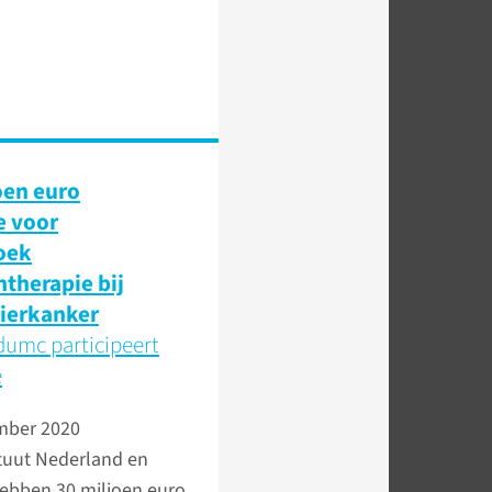
oen euro
e voor
oek
therapie bij
ierkanker
umc participeert
e
mber 2020
ituut Nederland en
bben 30 miljoen euro