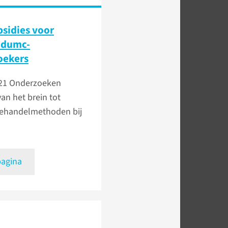
bsidies voor
dumc-
oekers
021
Onderzoeken
van het brein tot
ehandelmethoden bij
pagina