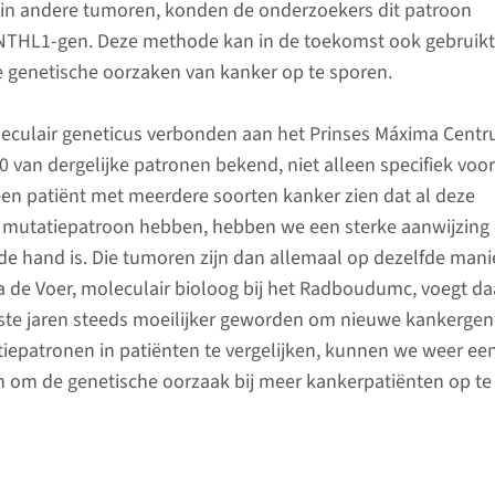
 in andere tumoren, konden de onderzoekers dit patroon
NTHL1-gen. Deze methode kan in de toekomst ook gebruikt
genetische oorzaken van kanker op te sporen.
leculair geneticus verbonden aan het Prinses Máxima Centr
0 van dergelijke patronen bekend, niet alleen specifiek voor
een patiënt met meerdere soorten kanker zien dat al deze
 mutatiepatroon hebben, hebben we een sterke aanwijzing 
 de hand is. Die tumoren zijn dan allemaal op dezelfde mani
a de Voer, moleculair bioloog bij het Radboudumc, voegt d
atste jaren steeds moeilijker geworden om nieuwe kankergen
iepatronen in patiënten te vergelijken, kunnen we weer ee
 om de genetische oorzaak bij meer kankerpatiënten op te