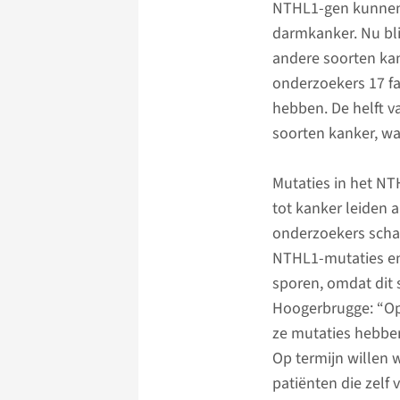
NTHL1-gen kunnen 
darmkanker. Nu bli
andere soorten kan
onderzoekers 17 f
hebben. De helft 
soorten kanker, wa
Mutaties in het NT
tot kanker leiden 
onderzoekers schat
NTHL1-mutaties en
sporen, omdat dit s
Hoogerbrugge: “Op 
ze mutaties hebbe
Op termijn willen w
patiënten die zelf