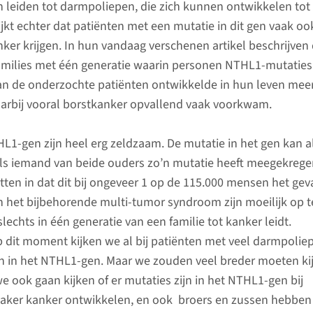
leiden tot darmpoliepen, die zich kunnen ontwikkelen tot
jkt echter dat patiënten met een mutatie in dit gen vaak oo
ker krijgen. In hun vandaag verschenen artikel beschrijven
amilies met één generatie waarin personen NTHL1-mutaties
van de onderzochte patiënten ontwikkelde in hun leven mee
arbij vooral borstkanker opvallend vaak voorkwam.
HL1-gen zijn heel erg zeldzaam. De mutatie in het gen kan a
als iemand van beide ouders zo’n mutatie heeft meegekrege
ten in dat dit bij ongeveer 1 op de 115.000 mensen het geval
 het bijbehorende multi-tumor syndroom zijn moeilijk op t
lechts in één generatie van een familie tot kanker leidt.
dit moment kijken we al bij patiënten met veel darmpolie
n in het NTHL1-gen. Maar we zouden veel breder moeten ki
e ook gaan kijken of er mutaties zijn in het NTHL1-gen bij
 vaker kanker ontwikkelen, en ook broers en zussen hebbe