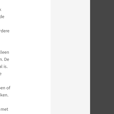
k
 de
rdere
lleen
n. De
 is.
e
pen of
jken.
n met