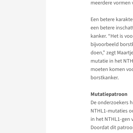
meerdere vormen v
Een betere karakte
een betere inschat
kanker. “Het is vo
bijvoorbeeld borst
doen,” zegt Maartje
mutatie in het NT
moeten komen voor
borstkanker.
Mutatiepatroon
De onderzoekers h
NTHL1-mutaties oo
in het NTHL1-gen v
Doordat dit patro