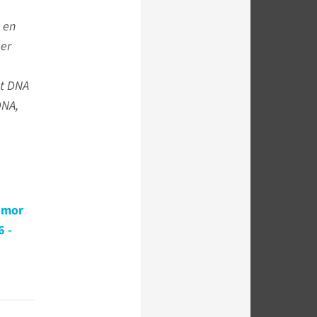
 en
eer
et DNA
DNA,
tumor
6 -