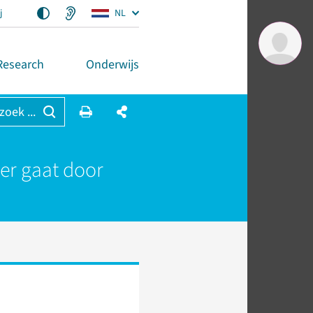
j
NL
Research
Onderwijs
 zoek ...
er gaat door