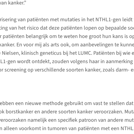
an kanker.”
risering van patiënten met mutaties in het NTHL1-gen leidt 
ting van het risico dat deze patiënten lopen op bepaalde so
or patiënten belangrijk om te weten hoe groot hun kans is o
kanker. En voor mij als arts ook, om aanbevelingen te kunn
 Nielsen, klinisch geneticus bij het LUMC. Patiënten bij wie 
HL1-gen wordt ontdekt, zouden volgens haar in aanmerking
 screening op verschillende soorten kanker, zoals darm- 
ebben een nieuwe methode gebruikt om vast te stellen dat
k borstkanker en andere soorten kanker veroorzaken. Mut
eroorzaken namelijk een specifiek patroon van andere muta
on alleen voorkomt in tumoren van patiënten met een NTHL