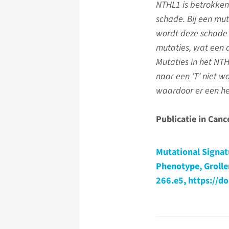
NTHL1 is betrokken
schade. Bij een mu
wordt deze schade 
mutaties, wat een a
Mutaties in het NTH
naar een ‘T’ niet w
waardoor er een h
Publicatie in Cance
Mutational Signat
Phenotype, Grollema
266.e5, https://d