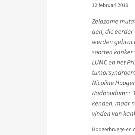
12 februari 2019
Zeldzame mutat
gen, die eerder
werden gebrach
soorten kanker
LUMC en het Pri
tumorsyndroom s
Nicoline Hooger
Radboudumc: “W
kenden, maar me
vinden van kan
Hoogerbrugge en co