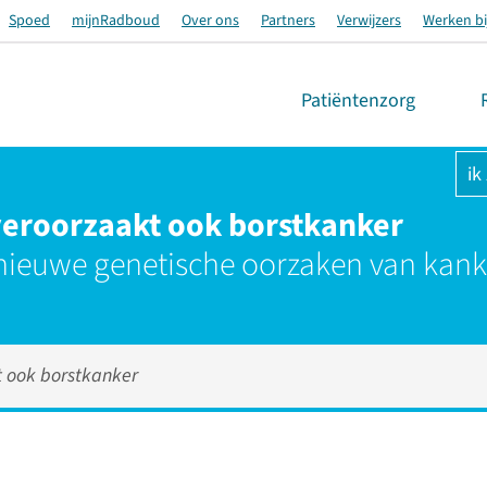
Spoed
mijnRadboud
Over ons
Partners
Verwijzers
Werken bi
Patiëntenzorg
ik
eroorzaakt ook borstkanker
nieuwe genetische oorzaken van kank
 ook borstkanker