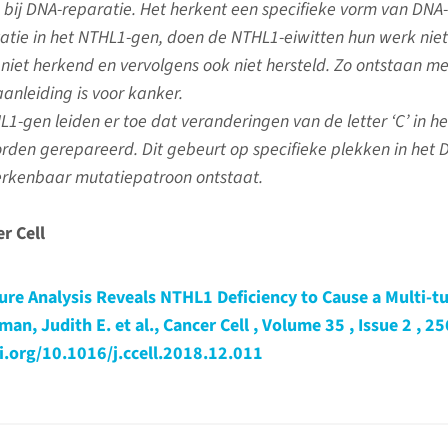
 bij DNA-reparatie. Het herkent een specifieke vorm van DNA-
tatie in het NTHL1-gen, doen de NTHL1-eiwitten hun werk niet
niet herkend en vervolgens ook niet hersteld. Zo ontstaan m
anleiding is voor kanker.
L1-gen leiden er toe dat veranderingen van de letter ‘C’ in h
orden gerepareerd. Dit gebeurt op specifieke plekken in het 
erkenbaar mutatiepatroon ontstaat.
r Cell
ure Analysis Reveals NTHL1 Deficiency to Cause a Multi-
n, Judith E. et al., Cancer Cell , Volume 35 , Issue 2 , 25
oi.org/10.1016/j.ccell.2018.12.011