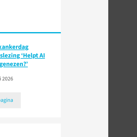
kankerdag
slezing ‘Helpt AI
genezen?’
i 2026
pagina