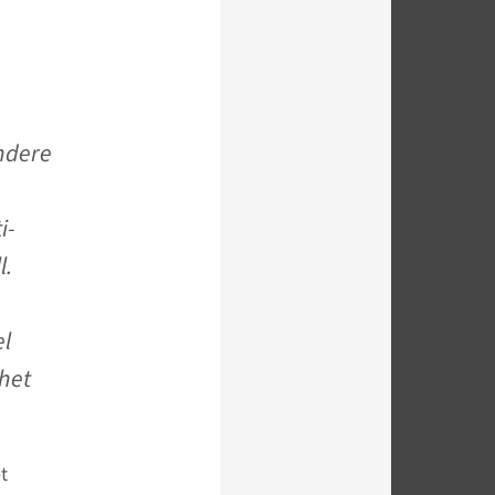
ndere
i-
l.
l
het
t