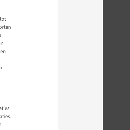
tot
orten
p
en
een
en
aties
ties.
1-