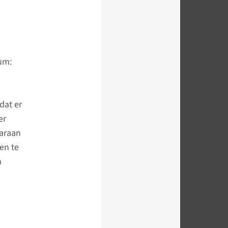
um:
dat er
er
aaraan
en te
n