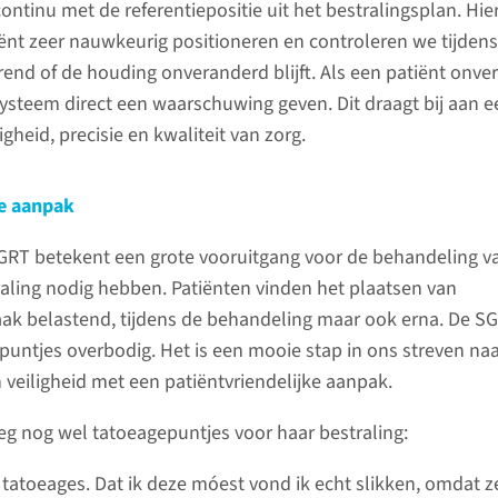
continu met de referentiepositie uit het bestralingsplan. Hi
nt zeer nauwkeurig positioneren en controleren we tijdens
rend of de houding onveranderd blijft. Als een patiënt onve
ysteem direct een waarschuwing geven. Dit draagt bij aan e
gheid, precisie en kwaliteit van zorg.
ke aanpak
SGRT betekent een grote vooruitgang voor de behandeling v
raling nodig hebben. Patiënten vinden het plaatsen van
ak belastend, tijdens de behandeling maar ook erna. De S
untjes overbodig. Het is een mooie stap in ons streven na
veiligheid met een patiëntvriendelijke aanpak.
eeg nog wel tatoeagepuntjes voor haar bestraling:
n tatoeages. Dat ik deze móest vond ik echt slikken, omdat z