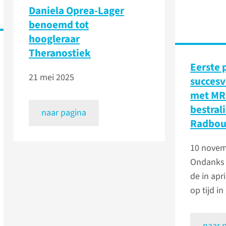
Daniela Oprea-Lager
benoemd tot
hoogleraar
Theranostiek
Eerste 
21 mei 2025
succesv
met MR
bestrali
naar pagina
Radbo
10 novem
Ondanks 
de in apr
op tijd in
naar 