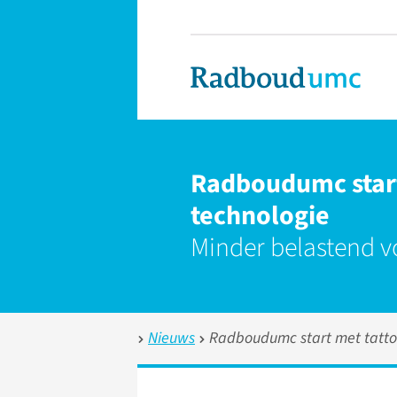
Radboudumc start
technologie
Minder belastend v
Nieuws
Radboudumc start met tattoo