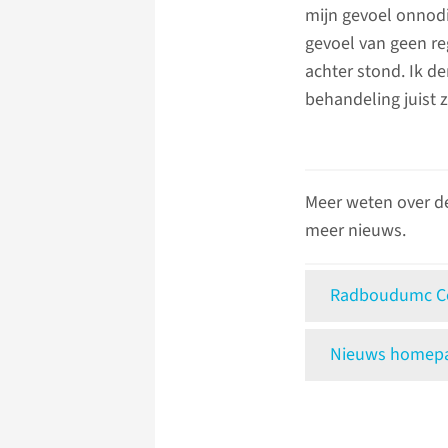
mijn gevoel onnodi
gevoel van geen r
achter stond. Ik d
behandeling juist 
Meer weten over d
meer nieuws.
Radboudumc Ce
Nieuws homepag