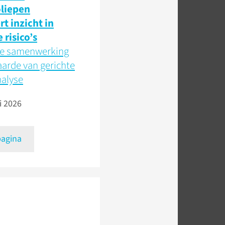
liepen
rt inzicht in
e risico’s
e samenwerking
arde van gerichte
alyse
i 2026
pagina