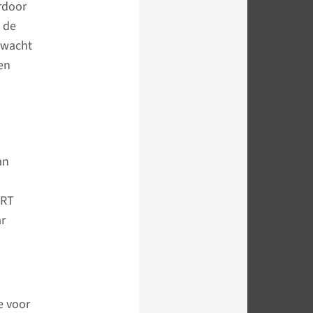
erdoor
 de
rwacht
en
an
GRT
ar
e voor