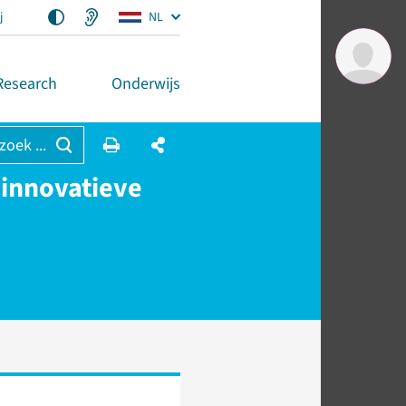
j
NL
Research
Onderwijs
 zoek ...
 innovatieve