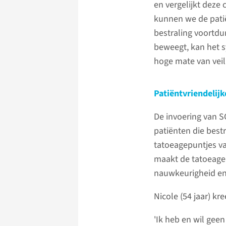
en vergelijkt deze 
kunnen we de patië
bestraling voortdu
beweegt, kan het s
hoge mate van veili
Patiëntvriendelij
De invoering van 
patiënten die best
tatoeagepuntjes va
maakt de tatoeagep
nauwkeurigheid en 
Nicole (54 jaar) kr
'Ik heb en wil gee