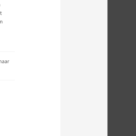
n
t
jn
naar