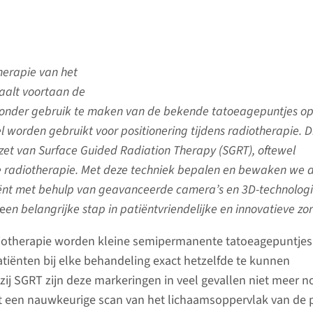
herapie van het
alt voortaan de
zonder gebruik te maken van de bekende tatoeagepuntjes o
el worden gebruikt voor positionering tijdens radiotherapie. Di
nzet van Surface Guided Radiation Therapy (SGRT), oftewel
 radiotherapie. Met deze techniek bepalen en bewaken we 
iënt met behulp van geavanceerde camera’s en 3D-technologi
e
en belangrijke stap in patiëntvriendelijke en innovatieve zor
adiotherapie worden kleine semipermanente tatoeagepuntjes
iënten bij elke behandeling exact hetzelfde te kunnen
zij SGRT zijn deze markeringen in veel gevallen niet meer n
 een nauwkeurige scan van het lichaamsoppervlak van de p