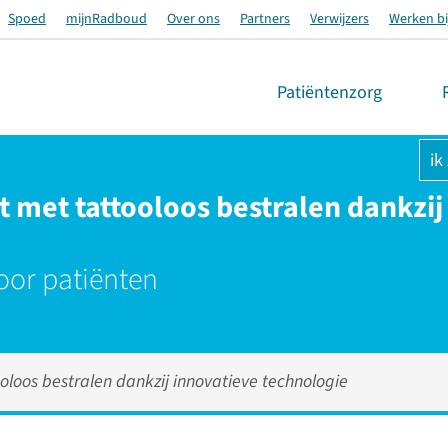
Spoed
mijnRadboud
Over ons
Partners
Verwijzers
Werken bi
Patiëntenzorg
ik
 met tattooloos bestralen dankzij
oor patiënten
loos bestralen dankzij innovatieve technologie