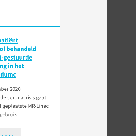
patiënt
ol behandeld
I-gestuurde
ng in het
udumc
ber 2020
de coronacrisis gaat
il geplaatste MR-Linac
 gebruik
pagina