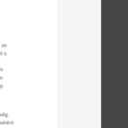
p de
t is
de
e.
g.
odig.
atiënt