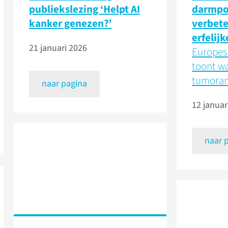
publiekslezing ‘Helpt AI
darmpo
kanker genezen?’
verbete
erfelijk
21 januari 2026
Europes
toont wa
tumoran
naar pagina
12 januar
naar 