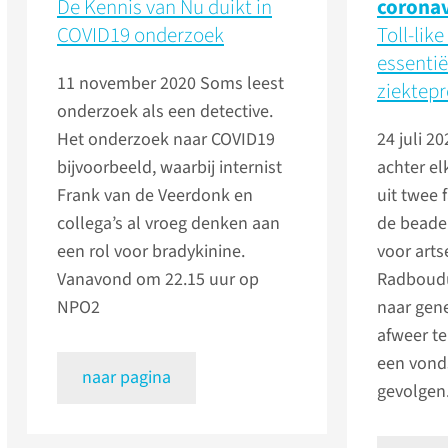
De Kennis van Nu duikt in
coronav
COVID19 onderzoek
Toll-like
essentiël
11 november 2020
Soms leest
ziektep
onderzoek als een detective.
Het onderzoek naar COVID19
24 juli 2
bijvoorbeeld, waarbij internist
achter el
Frank van de Veerdonk en
uit twee 
collega’s al vroeg denken aan
de beade
een rol voor bradykinine.
voor arts
Vanavond om 22.15 uur op
Radboud
NPO2
naar gene
afweer te 
een vond
naar pagina
gevolgen