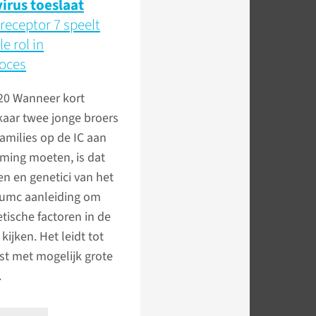
irus toeslaat
 receptor 7 speelt
e rol in
roces
020
Wanneer kort
kaar twee jonge broers
families op de IC aan
ming moeten, is dat
en en genetici van het
umc aanleiding om
tische factoren in de
kijken. Het leidt tot
st met mogelijk grote
.