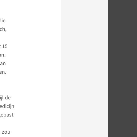
die
ch,
t 15
an.
kan
en.
jl de
edicijn
gepast
n zou