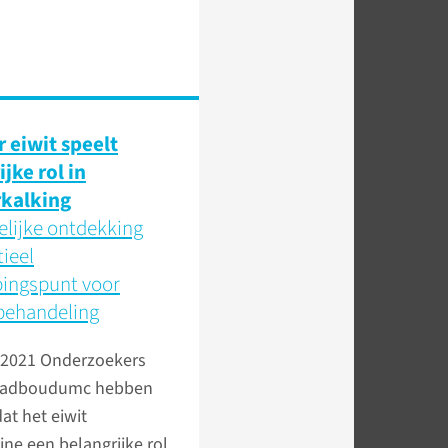
 eiwit speelt
jke rol in
kalking
lijke ontdekking
tieel
ingspunt voor
behandeling
 2021
Onderzoekers
 Radboudumc hebben
at het eiwit
ne een belangrijke rol