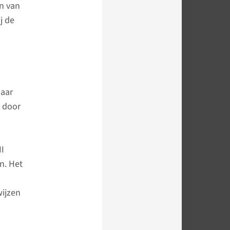
n van
j de
naar
n door
II
n. Het
ijzen