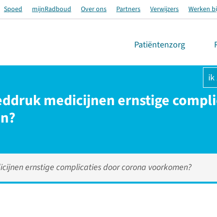
Spoed
mijnRadboud
Over ons
Partners
Verwijzers
Werken bi
Patiëntenzorg
ik
ddruk medicijnen ernstige compli
en?
cijnen ernstige complicaties door corona voorkomen?