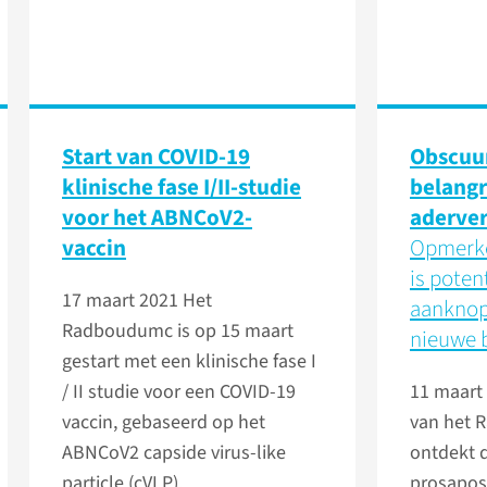
Start van COVID-19
Obscuur
klinische fase I/II-studie
belangri
voor het ABNCoV2-
aderver
vaccin
Opmerke
is poten
17 maart 2021
Het
aanknop
Radboudumc is op 15 maart
nieuwe 
gestart met een klinische fase I
/ II studie voor een COVID-19
11 maart
vaccin, gebaseerd op het
van het
ABNCoV2 capside virus-like
ontdekt d
particle (cVLP).
prosaposi