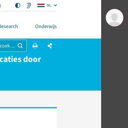
j
NL
Research
Onderwijs
 zoek ...
caties door