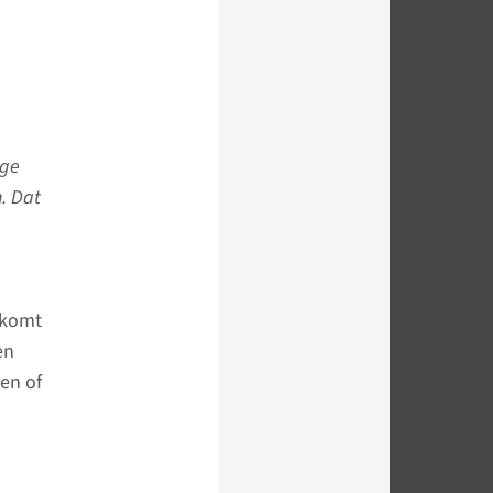
ige
. Dat
, komt
en
en of