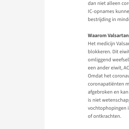
dan niet alleen c
IC-opnames kunnen 
bestrijding in min
Waarom Valsartan
Het medicijn Valsa
blokkeren. Dit eiw
omliggend weefsel
een ander eiwit, A
Omdat het coronav
coronapatiënten mi
afgebroken en kan 
is niet wetenschap
vochtophopingen i
of ontkrachten.