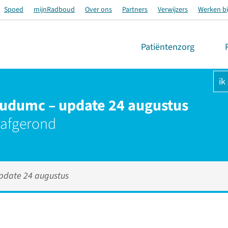
Spoed
mijnRadboud
Over ons
Partners
Verwijzers
Werken bi
Patiëntenzorg
ik
oudumc – update 24 augustus
 afgerond
pdate 24 augustus