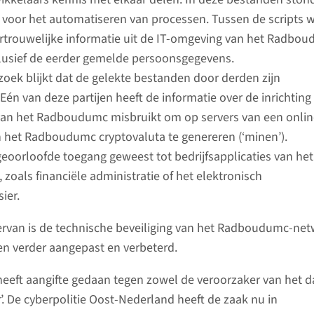
s voor het automatiseren van processen. Tussen de scripts 
rtrouwelijke informatie uit de IT-omgeving van het Radbo
clusief de eerder gemelde persoonsgegevens.
zoek blijkt dat de gelekte bestanden door derden zijn
én van deze partijen heeft de informatie over de inrichting
van het Radboudumc misbruikt om op servers van een onlin
 het Radboudumc cryptovaluta te genereren (‘minen’).
geoorloofde toegang geweest tot bedrijfsapplicaties van het
oals financiële administratie of het elektronisch
ier.
ervan is de technische beveiliging van het Radboudumc-ne
n verder aangepast en verbeterd.
eft aangifte gedaan tegen zowel de veroorzaker van het d
’. De cyberpolitie Oost-Nederland heeft de zaak nu in