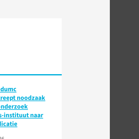
udumc
treept noodzaak
onderzoek
-instituut naar
icatie
26