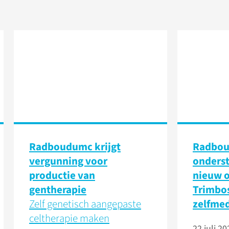
Radboudumc krijgt
Radbo
vergunning voor
onders
productie van
nieuw 
gentherapie
Trimbos
Zelf genetisch aangepaste
zelfmed
celtherapie maken
22 juli 20