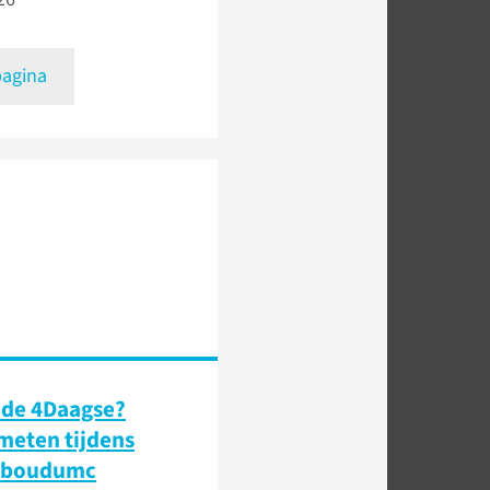
pagina
 de 4Daagse?
 meten tijdens
dboudumc