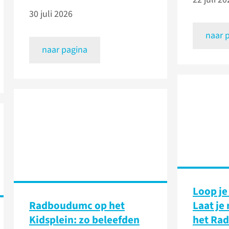
30 juli 2026
naar 
naar pagina
Loop je
Radboudumc op het
Laat je
Kidsplein: zo beleefden
het Ra