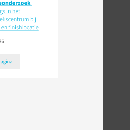
eonderzoek
s in het
ekscentrum bij
 en finishlocatie
26
pagina