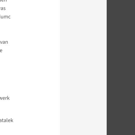
was
udumc
 van
e
twerk
atalek