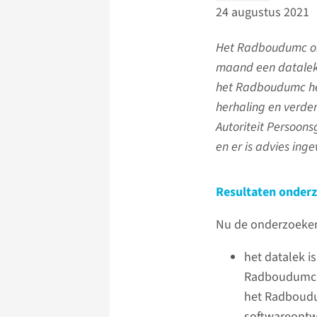
24 augustus 2021
Het Radboudumc on
maand een datalek
het Radboudumc het
herhaling en verde
Autoriteit Persoons
en er is advies inge
Resultaten onder
Nu de onderzoeken
het datalek i
Radboudumc. 
het Radboudu
softwareontw