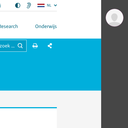
j
NL
Research
Onderwijs
 zoek ...