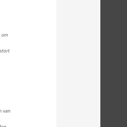
n om
start
n van
den