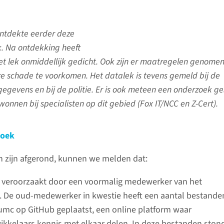
tdekte eerder deze
. Na ontdekking heeft
 lek onmiddellijk gedicht. Ook zijn er maatregelen genome
re schade te voorkomen. Het datalek is tevens gemeld bij de
gegevens en bij de politie. Er is ook meteen een onderzoek ge
wonnen bij specialisten op dit gebied (Fox IT/NCC en Z-Cert).
zoek
 zijn afgerond, kunnen we melden dat:
s veroorzaakt door een voormalig medewerker van het
De oud-medewerker in kwestie heeft een aantal bestande
mc op GitHub geplaatst, een online platform waar
ikkelaars kennis met elkaar delen. In deze bestanden ston