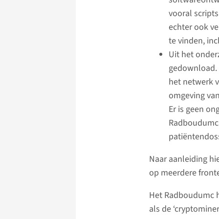
vooral script
echter ook ve
te vinden, in
Uit het onder
gedownload. E
het netwerk 
omgeving van
Er is geen on
Radboudumc, z
patiëntendoss
Naar aanleiding hi
op meerdere fronte
Het Radboudumc he
als de ‘cryptominer