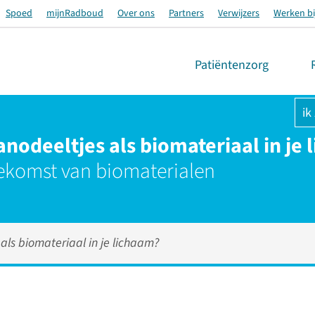
Spoed
mijnRadboud
Over ons
Partners
Verwijzers
Werken bi
Patiëntenzorg
ik
nanodeeltjes als biomateriaal in je
ekomst van biomaterialen
 als biomateriaal in je lichaam?