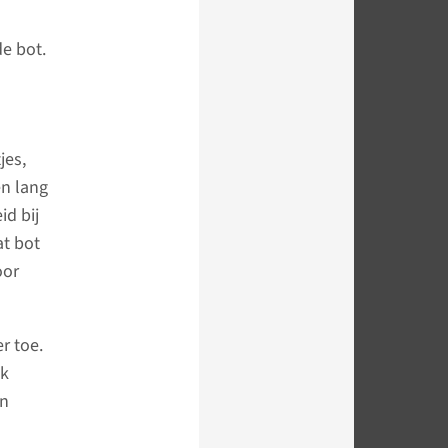
e bot.
jes,
en lang
id bij
at bot
oor
r toe.
jk
en