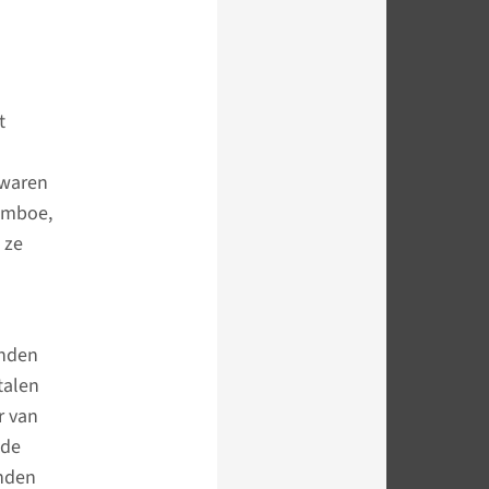
t
 waren
bamboe,
 ze
anden
talen
r van
gde
anden