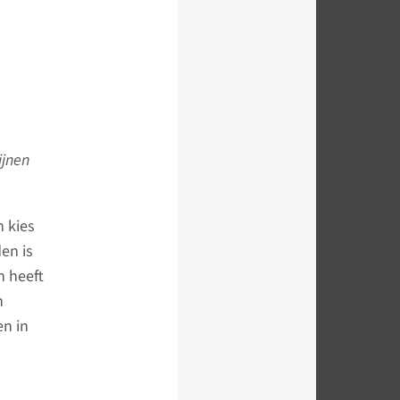
ijnen
n kies
en is
n heeft
n
en in