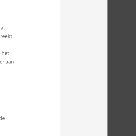
aal
breekt
 het
er aan
n
 de