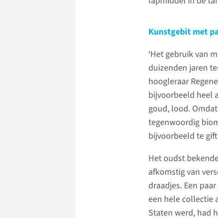
lapmiddel in de t
Kunstgebit met p
‘Het gebruik van m
duizenden jaren te
hoogleraar Regener
bijvoorbeeld heel 
goud, lood. Omdat
tegenwoordig biomat
bijvoorbeeld te gifti
Het oudst bekende 
afkomstig van vers
draadjes. Een paa
een hele collectie
Staten werd, had h