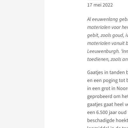
17 mei 2022
Al eeuwenlang gebr
materialen voor her
gebit, zoals goud, 
materialen vanuit b
Leeuwenburgh. ‘Inmi
toedienen, zoals ant
Gaatjes in tanden b
en een poging tot 
in een grot in Noo
geprobeerd om het 
gaatjes gaat heel v
een 6.500 jaar oud 
beschadigde hoekt