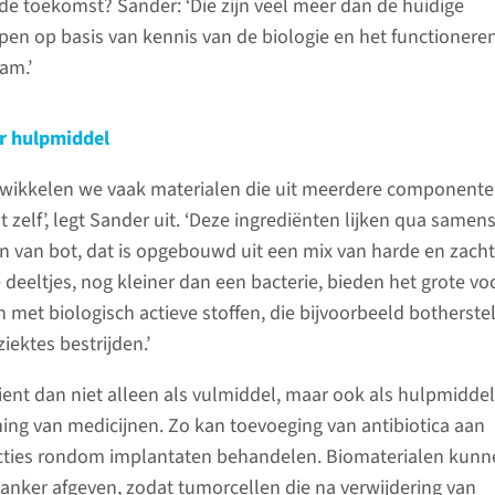
de toekomst? Sander: ‘Die zijn veel meer dan de huidige
en op basis van kennis van de biologie en het functionere
am.’
r hulpmiddel
wikkelen we vaak materialen die uit meerdere component
t zelf’, legt Sander uit. ‘Deze ingrediënten lijken qua samens
 van bot, dat is opgebouwd uit een mix van harde en zach
 deeltjes, nog kleiner dan een bacterie, bieden het grote vo
n met biologisch actieve stoffen, die bijvoorbeeld botherste
iektes bestrijden.’
ient dan niet alleen als vulmiddel, maar ook als hulpmiddel
ning van medicijnen. Zo kan toevoeging van antibiotica aan
ecties rondom implantaten behandelen. Biomaterialen kun
anker afgeven, zodat tumorcellen die na verwijdering van