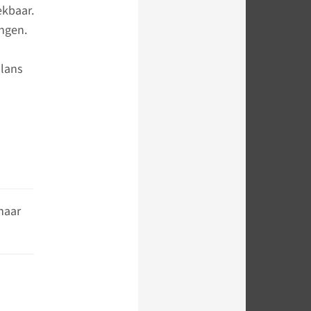
ekbaar.
angen.
alans
naar