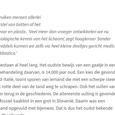
uiken mensen allerlei
stel van botten of het
ivoor en plastic. ‘Veel meer dan vroeger ontwikkelen we nu
iologische kennis van het lichaam’, zegt hoogleraar Sander
ddels kunnen we zelfs via heel kleine deeltjes gericht medic
ibiotica.’
estaan al heel lang. Het oudste bewijs van een gaatje in ee
behandeling daarvan, is 14.000 jaar oud. Een kies die gevond
rd-Italië, toont sporen van iemand die met een scherpe stee
rotte deel van de tand weg te schrapen. Ook het vullen va
er terug in de geschiedenis. De allereerste vulling is gevond
fossiel kaakbot in een grot in Slovenië. Daarin was een
and opgevuld met bijenwas. Dat is dus het oudst bekende