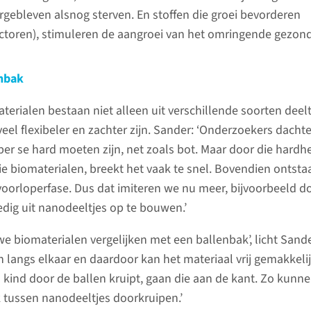
rgebleven alsnog sterven. En stoffen die groei bevorderen
ctoren), stimuleren de aangroei van het omringende gezond
enbak
erialen bestaan niet alleen uit verschillende soorten deelt
el flexibeler en zachter zijn. Sander: ‘Onderzoekers dacht
er se hard moeten zijn, net zoals bot. Maar door die hardhe
ie biomaterialen, breekt het vaak te snel. Bovendien ontsta
voorloperfase. Dus dat imiteren we nu meer, bijvoorbeeld d
edig uit nanodeeltjes op te bouwen.’
we biomaterialen vergelijken met een ballenbak’, licht Sande
 langs elkaar en daardoor kan het materiaal vrij gemakkeli
 kind door de ballen kruipt, gaan die aan de kant. Zo kunn
k tussen nanodeeltjes doorkruipen.’