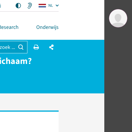
j
NL
Research
Onderwijs
 zoek ...
 lichaam?