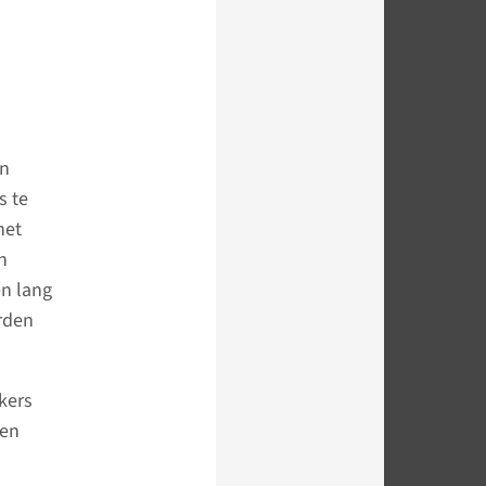
en
s te
het
n
en lang
rden
kers
gen