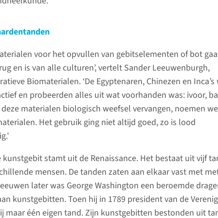
andheelkunde.
aardentanden
aterialen voor het opvullen van gebitselementen of bot gaa
rug en is van alle culturen’, vertelt Sander Leeuwenburgh,
atieve Biomaterialen. ‘De Egyptenaren, Chinezen en Inca’s
actief en probeerden alles uit wat voorhanden was: ivoor, 
 deze materialen biologisch weefsel vervangen, noemen we
erialen. Het gebruik ging niet altijd goed, zo is lood
g.’
kunstgebit stamt uit de Renaissance. Het bestaat uit vijf t
chillende mensen. De tanden zaten aan elkaar vast met me
r eeuwen later was George Washington een beroemde drage
 aan kunstgebitten. Toen hij in 1789 president van de Vereni
ij maar één eigen tand. Zijn kunstgebitten bestonden uit t