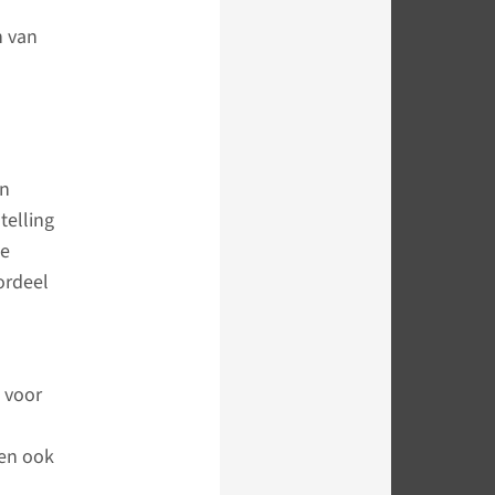
n van
en
telling
te
ordeel
l
 voor
nen ook