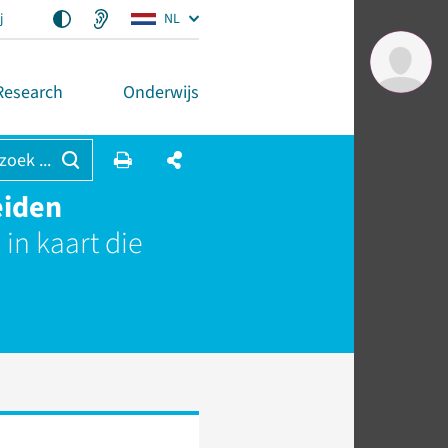
j
NL
Research
Onderwijs
 zoek ...
eiden
in kaart die