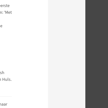
eerste
n: ‘Met
de
ash
n Huls.
naar