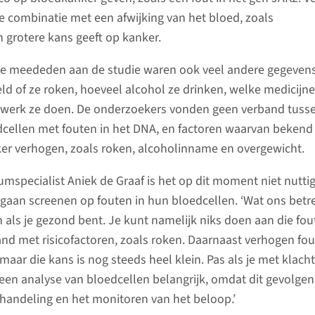
e combinatie met een afwijking van het bloed, zoals
grotere kans geeft op kanker.
ie meededen aan de studie waren ook veel andere gegeven
ld of ze roken, hoeveel alcohol ze drinken, welke medicijn
 werk ze doen. De onderzoekers vonden geen verband tuss
ellen met fouten in het DNA, en factoren waarvan bekend 
er verhogen, zoals roken, alcoholinname en overgewicht.
umspecialist Aniek de Graaf is het op dit moment niet nutti
e gaan screenen op fouten in hun bloedcellen. ‘Wat ons betre
n als je gezond bent. Je kunt namelijk niks doen aan die fou
nd met risicofactoren, zoals roken. Daarnaast verhogen fo
aar die kans is nog steeds heel klein. Pas als je met klacht
 een analyse van bloedcellen belangrijk, omdat dit gevolge
handeling en het monitoren van het beloop.’