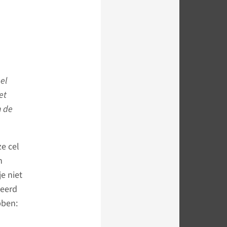
el
et
n de
e cel
n
e niet
ieerd
bben: