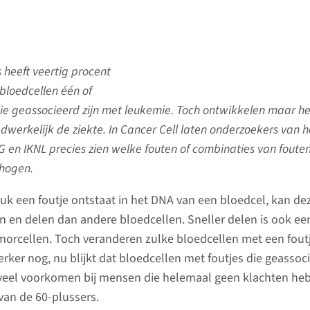
s heeft veertig procent
bloedcellen één of
die geassocieerd zijn met leukemie. Toch ontwikkelen maar he
werkelijk de ziekte. In Cancer Cell laten onderzoekers van h
n IKNL precies zien welke fouten of combinaties van foute
rhogen.
k een foutje ontstaat in het DNA van een bloedcel, kan dez
n en delen dan andere bloedcellen. Sneller delen is ook ee
orcellen. Toch veranderen zulke bloedcellen met een foutj
terker nog, nu blijkt dat bloedcellen met foutjes die geassoc
 veel voorkomen bij mensen die helemaal geen klachten he
 van de 60-plussers.