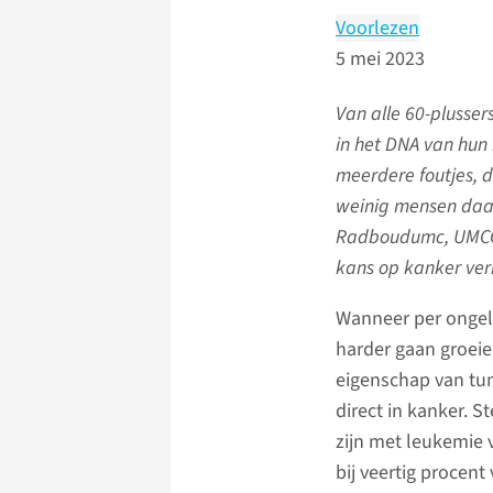
Voorlezen
5 mei 2023
Van alle 60-plusser
in het DNA van hun 
meerdere foutjes, 
weinig mensen daad
Radboudumc, UMCG e
kans op kanker ve
Wanneer per ongelu
harder gaan groeie
eigenschap van tum
direct in kanker. S
zijn met leukemie
bij veertig procent