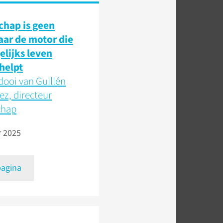
hap is geen
aar de motor die
elijks leven
helpt
dooi van Guillén
z, directeur
chap
r 2025
pagina