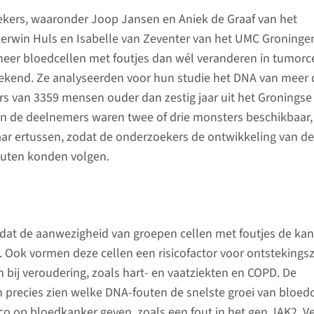
kers, waaronder Joop Jansen en Aniek de Graaf van het
rwin Huls en Isabelle van Zeventer van het UMC Groninge
eer bloedcellen met foutjes dan wél veranderen in tumorce
bekend. Ze analyseerden voor hun studie het DNA van meer
s van 3359 mensen ouder dan zestig jaar uit het Groningse
Van de deelnemers waren twee of drie monsters beschikbaar
 jaar ertussen, zodat de onderzoekers de ontwikkeling van de
outen konden volgen.
kt dat de aanwezigheid van groepen cellen met foutjes de ka
 Ook vormen deze cellen een risicofactor voor ontstekings
 bij veroudering, zoals hart- en vaatziekten en COPD. De
 precies zien welke DNA-fouten de snelste groei van bloed
ico op bloedkanker geven, zoals een fout in het gen JAK2. V