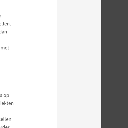
n
llen.
 dan
, met
ns op
ziekten
cellen
erder