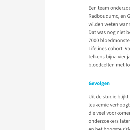
Een team onderzoe
Radboudumc, en Ge
wilden weten wann
Dat was nog niet 
7000 bloedmonster
Lifelines cohort. 
telkens bijna vier
bloedcellen met f
Gevolgen
Uit de studie blij
leukemie verhoogt.
die veel voorkomen
onderzoekers laten
en het hoogste ris