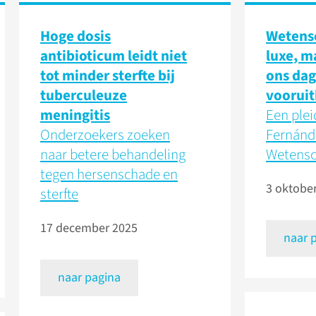
Hoge dosis
Wetensc
antibioticum leidt niet
luxe, m
tot minder sterfte bij
ons dag
tuberculeuze
vooruit
meningitis
Een plei
Onderzoekers zoeken
Fernánde
naar betere behandeling
Wetens
tegen hersenschade en
3 oktobe
sterfte
17 december 2025
naar 
naar pagina