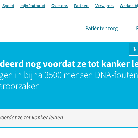
Spoed
mijnRadboud
Over ons
Partners
Verwijzers
Werken bi
Patiëntenzorg
ik
deerd nog voordat ze tot kanker l
en in bijna 3500 mensen DNA-fouten 
eroorzaken
oordat ze tot kanker leiden