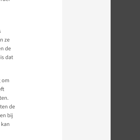
s
en ze
en de
is dat
g om
ft
ten.
uten de
en bij
n kan