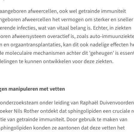
aangeboren afweercellen, ook wel getrainde immuniteit
ngeboren afweercellen het vermogen om sterker en sneller
erende infecties, wat van vitaal belang is. Echter, in ziekten
oren afweersysteem overactief is, zoals auto-immuunziekt
en en orgaantransplantaties, kan dit ook nadelige effecten 
de moleculaire mechanismen achter dit 'geheugen' is essent
lingen te kunnen ontwikkelen voor deze ziekten.
gen manipuleren met vetten
l onderzoeksteam onder leiding van Raphaël Duivenvoorden
ker Nils Rother ontdekt dat sphingolipiden een cruciale r
atie van getrainde immuniteit. Door gebruik te maken van
sphingolipiden konden ze aantonen dat deze vetten het