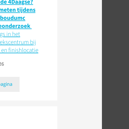
 de 4Daagse?
 meten tijdens
dboudumc
eonderzoek
s in het
ekscentrum bij
 en finishlocatie
26
pagina