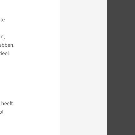
 te
en,
hebben.
ieel
 heeft
ol