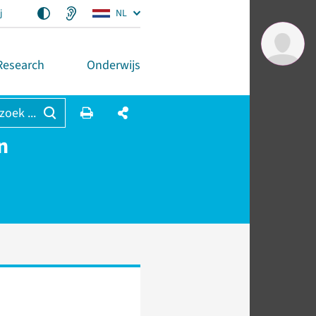
j
NL
Research
Onderwijs
 zoek ...
n