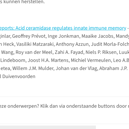
s kunnen herstellen.
Reports: Acid ceramidase regulates innate immune memory
-
inlar,
Geoffrey Prévot, Inge Jonkman, Maaike Jacobs, Mandy
an Heck, Vasiliki Matzaraki, Anthony Azzun, Judit Morla-Folc
Wang, Roy van der Meel, Zahi A. Fayad, Niels P. Riksen, Luuk
. Lindeboom, Joost H.A. Martens, Michiel Vermeulen, Leo A.B
Netea, Willem J.M. Mulder, Johan van der Vlag, Abraham J.P.
l Duivenvoorden
eze onderwerpen? Klik dan via onderstaande buttons door 