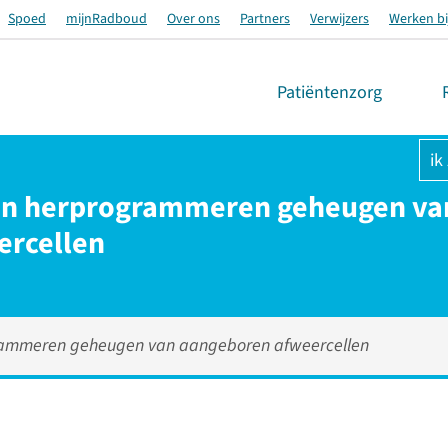
Spoed
mijnRadboud
Over ons
Partners
Verwijzers
Werken bi
Patiëntenzorg
ik
ten herprogrammeren geheugen va
ercellen
grammeren geheugen van aangeboren afweercellen