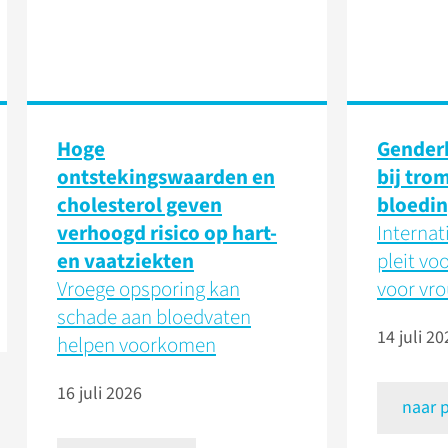
Hoge
Genderk
ontstekingswaarden en
bij tro
cholesterol geven
bloedin
verhoogd risico op hart-
Internat
en vaatziekten
pleit vo
Vroege opsporing kan
voor vr
schade aan bloedvaten
14 juli 20
helpen voorkomen
16 juli 2026
naar 