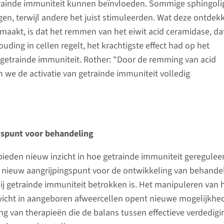
ainde immuniteit kunnen beïnvloeden. Sommige sphingoli
n, terwijl andere het juist stimuleerden. Wat deze ontdek
maakt, is dat het remmen van het eiwit acid ceramidase, da
uding in cellen regelt, het krachtigste effect had op het
getrainde immuniteit. Rother: "Door de remming van acid
we de activatie van getrainde immuniteit volledig
gspunt voor behandeling
ieden nieuw inzicht in hoe getrainde immuniteit geregulee
n nieuw aangrijpingspunt voor de ontwikkeling van behande
ij getrainde immuniteit betrokken is. Het manipuleren van 
wicht in aangeboren afweercellen opent nieuwe mogelijkhe
ng van therapieën die de balans tussen effectieve verdedigi