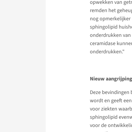
opwekken van getr
remden het geheuge
nog opmerkelijker 
sphingolipid huisho
onderdrukken van 
ceramidase kunnen 
onderdrukken."
Nieuw aangrijpin
Deze bevindingen b
wordt en geeft ee
voor ziekten waarb
sphingolipid even
voor de ontwikkeli