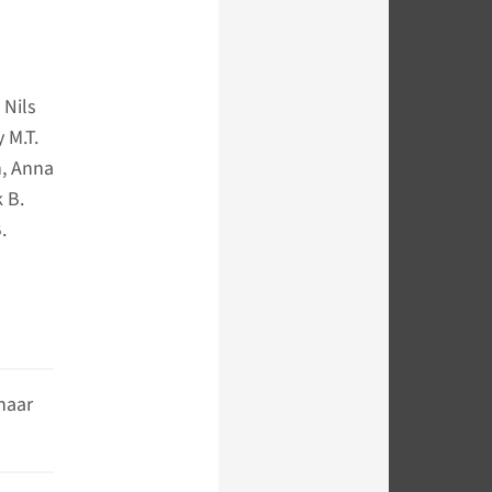
 Nils
 M.T.
h, Anna
 B.
.
naar