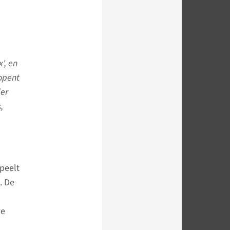
', en
opent
der
,
peelt
. De
we