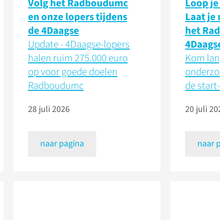
Volg het Radboudumc
Loop je
en onze lopers tijdens
Laat je
de 4Daagse
het Ra
Update - 4Daagse-lopers
4Daags
halen ruim 275.000 euro
Kom lang
op voor goede doelen
onderzo
Radboudumc
de start-
28 juli 2026
20 juli 20
naar pagina
naar 