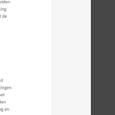
piden
king
t de
rd
lingen
het
den
ng en