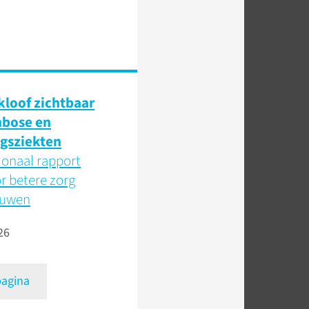
loof zichtbaar
mbose en
gsziekten
ionaal rapport
or betere zorg
ouwen
26
pagina