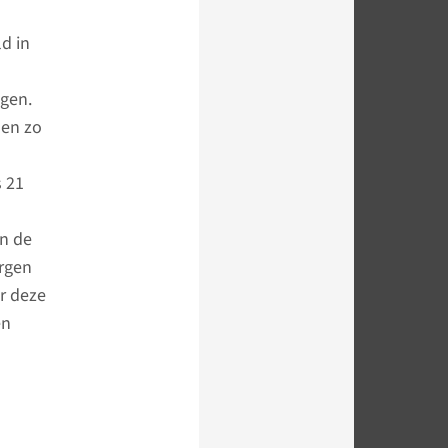
d in
ngen.
 en zo
s 21
in de
orgen
r deze
en