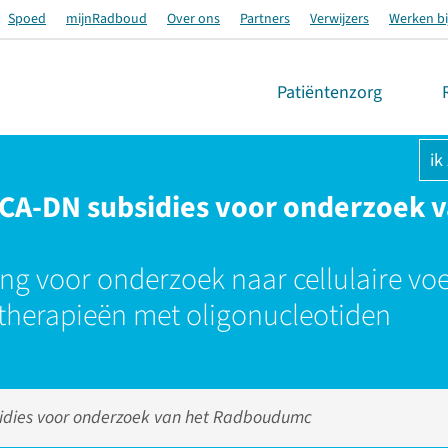
Spoed
mijnRadboud
Over ons
Partners
Verwijzers
Werken bi
Patiëntenzorg
ik
CA-DN subsidies voor onderzoek v
ng voor onderzoek naar cellulaire voe
 therapieën met oligonucleotiden
idies voor onderzoek van het Radboudumc