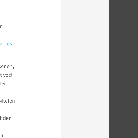
en
rapies
senen,
t veel
teit
ikkelen
tiden
en