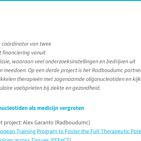
 coördinator van twee
 financiering vanuit
sie, waaraan veel onderzoeksinstellingen en bedrijven uit
en meedoen. Op een derde project is het Radboudumc partner
kkelen therapieën met zogenaamde oligonucleotiden en kij
ulaire voelsprieten bij ziekte en gezondheid.
nucleotiden als medicijn vergroten
t project: Alex Garanto (Radboudumc)
opean Training Program to Foster the Full Therapeutic Pote
ology across Tissues (EFFeCT)