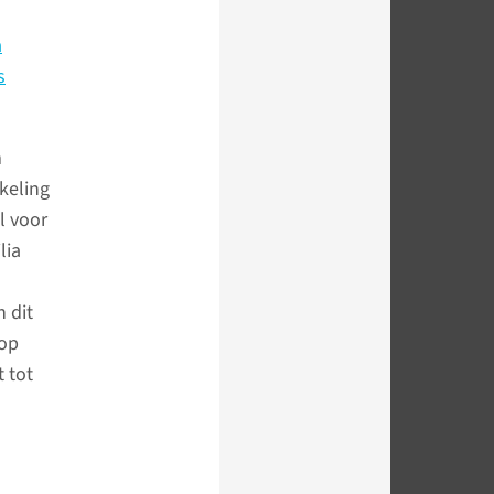
a
s
m
keling
l voor
lia
 dit
 op
t tot