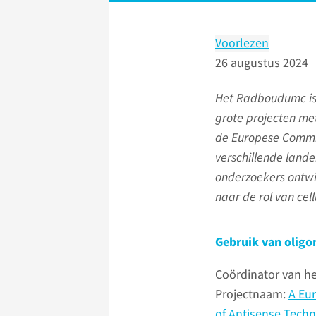
Voorlezen
26 augustus 2024
Het Radboudumc is
grote projecten met
de Europese Commis
verschillende land
onderzoekers ontwi
naar de rol van cell
Gebruik van oligo
Coördinator van he
Projectnaam:
A Eur
of Antisense Techn