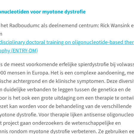
onucleotiden voor myotone dystrofie
 het Radboudumc als deelnemend centrum: Rick Wansink 
n
disciplinary doctoral training on oligonucleotide-based the
rophy (ENTRY-DM)
is de meest voorkomende erfelijke spierdystrofie bij volwas
.000 mensen in Europa. Het is een complexe aandoening, me
etische achtergrond en de klinische symptomen. Deze diversi
m duidelijke verbanden te leggen tussen de genetica en de
r is het ook een grote uitdaging om een therapie te ontw
ngezet kan worden voor de behandeling van de verschillende
one dystrofie. Voor therapie lijken antisense oligonucleo
it project gaan onderzoekers de wetenschappelijke en
nnis rondom myotone dystrofie verbeteren. Ze gebruiken e