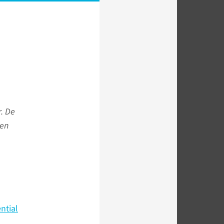
. De
ken
ntial