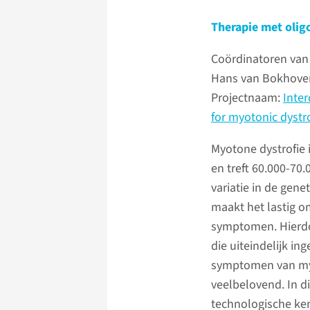
Therapie met olig
Coördinatoren van
Hans van Bokhove
Projectnaam:
Inter
for myotonic dyst
Myotone dystrofie 
en treft 60.000-70
variatie in de gen
maakt het lastig o
symptomen. Hierdoo
die uiteindelijk i
symptomen van myot
veelbelovend. In d
technologische ke