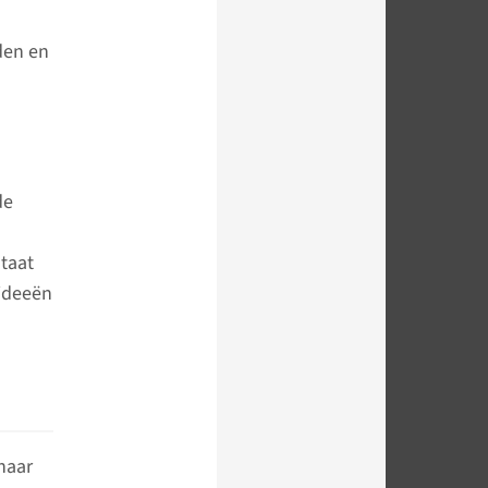
den en
de
taat
 ideeën
naar