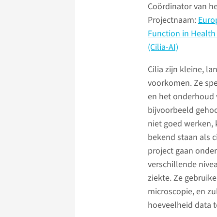
Coördinator van h
Projectnaam:
Europ
Function in Health
(Cilia-AI)
Cilia zijn kleine, l
voorkomen. Ze spel
en het onderhoud v
bijvoorbeeld gehoor
niet goed werken, k
bekend staan als c
project gaan onder
verschillende nivea
ziekte. Ze gebruik
microscopie, en zul
hoeveelheid data t