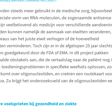
den steeds meer gebruikt in de medische zorg, bijvoorbeel
speciale vorm van RNA-moleculen, de zogenaamde antisense
zijn veelbelovend als medicijn voor verschillende aandoeni
iden kunnen namelijk de aanmaak van eiwitten veranderen,
veaus van het juiste eiwit verhogen of de hoeveelheid
en verminderen. Toch zijn er in de afgelopen 25 jaar slecht
n goedgekeurd door de FDA of EMA. In dit project pakken
lde obstakels aan, die de vertaalslag naar de patiënt nog 
 toedieningsproblemen in specifieke weefsels oplossen, z
 komt over oligonucleotiden, en creëren een routekaart voo
pa. Zo krijgt het onderzoeksveld van de oligonucleotiden e
ire voelsprieten bij gezondheid en ziekte