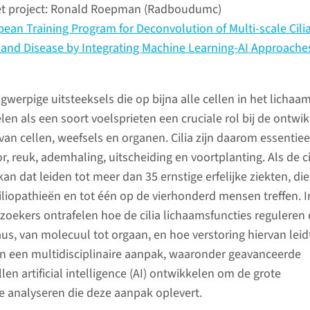
et project: Ronald Roepman (Radboudumc)
ean Training Program for Deconvolution of Multi-scale Cili
 and Disease by Integrating Machine Learning-AI Approache
angwerpige uitsteeksels die op bijna alle cellen in het lichaa
en als een soort voelsprieten een cruciale rol bij de ontwik
an cellen, weefsels en organen. Cilia zijn daarom essentiee
, reuk, ademhaling, uitscheiding en voortplanting. Als de ci
an dat leiden tot meer dan 35 ernstige erfelijke ziekten, die
iliopathieën en tot één op de vierhonderd mensen treffen. In
zoekers ontrafelen hoe de cilia lichaamsfuncties reguleren
us, van molecuul tot orgaan, en hoe verstoring hiervan leid
en een multidisciplinaire aanpak, waaronder geavanceerde
len artificial intelligence (AI) ontwikkelen om de grote
e analyseren die deze aanpak oplevert.