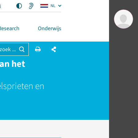
j
NL
Research
Onderwijs
 zoek ...
an het
lsprieten en