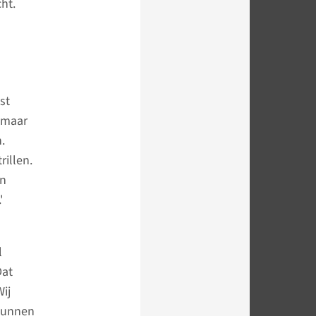
cht.
st
, maar
.
rillen.
en
'
l
Dat
Wij
 kunnen