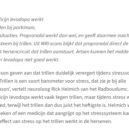
icijn levodopa werkt
llen bij parkinson,
sssituaties. Propranolol werkt dan wel, en geeft daarmee inzich
steem bij trillen. Uit MRI-scans blijkt dat propranolol direct de
et hersencircuit dat trillen aanstuurt. Artsen kunnen het midde
 levodopa niet goed werkt.
n geven aan dat trillen duidelijk verergert tijdens stressv
illen is een soort barometer voor stress, dat zie je bij alle
son', vertelt neuroloog Rick Helmich van het Radboudumc.
cijn levodopa werkt vaak tegen trillen, maar tijdens stress 
d, terwijl het trillen dan dus juist het heftigste is. Helmich 
oeken of een medicijn dat aangrijpt op het stresssysteem ka
effect van stress op het trillen werkt in de hersenen.