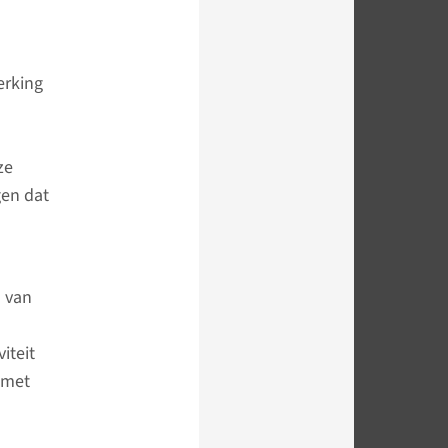
erking
ze
gen dat
 van
iteit
t met