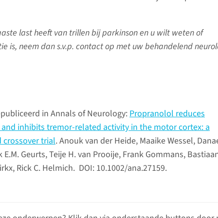
ste last heeft van trillen bij parkinson en u wilt weten of
tie is, neem dan s.v.p. contact op met uw behandelend neurol
epubliceerd in Annals of Neurology:
Propranolol reduces
and inhibits tremor-related activity in the motor cortex: a
 crossover trial
. Anouk van der Heide, Maaike Wessel, Dana
k E.M. Geurts, Teije H. van Prooije, Frank Gommans, Bastiaan
irkx, Rick C. Helmich. DOI: 10.1002/ana.27159.