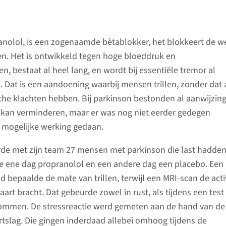
ranolol, is een zogenaamde bètablokker, het blokkeert de w
n. Het is ontwikkeld tegen hoge bloeddruk en
n, bestaat al heel lang, en wordt bij essentiële tremor al
. Dat is een aandoening waarbij mensen trillen, zonder dat 
he klachten hebben. Bij parkinson bestonden al aanwijzin
n kan verminderen, maar er was nog niet eerder gedegen
 mogelijke werking gedaan.
de met zijn team 27 mensen met parkinson die last hadden
n de ene dag propranolol en een andere dag een placebo. Een
 bepaalde de mate van trillen, terwijl een MRI-scan de activ
aart bracht. Dat gebeurde zowel in rust, als tijdens een tes
sommen. De stressreactie werd gemeten aan de hand van de
rtslag. Die gingen inderdaad allebei omhoog tijdens de