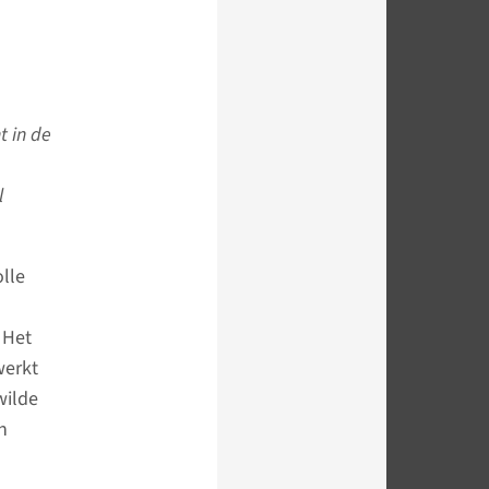
t in de
l
olle
 Het
werkt
wilde
n