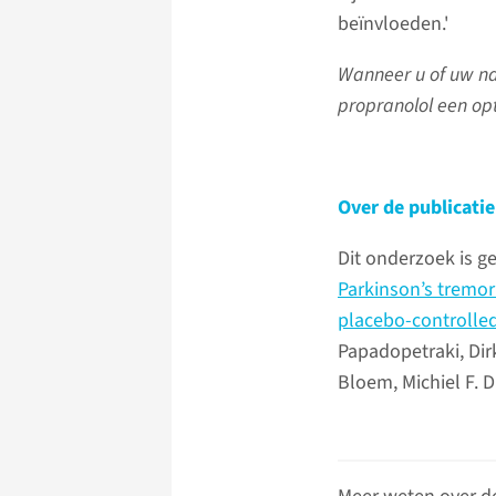
beïnvloeden.'
Wanneer u of uw naa
propranolol een op
Over de publicatie
Dit onderzoek is g
Parkinson’s tremor 
placebo-controlled
Papadopetraki, Dir
Bloem, Michiel F. D