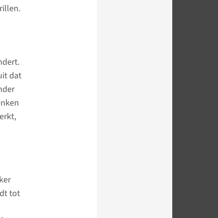
illen.
ndert.
it dat
onder
enken
erkt,
eker
dt tot