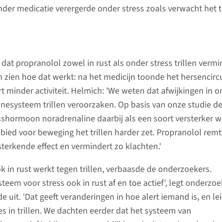
r medicatie verergerde onder stress zoals verwacht het tr
 dat propranolol zowel in rust als onder stress trillen vermi
n zien hoe dat werkt: na het medicijn toonde het hersencircu
rt minder activiteit. Helmich: 'We weten dat afwijkingen in 
nesysteem trillen veroorzaken. Op basis van onze studie d
sshormoon noradrenaline daarbij als een soort versterker w
ebied voor beweging het trillen harder zet. Propranolol remt
sterkende effect en vermindert zo klachten.'
k in rust werkt tegen trillen, verbaasde de onderzoekers.
ysteem voor stress ook in rust af en toe actief', legt onderzo
 uit. 'Dat geeft veranderingen in hoe alert iemand is, en lei
es in trillen. We dachten eerder dat het systeem van