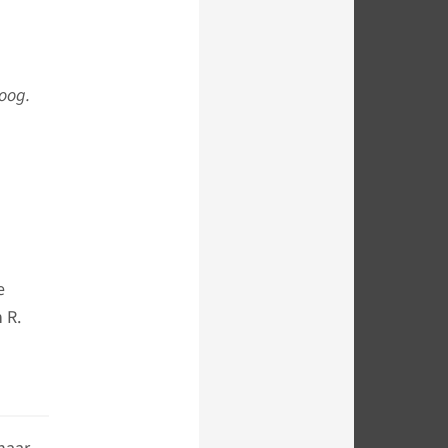
oog.
e
 R.