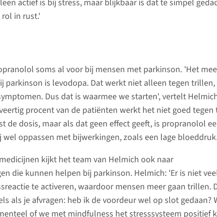
en actief is bij stress, maar blijkbaar is dat te simpel geda
ol in rust.'
ropranolol soms al voor bij mensen met parkinson. 'Het mee
ij parkinson is levodopa. Dat werkt niet alleen tegen trillen
ymptomen. Dus dat is waarmee we starten', vertelt Helmich
veertig procent van de patiënten werkt het niet goed tegen t
t de dosis, maar als dat geen effect geeft, is propranolol e
bij wel oppassen met bijwerkingen, zoals een lage bloeddruk.
medicijnen kijkt het team van Helmich ook naar
gen die kunnen helpen bij parkinson. Helmich: 'Er is niet vee
sreactie te activeren, waardoor mensen meer gaan trillen. 
pels als je afvragen: heb ik de voordeur wel op slot gedaan? 
enteel of we met mindfulness het stresssysteem positief