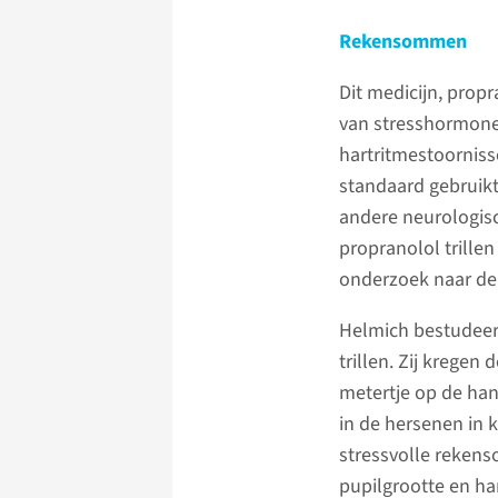
Rekensommen
Dit medicijn, prop
van stresshormone
hartritmestoornisse
standaard gebruikt
andere neurologisc
propranolol trille
onderzoek naar de
Helmich bestudeer
trillen. Zij krege
metertje op de hand
in de hersenen in k
stressvolle reken
pupilgrootte en ha