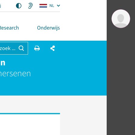
j
NL
Research
Onderwijs
 zoek ...
on
 hersenen