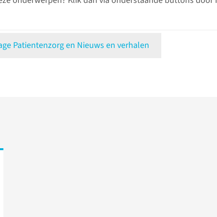
eze onderwerpen? Klik dan via onderstaande buttons door 
e Patientenzorg en Nieuws en verhalen