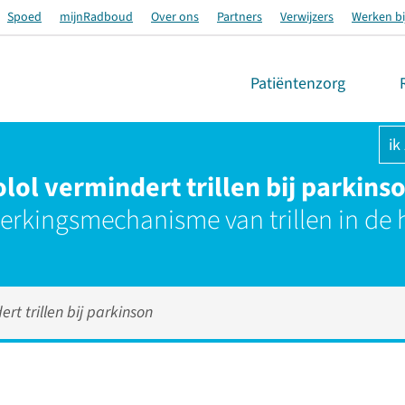
Spoed
mijnRadboud
Over ons
Partners
Verwijzers
Werken bi
Patiëntenzorg
ik
lol vermindert trillen bij parkins
werkingsmechanisme van trillen in de
rt trillen bij parkinson