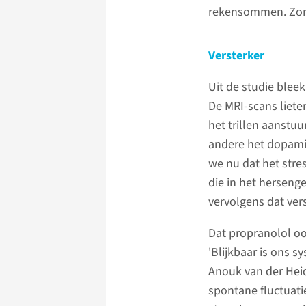
rekensommen. Zonde
Versterker
Uit de studie bleek
De MRI-scans liete
het trillen aanstuu
andere het dopami
we nu dat het stre
die in het herseng
vervolgens dat ver
Dat propranolol oo
'Blijkbaar is ons s
Anouk van der Heide
spontane fluctuati