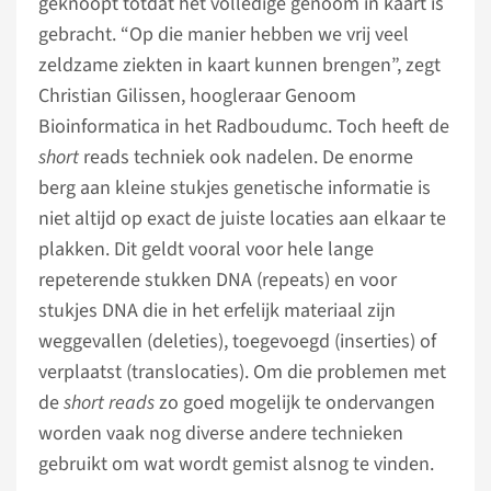
geknoopt totdat het volledige genoom in kaart is
gebracht. “Op die manier hebben we vrij veel
zeldzame ziekten in kaart kunnen brengen”, zegt
Christian Gilissen, hoogleraar Genoom
Bioinformatica in het Radboudumc. Toch heeft de
short
reads techniek ook nadelen. De enorme
berg aan kleine stukjes genetische informatie is
niet altijd op exact de juiste locaties aan elkaar te
plakken. Dit geldt vooral voor hele lange
repeterende stukken DNA (repeats) en voor
stukjes DNA die in het erfelijk materiaal zijn
weggevallen (deleties), toegevoegd (inserties) of
verplaatst (translocaties). Om die problemen met
de
short reads
zo goed mogelijk te ondervangen
worden vaak nog diverse andere technieken
gebruikt om wat wordt gemist alsnog te vinden.