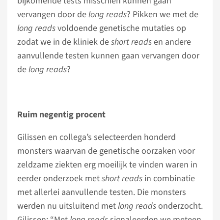
bijkomende tests misschien kunnen gaan
vervangen door de
long reads
? Pikken we met de
long reads
voldoende genetische mutaties op
zodat we in de kliniek de
short reads
en andere
aanvullende testen kunnen gaan vervangen door
de
long reads
?
Ruim negentig procent
Gilissen en collega’s selecteerden honderd
monsters waarvan de genetische oorzaken voor
zeldzame ziekten erg moeilijk te vinden waren in
eerder onderzoek met
short reads
in combinatie
met allerlei aanvullende testen. Die monsters
werden nu uitsluitend met
long reads
onderzocht.
Gilissen: “Met
long reads
signaleerden we meteen