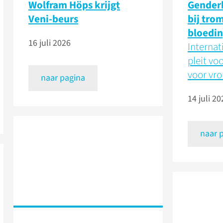
Wolfram Höps krijgt
Genderk
Veni-beurs
bij tro
bloedin
16 juli 2026
Internat
pleit vo
voor vr
naar pagina
14 juli 20
naar 