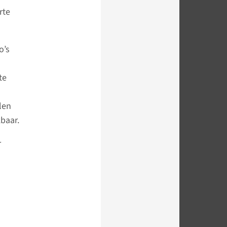
rte
o’s
te
len
kbaar.
r