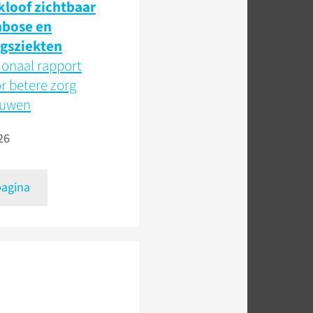
loof zichtbaar
mbose en
gsziekten
ionaal rapport
or betere zorg
ouwen
26
pagina