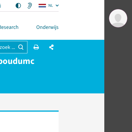
j
NL
Research
Onderwijs
 zoek ...
adboudumc