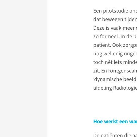
Een pilotstudie on
dat bewegen tijden
Deze is vaak meer 
zo formeel. In de b
patiënt. Ook zorgpr
nog wel enig ongem
toch nét iets mind
zit. En röntgensca
‘dynamische beelde
afdeling Radiologie
Hoe werkt een wa
De patiënten die 