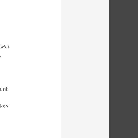
. Met
.
punt
jkse