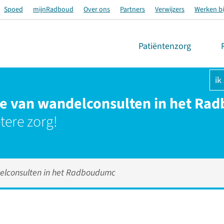
Spoed
mijnRadboud
Over ons
Partners
Verwijzers
Werken bi
Patiëntenzorg
ik
ctie van wandelconsulten in het R
ere zorg!
ndelconsulten in het Radboudumc