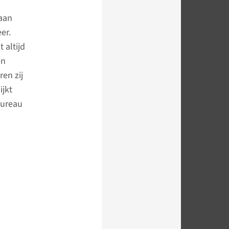
 aan
er.
 altijd
en
ren zij
ijkt
bureau