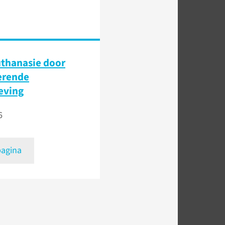
thanasie door
erende
eving
6
pagina