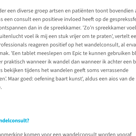
der een diverse groep artsen en patiënten toont bovendien
s een consult een positieve invloed heeft op de gesprekssfe
ontspannen dan in de spreekkamer. 'Zo’n spreekkamer voelt
uitenlucht voel ik mij een stuk vrijer om te praten', vertelt e
ofessionals reageren positief op het wandelconsult, al erva
ak. 'Een tablet meeslepen om Epic te kunnen gebruiken bl
er praktisch wanneer ik wandel dan wanneer ik achter een 
ns bekijken tijdens het wandelen geeft soms verrassende
n’. Maar goed: oefening baart kunst', aldus een aios van de
.
ndelconsult?
aanmerking komen voor een wandelconsult worden vooraf