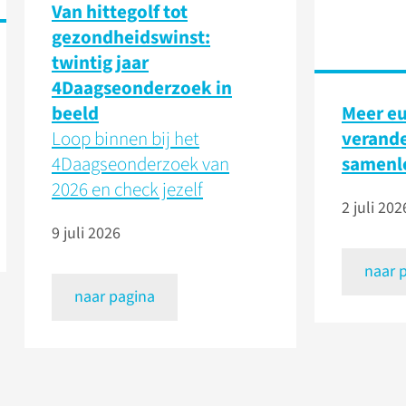
Van hittegolf tot
gezondheidswinst:
twintig jaar
4Daagseonderzoek in
beeld
Meer eu
Loop binnen bij het
verand
4Daagseonderzoek van
samenl
2026 en check jezelf
2 juli 202
9 juli 2026
naar 
naar pagina