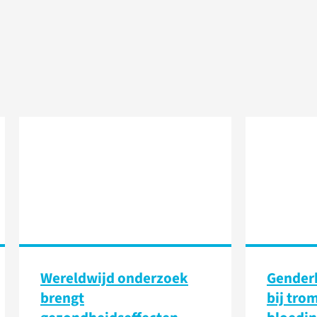
Wereldwijd onderzoek
Genderk
brengt
bij tro