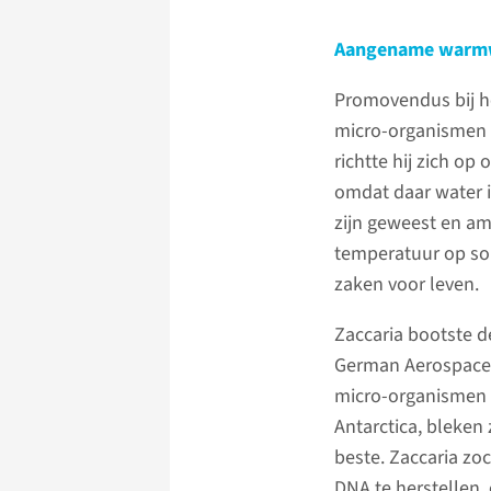
Aangename warm
Promovendus bij 
micro-organismen k
richtte hij zich o
omdat daar water i
zijn geweest en a
temperatuur op so
zaken voor leven.
Zaccaria bootste d
German Aerospace C
micro-organismen d
Antarctica, bleken
beste. Zaccaria zo
DNA te herstellen