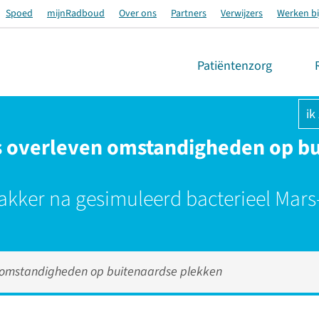
Spoed
mijnRadboud
Over ons
Partners
Verwijzers
Werken bi
Patiëntenzorg
ik
 overleven omstandigheden op b
akker na gesimuleerd bacterieel Mar
 omstandigheden op buitenaardse plekken