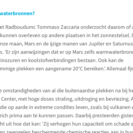
waterbronnen?
het Radboudumc Tommaso Zaccaria onderzocht daarom of 
unnen overleven op andere plaatsen in het zonnestelsel. 
p onze maan, Mars en de ijzige manen van Jupiter en Saturnus
s. 'Er zijn aanwijzingen dat er op Mars zelfs warmwaterbro
minozuren en koolstofverbindingen bestaan. Ook kan de
mmige plekken een aangename 20°C bereiken.' Allemaal fij
e omstandigheden van al die buitenaardse plekken na bij h
enter, met hoge doses straling, uitdroging en bevriezing. A
ie op aarde in extreme condities leven, zoals bij vulkanen
 zich prima aan te kunnen passen. Daarbij presteerden giste
cht uit hoe dat kan: 'Zij verhogen hun capaciteit om schade 
, en zwengelen beschermende chemische reacties aan in hu