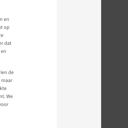
an en
mt op
ze
er dat
 en
rien de
, maar
kte
ant. We
voor