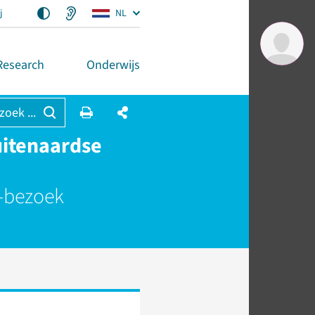
j
NL
Research
Onderwijs
 zoek ...
uitenaardse
s-bezoek