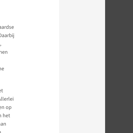
aardse
Daarbij
,
nnen
ne
et
llerlei
 en op
n het
aan
n