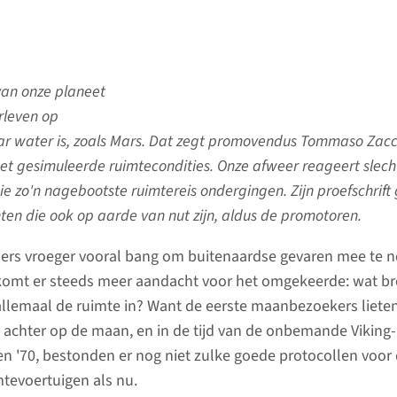
an onze planeet
rleven op
r water is, zoals Mars. Dat zegt promovendus Tommaso Zacc
t gesimuleerde ruimtecondities. Onze afweer reageert slech
e zo'n nagebootste ruimtereis ondergingen. Zijn proefschrift 
ten die ook op aarde van nut zijn, aldus de promotoren.
ers vroeger vooral bang om buitenaardse gevaren mee te 
 komt er steeds meer aandacht voor het omgekeerde: wat b
allemaal de ruimte in? Want de eerste maanbezoekers lieten
 achter op de maan, en in de tijd van de onbemande Viking
ren '70, bestonden er nog niet zulke goede protocollen voor
imtevoertuigen als nu.