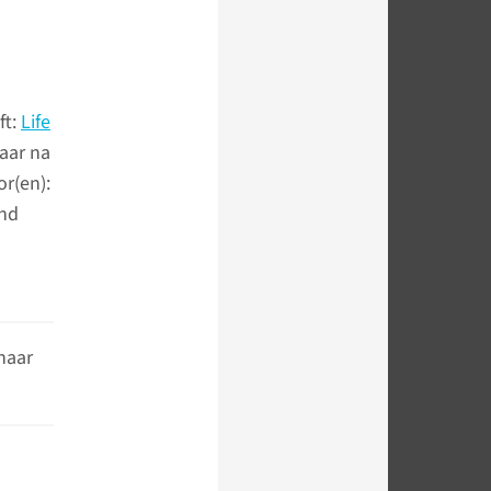
ft:
Life
aar na
or(en):
und
naar