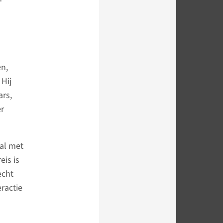
en,
Hij
ars,
er
 al met
eis is
echt
eractie