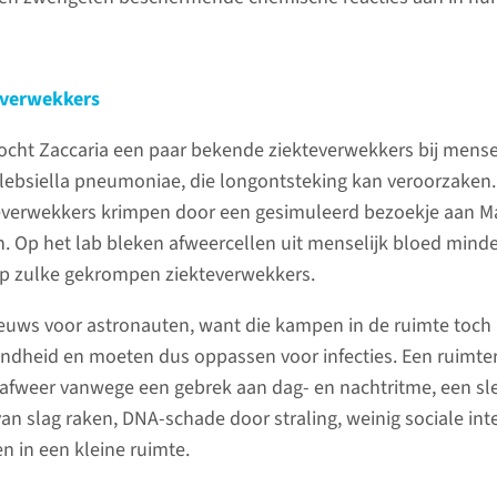
everwekkers
ocht Zaccaria een paar bekende ziekteverwekkers bij mens
Klebsiella pneumoniae, die longontsteking kan veroorzaken. 
teverwekkers krimpen door een gesimuleerd bezoekje aan M
. Op het lab bleken afweercellen uit menselijk bloed mind
op zulke gekrompen ziekteverwekkers.
nieuws voor astronauten, want die kampen in de ruimte toch
ndheid en moeten dus oppassen voor infecties. Een ruimter
afweer vanwege een gebrek aan dag- en nachtritme, een sl
an slag raken, DNA-schade door straling, weinig sociale int
n in een kleine ruimte.