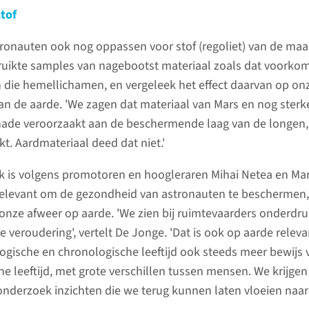
stof
ronauten ook nog oppassen voor stof (regoliet) van de ma
ruikte samples van nagebootst materiaal zoals dat voorko
 die hemellichamen, en vergeleek het effect daarvan op on
n de aarde. 'We zagen dat materiaal van Mars en nog sterk
ade veroorzaakt aan de beschermende laag van de longen,
kt. Aardmateriaal deed dat niet.'
k is volgens promotoren en hoogleraren Mihai Netea en Ma
 relevant om de gezondheid van astronauten te beschermen
 onze afweer op aarde. 'We zien bij ruimtevaarders onderdru
 veroudering', vertelt De Jonge. 'Dat is ook op aarde relev
logische en chronologische leeftijd ook steeds meer bewijs 
 leeftijd, met grote verschillen tussen mensen. We krijgen
onderzoek inzichten die we terug kunnen laten vloeien naar