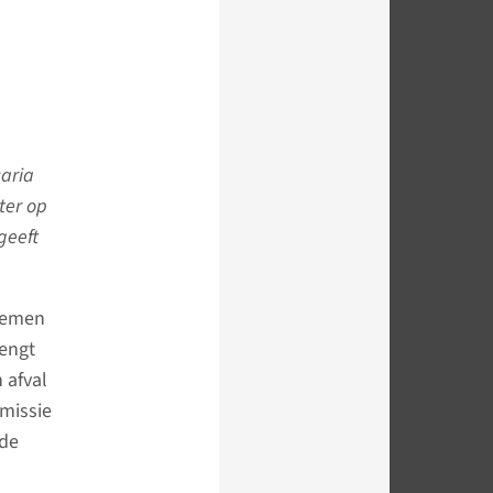
aria
ter op
geeft
nemen
rengt
 afval
-missie
 de