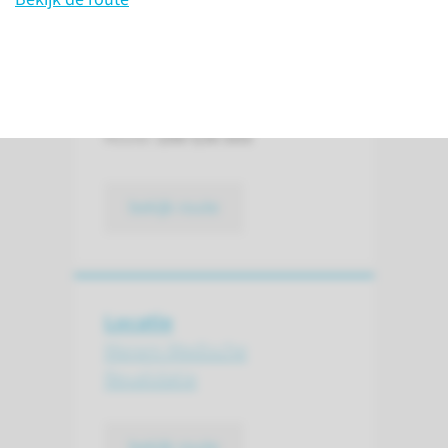
Locatie
Route:
296 t/m 305
bekijk route
Locatie
Merem Medische
Revalidatie
bekijk route