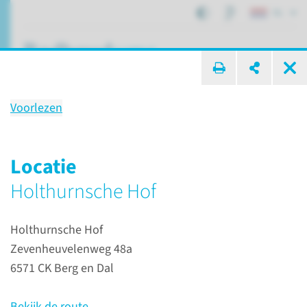
NL
ik zoek ...
Voorlezen
Locaties
Locatie
Holthurnsche Hof
Onderwijs
Locaties
Holthurnsche Hof
Zevenheuvelenweg 48a
6571 CK Berg en Dal
Bekijk de route