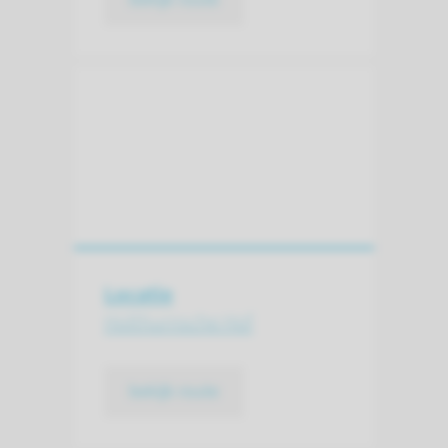
Locatie
Holthurnsche Hof
bekijk route