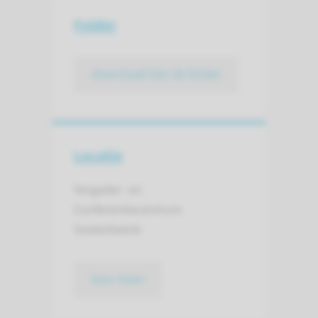
Folder
download hier de folder
Locatie
Vergader- en
Conferentiecentrum
Soeterbeeck
lees meer