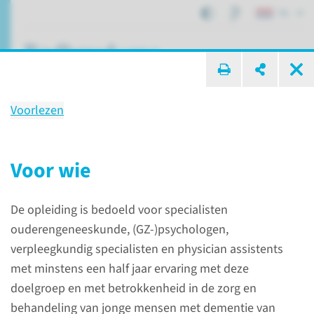
NL
ik zoek ...
Voorlezen
Scholing
Dementie op jonge leeftijd:
Voor wie
interprofessionele opleiding
werken met jonge mensen met
De opleiding is bedoeld voor specialisten
dementie
ouderengeneeskunde, (GZ-)psychologen,
verpleegkundig specialisten en physician assistents
met minstens een half jaar ervaring met deze
doelgroep en met betrokkenheid in de zorg en
Onderwijs
Alle scholingen
behandeling van jonge mensen met dementie van