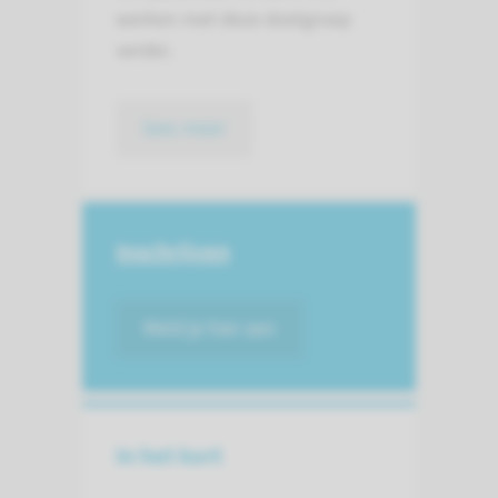
werken met deze doelgroep
verder.
lees meer
Inschrijven
Meld je hier aan
In het kort