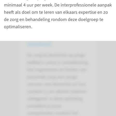
Dementie op jonge leeftijd: interprofessionele opleiding werken met jonge mensen met dementie
minimaal 4 uur per week. De interprofessionele aanpak
heeft als doel om te leren van elkaars expertise en zo
de zorg en behandeling rondom deze doelgroep te
Over de cursus
optimaliseren.
Naar optimale zorg vanuit
interprofessioneel
perspectief
De zorg bij dementie op jonge
leeftijd is volop in ontwikkeling.
Het organiseren en bieden van
passende zorg voor jonge
mensen met dementie en hun
systeem is om allerlei redenen
uitdagend. In deze opleiding
ontwikkel je jouw
competenties rondom het