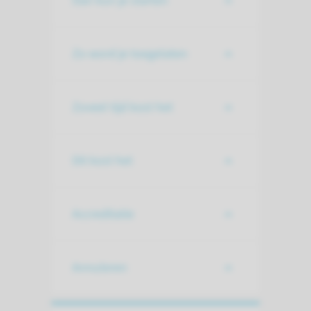
Dan kun je starten
Zo word je toegelaten
Zoveel tijd kost het
Dit kost het
Accreditatie
Annuleren