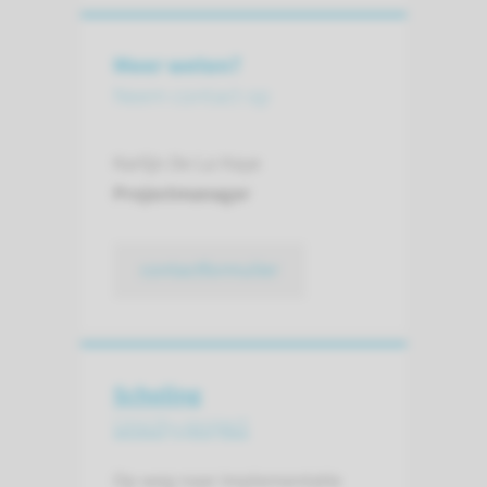
Meer weten?
Neem contact op
Karlijn De La Haye
Projectmanager
contactformulier
Scholing
Unicity-project
Op weg naar implementatie