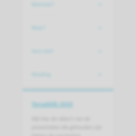
Wanneer?
Waar?
Voor wie?
Betaling
Terugblik 2025
Kijk hier de video's van de
presentaties die gehouden zijn
tijdens de nascholing