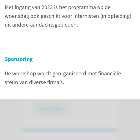
Met ingang van 2023 is het programma op de
bijeenkomst nemen jaarlijks
woensdag ook geschikt voor internisten (in opleiding)
ongeveer 180
uit andere aandachtsgebieden.
(kinder)nefrologen en
(kinder)nefrologen-in-opleiding
en enkele physician assistants,
verpleegkundig specialisten en
Sponsoring
gespecialiseerde
verpleegkundigen. Uitsluitend
De workshop wordt georganiseerd met financiële
voorschrijfbevoegden kunnen
steun van diverse firma’s.
deelnemen.
lees meer