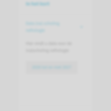
In het kort
Data (na) scholing
nefrologie
Hier vindt u data voor de
(na)scholing nefrologie
2026 tot en met 2027