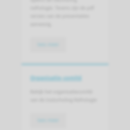
nefrologie. Tevens zijn de pdf
versies van de presentaties
aanwezig.
lees meer
Organisatie-comité
Bekijk het organisatiecomité
van de (na)scholing Nefrologie
lees meer