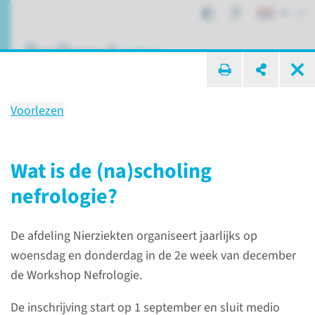
NL
ik zoek ...
Voorlezen
Scholing
(Na)Scholing Nefrologie 2026
Wat is de (na)scholing
nefrologie?
Onderwijs
Alle scholingen
De afdeling Nierziekten organiseert jaarlijks op
(Na)Scholing Nefrologie 2026
woensdag en donderdag in de 2e week van december
de Workshop Nefrologie.
Heeft u vragen?
De inschrijving start op 1 september en sluit medio