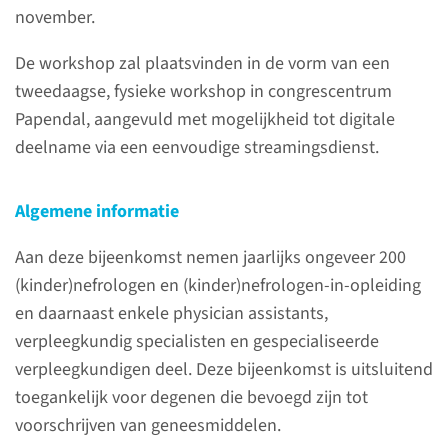
november.
Mary Hakvoort-Hendriks/Linda
Kusters
De workshop zal plaatsvinden in de vorm van een
tweedaagse, fysieke workshop in congrescentrum
Contact via ons secretariaat
Papendal, aangevuld met mogelijkheid tot digitale
024-3614761
deelname via een eenvoudige streamingsdienst.
contactformulier
Algemene informatie
Aan deze bijeenkomst nemen jaarlijks ongeveer 200
(kinder)nefrologen en (kinder)nefrologen-in-opleiding
Wat is de (na)scholing
en daarnaast enkele physician assistants,
nefrologie?
verpleegkundig specialisten en gespecialiseerde
verpleegkundigen deel. Deze bijeenkomst is uitsluitend
De afdeling Nierziekten
toegankelijk voor degenen die bevoegd zijn tot
organiseert jaarlijks de
voorschrijven van geneesmiddelen.
Workshop Nefrologie. Aan deze