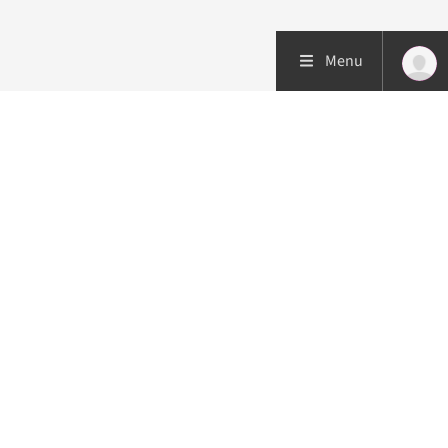
Menu
Patiëntenzorg
Research
Onderwijs