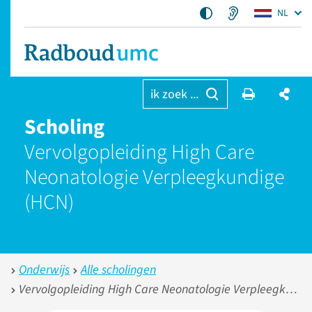
NL
ik zoek ...
Scholing
Vervolgopleiding High Care
Neonatologie Verpleegkundige
(HCN)
Onderwijs
Alle scholingen
Vervolgopleiding High Care Neonatologie Verpleegkundige (HCN)