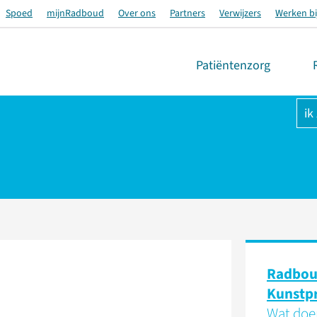
Spoed
mijnRadboud
Over ons
Partners
Verwijzers
Werken bi
Patiëntenzorg
ik
Radbo
Kunstp
Wat doe