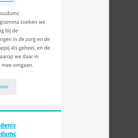
boudumc
ogramma zoeken we
ng bij de
ngen in de zorg en de
pij als geheel, en de
aarop we daar in
n mee omgaan.
meer
edenis
udumc