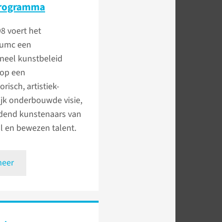
rogramma
8 voert het
umc een
neel kunstbeleid
 op een
risch, artistiek-
ijk onderbouwde visie,
dend kunstenaars van
l en bewezen talent.
meer