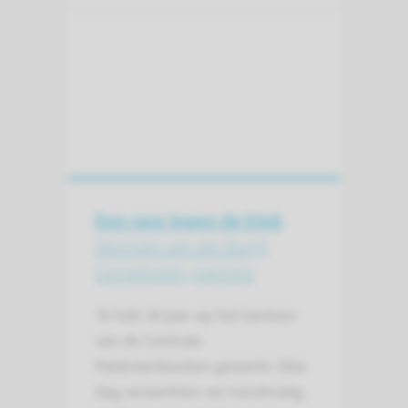
Een race tegen de klok
Hermien van der Burgt
Cornelissen, kantoor
‘Ik heb 34 jaar op het kantoor
van de Centrale
Patiëntenkeuken gewerkt. Elke
dag verwerkten we handmatig