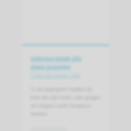
Iedereen legde zijn
eigen accenten
Trees de Leeuw, kok
‘In de beginjaren hadden de
koks de vrije hand. Later gingen
we volgens vaste receptuur
werken.’