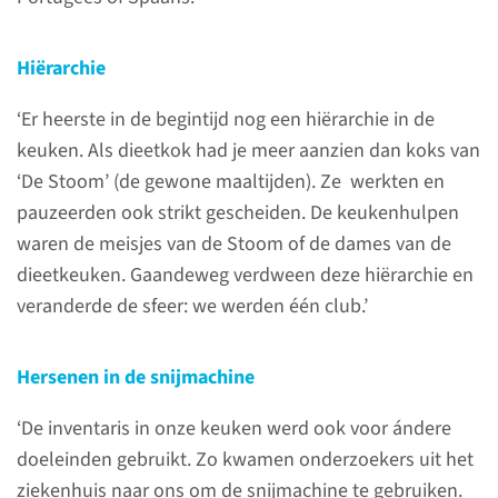
en zelfgemaakte toetjes gingen,
bereid in enorme pannen en
Hiërarchie
ketels, via de transportwagens
naar de verpleegafdelingen.
‘Er heerste in de begintijd nog een hiërarchie in de
Het kunstwerk is een
keuken. Als dieetkok had je meer aanzien dan koks van
eerbetoon aan alle
‘De Stoom’ (de gewone maaltijden). Ze werkten en
medewerkers die er van 1968
pauzeerden ook strikt gescheiden. De keukenhulpen
tot 2016 hebben gewerkt. In
waren de meisjes van de Stoom of de dames van de
2020 is het gebouw afgebroken.
dieetkeuken. Gaandeweg verdween deze hiërarchie en
veranderde de sfeer: we werden één club.’
Hersenen in de snijmachine
Contact
Meer weten over dit
‘De inventaris in onze keuken werd ook voor ándere
kunstwerk?
doeleinden gebruikt. Zo kwamen onderzoekers uit het
ziekenhuis naar ons om de snijmachine te gebruiken.