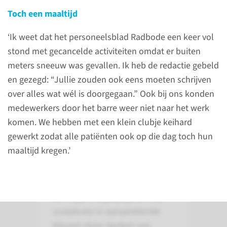
Het kunstwerk Toetje bevindt
Toch een maaltijd
zich op de kruising van de
Reinier Postlaan en het Geert
‘Ik weet dat het personeelsblad Radbode een keer vol
Grooteplein Zuid. Bekijk op de
stond met gecancelde activiteiten omdat er buiten
plattegrond de locatie.
meters sneeuw was gevallen. Ik heb de redactie gebeld
en gezegd: “Jullie zouden ook eens moeten schrijven
over alles wat wél is doorgegaan.” Ook bij ons konden
bekijk
medewerkers door het barre weer niet naar het werk
komen. We hebben met een klein clubje keihard
gewerkt zodat alle patiënten ook op die dag toch hun
maaltijd kregen.’
Kunstenaar
Hester Oerlemans
‘De negen ongelijk gevormde
sculpturen in aansprekende
kleuren doen denken aan