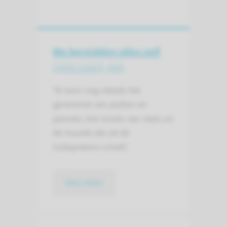
We bereidden alles zelf
Ineke Loock, kok
‘Ik hoor nog steeds het
gerammel van potten en
pannen, het sissen van vlees en
de muziek die uit de
luidsprekers schalt.'
lees meer