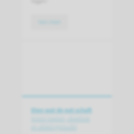
leggen.’
lees meer
Eten wat de pot schaft
Anton Voeten, dieetkok
en afdelingshoofd