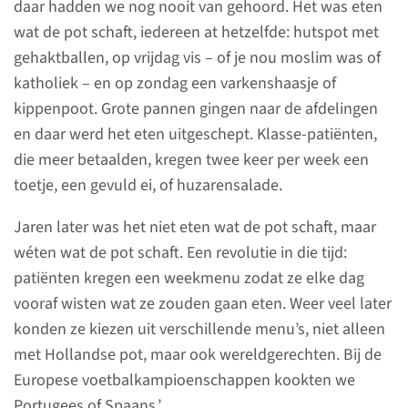
daar hadden we nog nooit van gehoord. Het was eten
wat de pot schaft, iedereen at hetzelfde: hutspot met
gehaktballen, op vrijdag vis – of je nou moslim was of
katholiek – en op zondag een varkenshaasje of
kippenpoot. Grote pannen gingen naar de afdelingen
en daar werd het eten uitgeschept. Klasse-patiënten,
die meer betaalden, kregen twee keer per week een
Over de Centrale
toetje, een gevuld ei, of huzarensalade.
Patiënten Keuken
Jaren later was het niet eten wat de pot schaft, maar
(1968-2020) aan de
wéten wat de pot schaft. Een revolutie in die tijd:
Heyendaalseweg
patiënten kregen een weekmenu zodat ze elke dag
Maaltijden mét lekkere toetjes.
vooraf wisten wat ze zouden gaan eten. Weer veel later
Vanaf 1968 werden ze bereid in
konden ze kiezen uit verschillende menu’s, niet alleen
de Centrale Patiëntenkeuken
met Hollandse pot, maar ook wereldgerechten. Bij de
aan de Heyendaalseweg.
Europese voetbalkampioenschappen kookten we
Gerechten als stamppot, nasi
Portugees of Spaans.’