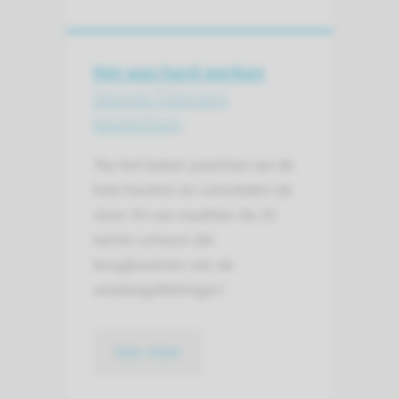
Het was hard werken
Desiree Tillemans,
keukenhulp
'Na het koken poetsten we de
hele keuken en schrobden de
vloer. En we maakten de 25
karren schoon die
terugkwamen van de
verpleegafdelingen.'
lees meer