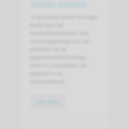
Hellen Vos, keukenhulp
‘In de keuken werden broodjes
bereid voor het
Personeelsrestaurant, voor
lunchvergaderingen en voor
patiënten van de
dagbehandeling bij Maag-,
Darm en Leverziekten. Dat
gebeurde in de
portioneerhoek.'
lees meer