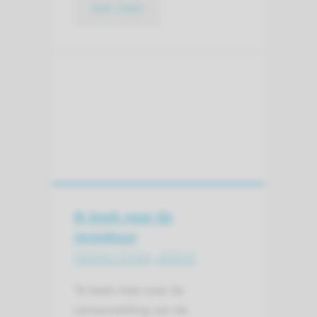
lees meer
Ik keek naar de
receptuur
Heleen Dicke, diëtist
'Ik keek mee naar de
samenstelling van de