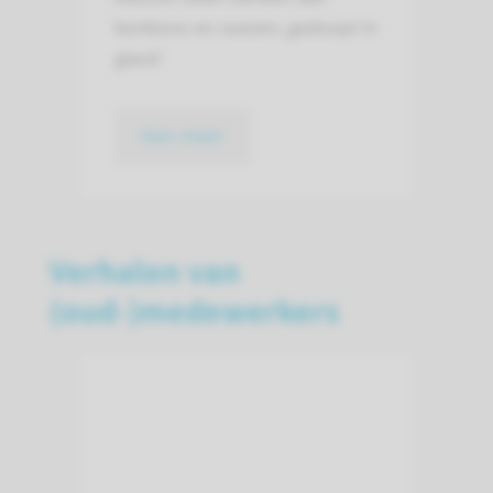
bonbons en soezen, gedoopt in
glacé.’
lees meer
Verhalen van
(oud-)medewerkers