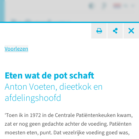
NL
ik zoek ...
Voorlezen
Kunstwerk Toetje
Een herinnering aan de
Eten wat de pot schaft
voormalige Centrale Patiënten
Anton Voeten, dieetkok en
Keuken
afdelingshoofd
‘Toen ik in 1972 in de Centrale Patiëntenkeuken kwam,
Over het Radboudumc
Kunst
Kunstwerk Toetje
zat er nog geen gedachte achter de voeding. Patiënten
moesten eten, punt. Dat vezelrijke voeding goed was,