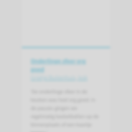
Onderlinge sfeer erg
goed
Grietje Buitenhuis, kok
‘De onderlinge sfeer in de
keuken was heel erg goed. In
de pauzes gingen we
regelmatig basketballen op de
binnenplaats of een kaartje