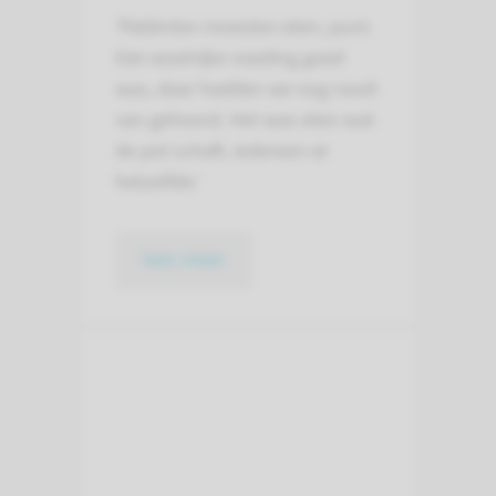
'Patiënten moesten eten, punt.
Dat vezelrijke voeding goed
was, daar hadden we nog nooit
van gehoord. Het was eten wat
de pot schaft, iedereen at
hetzelfde.'
lees meer