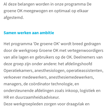
Al deze belangen worden in onze programma De
Om de impact van een aantal
groene OK meegewogen en optimaal op elkaar
maatregelen van de Groene OK
afgestemd.
in beeld te brengen, is er een
infographic gemaakt. Deze laat
Samen werken aan ambitie
zien wat er zoal aan CO2, afval
en kosten bespaard is.
Het programma ‘De groene OK’ wordt breed gedragen
door de werkgroep Groene OK met vertegenwoordigers
van alle lagen en gebruikers op de OK. Deelnemers van
bekijk in het groot
deze groep zijn onder andere: het afdelingshoofd
Operatiekamers, anesthesiologen, operatieassistenten,
verkoever medewerkers, anesthesiemedewerkers,
managers, de coördinator technologie, en
Landelijk netwerk
ondersteunende afdelingen zoals inkoop, logistiek en
Op initiatief van het
HR en duurzaamheidsadviseur.
Radboudumc en met hulp van
Deze werkgroepleden zorgen voor draagvlak en