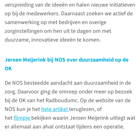
het ministerie van VWS is een
verspreiding van de ideeën en halen nieuwe initiatieven
landelijk netwerk opgericht van
op bij de medewerkers. Daarnaast zoeken we actief de
ziekenhuizen om de OK te
samenwerking op met bedrijven en overige
verduurzamen: De Groene OK.
zorginstellingen om hen uit te dagen om met
Het netwerk wordt gesteund
duurzame, innovatieve ideeën te komen.
door alle snijdende
wetenschappelijke
Jeroen Meijerink bij NOS over duurzaamheid op de
verenigingen en
OK
beroepsverenigingen van
medewerkers op de OK.
De NOS besteedde aandacht aan duurzaamheid in de
zorg. Daarvoor ging de omroep onder meer op bezoek
bij de OK van het Radboudumc. Op de website van de
ga naar de website
NOS kun je het
hele artikel
teruglezen, of
het
filmpje
bekijken waarin Jeroen Meijerink uitlegt wat
er allemaal aan afval ontstaat tijdens een operatie.