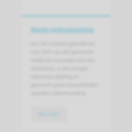
Minder milieubelasting
Een OK-complex gebruikt tot
ruim 35% van alle geleverde
medische voorraden aan een
ziekenhuis, is een energie-
intensieve afdeling en
genereert grote hoeveelheden
specifiek ziekenhuisafval.
lees meer