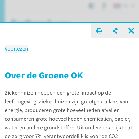
NL
ik zoek ...
Voorlezen
De Groene OK
Over de Groene OK
Over het Radboudumc
Duurzame zorg
Ziekenhuizen hebben een grote impact op de
De Groene OK
leefomgeving. Ziekenhuizen zijn grootgebruikers van
energie, produceren grote hoeveelheden afval en
consumeren grote hoeveelheden chemicaliën, papier,
water en andere grondstoffen. Uit onderzoek blijkt dat
de zorg voor 7% verantwoordelijk is voor de CO2