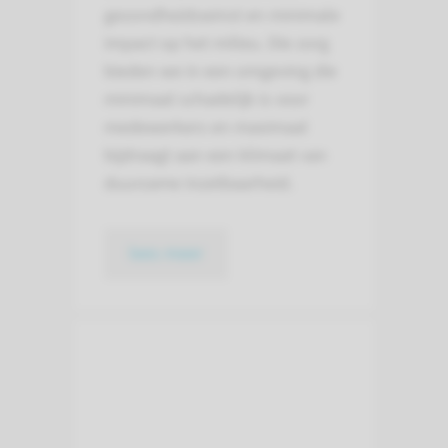
gezondheidswinst en minimale
impact op het milieu. Die zorg
bieden we in een omgeving die
minimaal schadelijk is voor
medewerkers en maximaal
bijdraagt aan een klimaat van
duurzame inzetbaarheid.
lees meer