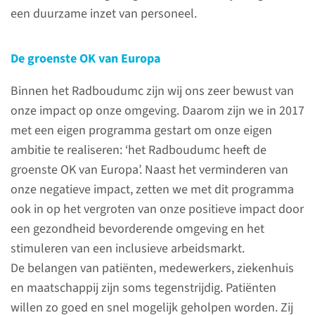
een duurzame inzet van personeel.
De groenste OK van Europa
Contact
Binnen het Radboudumc zijn wij ons zeer bewust van
Wilt u meer weten over de
onze impact op onze omgeving. Daarom zijn we in 2017
Groene OK? Vul dan hier het
met een eigen programma gestart om onze eigen
contactformulier in.
ambitie te realiseren: ‘het Radboudumc heeft de
groenste OK van Europa’. Naast het verminderen van
onze negatieve impact, zetten we met dit programma
stuur e-mail
ook in op het vergroten van onze positieve impact door
een gezondheid bevorderende omgeving en het
stimuleren van een inclusieve arbeidsmarkt.
De belangen van patiënten, medewerkers, ziekenhuis
Green Teams
en maatschappij zijn soms tegenstrijdig. Patiënten
De Groene OK is een van de
willen zo goed en snel mogelijk geholpen worden. Zij