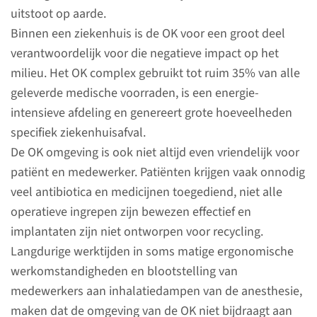
uitstoot op aarde.
Binnen een ziekenhuis is de OK voor een groot deel
verantwoordelijk voor die negatieve impact op het
milieu. Het OK complex gebruikt tot ruim 35% van alle
Over de Groene OK
geleverde medische voorraden, is een energie-
intensieve afdeling en genereert grote hoeveelheden
Onze ambitie is dat we de
specifiek ziekenhuisafval.
groenste OK van Europa
De OK omgeving is ook niet altijd even vriendelijk voor
hebben. Een groene OK is een
patiënt en medewerker. Patiënten krijgen vaak onnodig
operatiekamer waar het milieu
veel antibiotica en medicijnen toegediend, niet alle
minimaal wordt belast en waar
operatieve ingrepen zijn bewezen effectief en
maximaal aandacht is voor de
implantaten zijn niet ontworpen voor recycling.
gezondheid van de patiënt en
Langdurige werktijden in soms matige ergonomische
medewerker.
werkomstandigheden en blootstelling van
medewerkers aan inhalatiedampen van de anesthesie,
lees meer
maken dat de omgeving van de OK niet bijdraagt aan