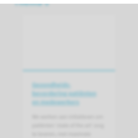
Thema's
Gezondheids­
bevordering patiënten
en medewerkers
We werken aan initiatieven om
patiënten ‘state of the art’ zorg
te leveren, met maximale