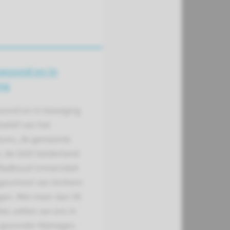
gezond en in
ng
ezond en in beweging
tiatief van het
umc, de gemeente
, de GGD Gelderland-
Radboud Universiteit
geschool van Arnhem
gen. Met meer dan 50
ies zetten we ons in
 gezonder Nijmegen.