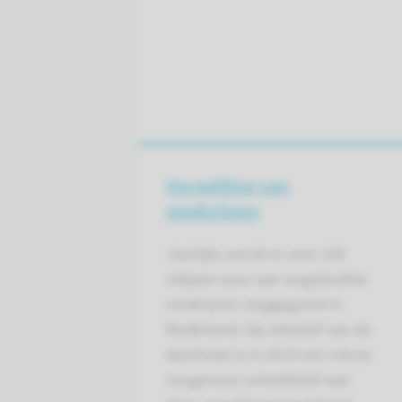
Verspilling van
medicijnen
Jaarlijks wordt er voor 100
miljoen euro aan ongebruikte
medicijnen weggegooid in
Nederland. Op initiatief van de
Apotheek is in 2019 een nieuw
zorgproces ontwikkeld wat