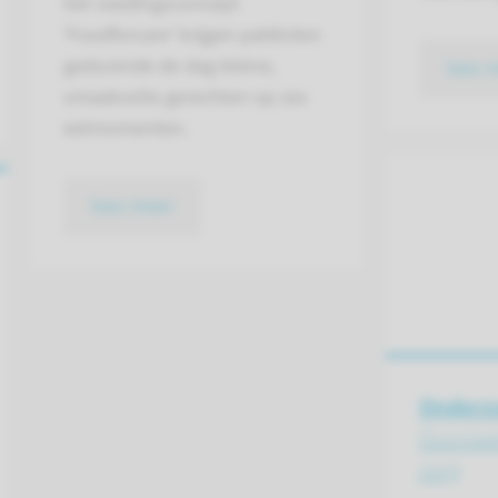
het voedingsconcept
‘Foodforcare’ krijgen patiënten
gedurende de dag kleine,
lees 
smaakvolle gerechten op zes
eetmomenten.
lees meer
Onderzo
Duurzaa
zorg