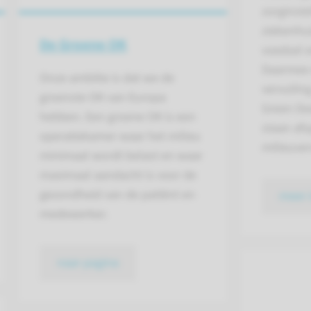
zorginste
ziekenhui
De Groene OK
voedsel e
Daarmee d
Onze ambitie is dat we de
vervuilin
groenste OK van Europa
Green De
hebben. Een groene OK is een
staan af
operatiekamer waar het milieu
milieuver
minimaal wordt belast en waar
maximaal aandacht is voor de
gezondheid van de patiënt en
meer 
medewerker.
naar pagina