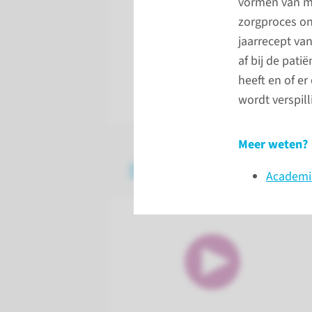
vormen van mi
gedachtegoed van ‘
zorgproces ont
‘gezondheid en gedr
jaarrecept va
krijgen een steeds 
af bij de pati
heeft en of e
wordt verspil
Meer weten?
Duurzame zorgproj
Academis