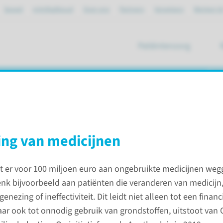
Spoed
mijnRadboud
Over ons
Partners
Verwijzers
Werken bi
Patiëntenzorg
ik
ling van medicijnen
heid
Duurzame zorg
dt er voor 100 miljoen euro aan ongebruikte medicijnen weg
nk bijvoorbeeld aan patiënten die veranderen van medicij
enezing of ineffectiviteit. Dit leidt niet alleen tot een financ
maar ook tot onnodig gebruik van grondstoffen, uitstoot van 
org die houdbaar is op de lange termijn. We omarmen het