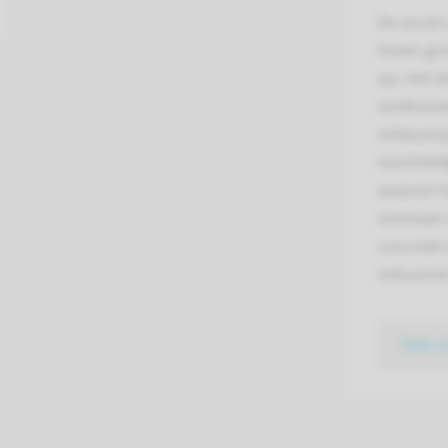
De acute 
levert gr
op. Het d
onderzoe
milieuimp
inzichtel
waaruit 
ontstaat
concreet 
reducere
lees 