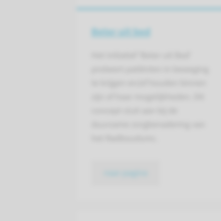
Beter uit bed
Het initiatief ‘Beter uit Bed’
probeert patiënten in beweging
te krijgen en/of houden binnen
zijn of haar mogelijkheden. Dit
concept sluit aan bij de
duurzame zorgbenadering van
het Radboudumc.
naar pagina