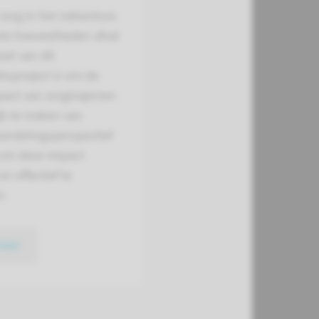
zorg in het ziekenhuis
ote hoeveelheden afval
oel van dit
ksproject is om de
act van zorgtrajecten
ijk te maken van
handelingsperspectief
 om deze impact
en effectief te
n.
meer