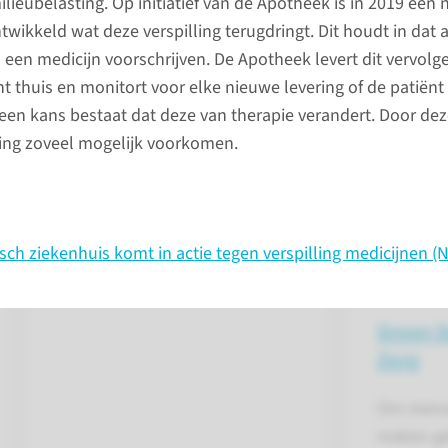
lieubelasting. Op initiatief van de Apotheek is in 2019 een
positieve gezondheid’. In duurzame zorg is meer aandacht 
wikkeld wat deze verspilling terugdringt. Dit houdt in dat 
ag’ in plaats van ’ziekte en zorg’. Preventie en netwerkzorg
n een medicijn voorschrijven. De Apotheek levert dit vervol
grotere rol.
ënt thuis en monitort voor elke nieuwe levering of de patiën
r een kans bestaat dat deze van therapie verandert. Door de
ling zoveel mogelijk voorkomen.
ecten
ch ziekenhuis komt in actie tegen verspilling medicijnen (
Green 
Zorg
Om mense
maken ge