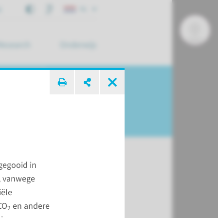
j
NL
Research
Onderwijs
 zoek ...
gegooid in
n, vanwege
iële
CO
en andere
2