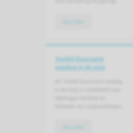
deze verspilling terugdringt.
lees meer
Toolkit Duurzame
voeding in de zorg
De ‘Toolkit Duurzame voeding
in de zorg’ is ontwikkeld voor
afdelingen Facilitair en
Diëtetiek van zorginstellingen.
lees meer