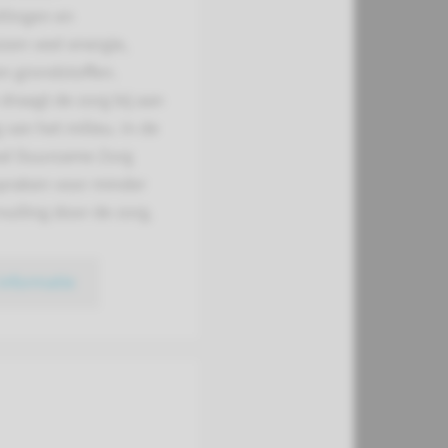
llingen en
zen veel energie,
n grondstoffen.
raagt de zorg bij aan
g van het milieu. In de
al Duurzame Zorg
spraken voor minder
vuiling door de zorg.
informatie