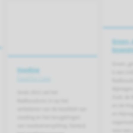
Groen, 
bewegi
Groen, g
Voeding
is een ini
Food for Care
Radboud
Nijmegen
Sinds 2012 zet het
Zuid, de 
Radboudumc in op het
en de Ho
verbeteren van de kwaliteit van
en Nijme
voeding en het terugdringen
organisat
van voedselverspilling. Dankzij
voor een