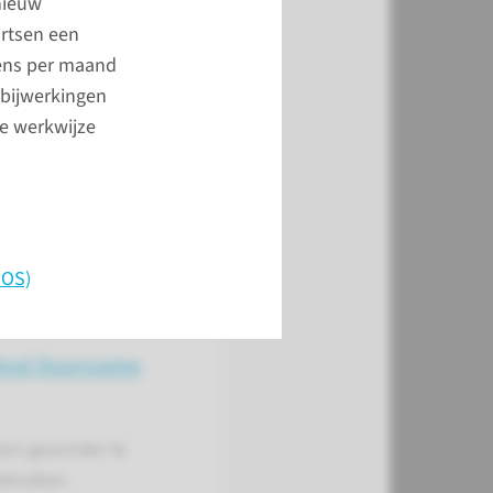
 nieuw
voor
artsen een
gens per maand
t bijwerkingen
ze werkwijze
NOS)
Deal Duurzame
n gezonder te
bruiken