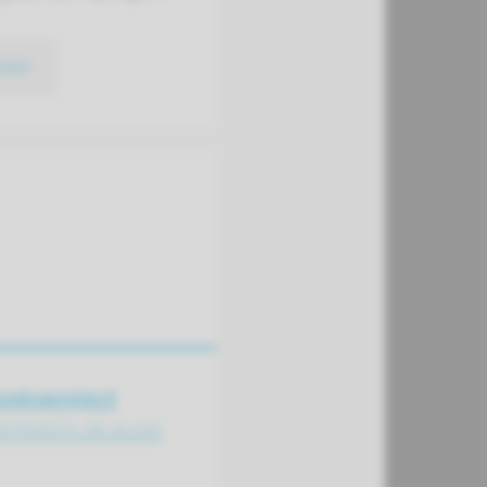
meer
eks­project
mheid in de acute