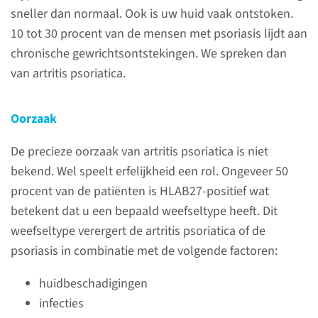
twee ziekten: psoriasis en
sneller dan normaal. Ook is uw huid vaak ontstoken.
artritis. Psoriasis is een auto-
10 tot 30 procent van de mensen met psoriasis lijdt aan
immuunziekte van de huid.
chronische gewrichtsontstekingen. We spreken dan
Artritis is een chronische
van artritis psoriatica.
gewrichtsontsteking.
Oorzaak
lees meer
De precieze oorzaak van artritis psoriatica is niet
bekend. Wel speelt erfelijkheid een rol. Ongeveer 50
procent van de patiënten is HLAB27-positief wat
betekent dat u een bepaald weefseltype heeft. Dit
Contact
weefseltype verergert de artritis psoriatica of de
psoriasis in combinatie met de volgende factoren:
Afdeling Reumatologie
huidbeschadigingen
Voor patiënten zijn wij van
infecties
maandag t/m vrijdag