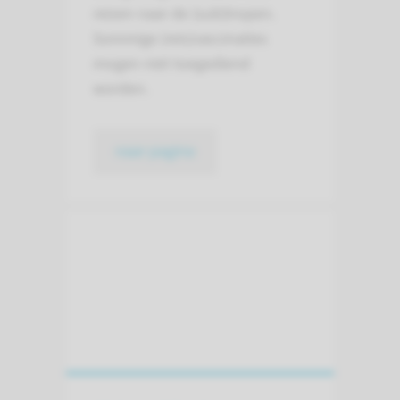
reizen naar de (sub)tropen.
Sommige (reis)vaccinaties
mogen niet toegediend
worden.
naar pagina