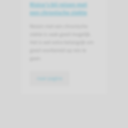
Risico's bij reizen met
een chronische ziekte
Reizen met een chronische
ziekte is vaak goed mogelijk.
Het is wel extra belangrijk om
goed voorbereid op reis te
gaan.
naar pagina