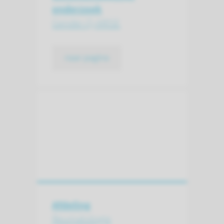
onderzoek
Gender-Q-ARISE
naar pagina
Afdeling
Reumatologie