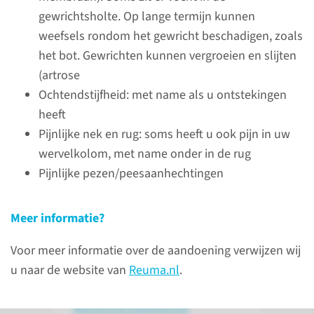
en door medicijnen de klachten
gewrichtsholte. Op lange termijn kunnen
verminderen. Deze medicijnen
weefsels rondom het gewricht beschadigen, zoals
hebben niet alleen effect op uw
het bot. Gewrichten kunnen vergroeien en slijten
gewrichten, maar ook op uw
(artrose
huid. Bij de medicamenteuze
Ochtendstijfheid: met name als u ontstekingen
behandeling maken wij gebruik
heeft
van ontstekingsremmende
Pijnlijke nek en rug: soms heeft u ook pijn in uw
middelen, pijnstillers en
wervelkolom, met name onder in de rug
afweerremmende
Pijnlijke pezen/peesaanhechtingen
medicamenten.
Meer informatie?
naar reuma.nl
Voor meer informatie over de aandoening verwijzen wij
u naar de website van
Reuma.nl
.
Wetenschap­pelijk