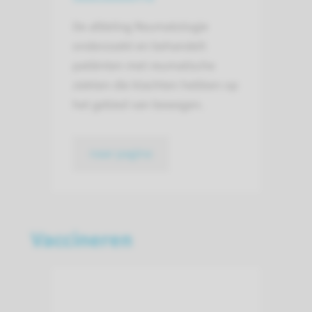
De afdeling Reumatologie
onderzoekt en behandelt
patiënten met reumatische
ziekten die klachten hebben op
het gebied van bewegen.
naar pagina
Vaccineren