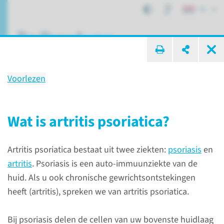
NL
ik zoek ...
Voorlezen
Artritis psoriatica
Wat is artritis psoriatica?
Patiëntenzorg
Aandoeningen
Artritis psoriatica
Artritis psoriatica bestaat uit twee ziekten:
psoriasis
en
artritis
. Psoriasis is een auto-immuunziekte van de
Wat is artritis
huid. Als u ook chronische gewrichtsontstekingen
psoriatica?
heeft (artritis), spreken we van artritis psoriatica.
Artritis psoriatica bestaat uit
Bij psoriasis delen de cellen van uw bovenste huidlaag