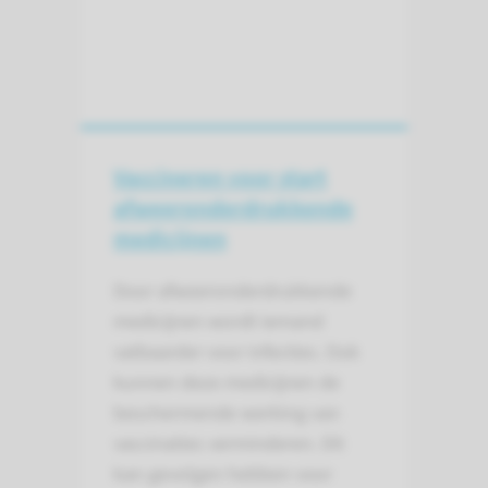
Vaccineren voor start
afweer­onderdrukkende
medicijnen
Door afweeronderdrukkende
medicijnen wordt iemand
vatbaarder voor infecties. Ook
kunnen deze medicijnen de
beschermende werking van
vaccinaties verminderen. Dit
kan gevolgen hebben voor