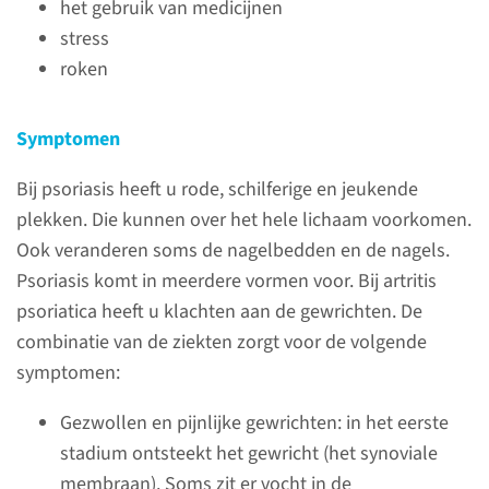
het gebruik van medicijnen
bereikbaar van 8.00-12.00 uur
stress
en van 14.00-16.00 uur.
roken
Voor zorgverleners zijn wij van
Symptomen
maandag t/m vrijdag
bereikbaar van 8.00-17.00 uur.
Bij psoriasis heeft u rode, schilferige en jeukende
024-361 45 80
plekken. Die kunnen over het hele lichaam voorkomen.
Ook veranderen soms de nagelbedden en de nagels.
Psoriasis komt in meerdere vormen voor. Bij artritis
psoriatica heeft u klachten aan de gewrichten. De
Behandelingen
combinatie van de ziekten zorgt voor de volgende
wat kunnen we doen?
symptomen:
Artritis psoriatica is nog niet te
Gezwollen en pijnlijke gewrichten: in het eerste
genezen. Wel kunnen we
stadium ontsteekt het gewricht (het synoviale
gewrichtsschade voorkomen
membraan). Soms zit er vocht in de