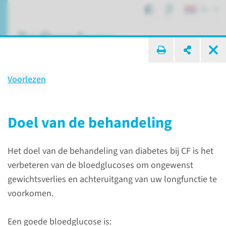
NL
ik zoek ...
Voorlezen
Dieet bij CF-gerelateerde
diabetes
Doel van de behandeling
Het doel van de behandeling van diabetes bij CF is het
Patiëntenzorg
Diabetes mellitus
verbeteren van de bloedglucoses om ongewenst
Dieet bij CF-gerelateerde diabetes
gewichtsverlies en achteruitgang van uw longfunctie te
voorkomen.
Diabetes bij CF
Een goede bloedglucose is: