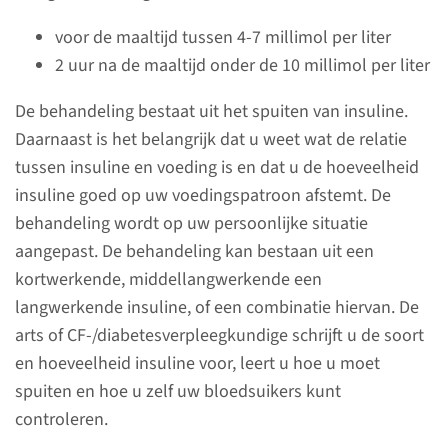
CF staat voor Cystic Fybriosis
voor de maaltijd tussen 4-7 millimol per liter
en noemen we ook wel
2 uur na de maaltijd onder de 10 millimol per liter
taaislijmziekte. Bij CF ontstaat
diabetes doordat de
De behandeling bestaat uit het spuiten van insuline.
alvleesklier niet meer
Daarnaast is het belangrijk dat u weet wat de relatie
voldoende insuline kan maken.
tussen insuline en voeding is en dat u de hoeveelheid
insuline goed op uw voedingspatroon afstemt. De
behandeling wordt op uw persoonlijke situatie
lees meer
aangepast. De behandeling kan bestaan uit een
kortwerkende, middellangwerkende een
langwerkende insuline, of een combinatie hiervan. De
arts of CF-/diabetesverpleegkundige schrijft u de soort
Doel van de
en hoeveelheid insuline voor, leert u hoe u moet
behandeling
spuiten en hoe u zelf uw bloedsuikers kunt
controleren.
Het doel van de behandeling