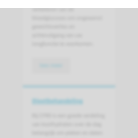
van diabetes bij CF is het
verbeteren van de
bloedglucoses om ongewenst
gewichtsverlies en
achteruitgang van uw
longfunctie te voorkomen.
lees meer
Dieet­behandeling
Bij CFRD is een goede verdeling
van koolhydraten over de dag
belangrijk om pieken en dalen