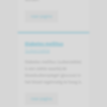
naar pagina
Diabetes mellitus
Suikerziekte
Diabetes mellitus (suikerziekte)
is een ziekte waarbij de
bloedsuikerspiegel (glucose) in
het bloed regelmatig te hoog is.
naar pagina