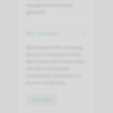
hypoglycaemie (of hypo)
genoemd.
Wat is een hypo?
Bij een hypo heeft u te weinig
glucose in het bloed (minder
dan 4 mmol/ liter). Neem direct
iets met 15 tot 20 gram
koolhydraten, bij voorkeur in
de vorm van glucose.
lees meer