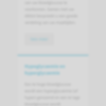
van uw bloedglucose te
voorkomen. Samen met uw
diëtist bespreekt u een goede
verdeling van uw maaltijden.
lees meer
Hypoglycaemie en
hyperglycaemie
Een te hoge bloedglucose
wordt een hyperglycaemie (of
hyper) genoemd en een te lage
bloedglucose wordt