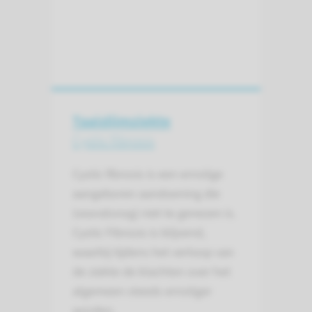
Taaislijmziekte
Cystic fibrosis
Cystic fibrosis is een ernstige
aangeboren aandoening die
(vooralsnog) niet te genezen is.
Cystic Fibrosis is blijvend,
waarbij tijdens het verloop van
de ziekte de klachten over het
algemeen steeds ernstiger
worden.