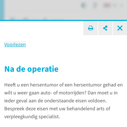
NL
ik zoek ...
Voorlezen
Rijvaardigheid
Na de operatie
Patiëntenzorg
Hersentumor
Rijvaardigheid
Heeft u een hersentumor of een hersentumor gehad en
wilt u weer gaan auto- of motorrijden? Dan moet u in
Bent u rijgeschikt?
ieder geval aan de onderstaande eisen voldoen.
Bespreek deze eisen met uw behandelend arts of
Een aandoening aan de
verpleegkundig specialist.
hersenen kan gevolgen hebben