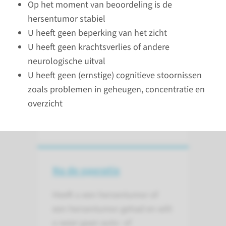
Op het moment van beoordeling is de
voor uw rijvaardigheid. Er zijn
hersentumor stabiel
een aantal voorwaarden als u
U heeft geen beperking van het zicht
een hersentumor heeft of heeft
U heeft geen krachtsverlies of andere
gehad en u weer per auto of
neurologische uitval
motor aan het verkeer wilt
U heeft geen (ernstige) cognitieve stoornissen
deelnemen.
zoals problemen in geheugen, concentratie en
overzicht
lees meer
Na de operatie
Heeft u een hersentumor of
een hersentumor gehad en wilt
u weer gaan auto- of