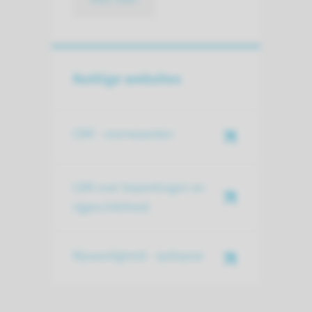
Nuttige websites
CBR - voorwaarden
CBR over beperkingen en
rijgeschiktheid
Rijvaardigheid - epilepsie