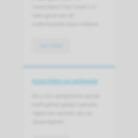
motorrijden? Dan moet u in
ieder geval aan de
onderstaande eisen voldoen.
lees meer
Autorijden en epilepsie
Als u een epileptische aanval
heeft gehad gelden speciale
regels ten aanzien van uw
rijvaardigheid.