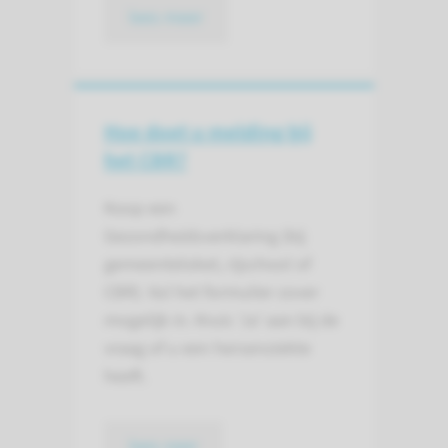
lees meer
Hoe doet u melding bij
het CBR?
Koop een
Gezondheidsverklaring (bij
gemeenteloket, rijschool of
CBR). Vul het formulier zover
mogelijk in. Kruis ‘Ja’ aan bij de
vraag of u een hersenziekte
heeft.
lees neer