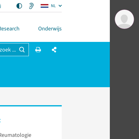
j
NL
Research
Onderwijs
 zoek ...
t
 Reumatologie