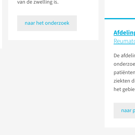
van de zwelling is.
naar het onderzoek
Afdelin
Reumato
De afdel
onderzoe
patiënte
ziekten 
het gebi
naar 