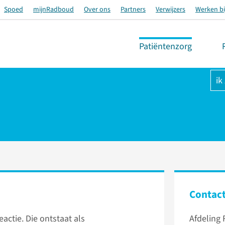
Spoed
mijnRadboud
Over ons
Partners
Verwijzers
Werken bi
Patiëntenzorg
ik
Contac
eactie. Die ontstaat als
Afdeling