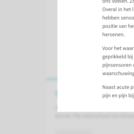
ons voelen. Zo
Overal in het
hebben sensor
positie van h
hersenen.
Voor het waar
geprikkeld bij
pijnsensoren 
waarschuwings
Naast acute p
Wat is pijn?
pijn en pijn b
Acute pijn is onaangenaam, maar 
functie. Pijn waarschuwt het licha