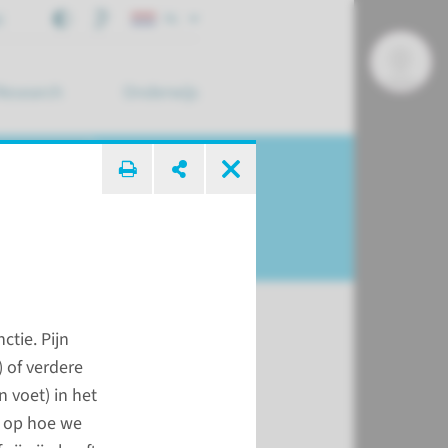
j
NL
Research
Onderwijs
 zoek ...
tie. Pijn
) of verdere
 voet) in het
ed op hoe we