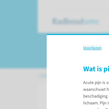
Voorlezen
Pijn
Wat is p
Patiëntenzorg
Aandoeningen
Pijn
Acute pijn is
waarschuwt het
beschadiging 
lichaam. Pijn 