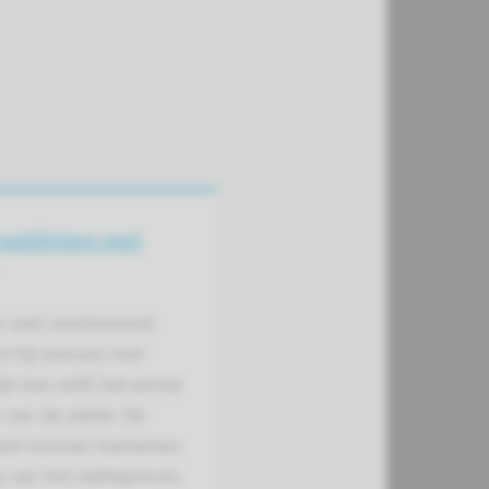
j patiënten met
en veel voorkomend
 bij mensen met
ijn kan zelfs het eerste
n van de ziekte. De
hten kunnen toenemen
p van het ziekteproces.