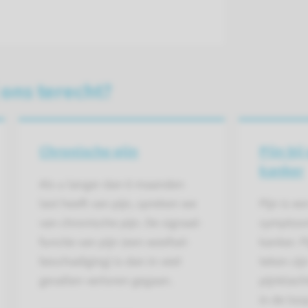
 ons terecht?
Chronische pijn
Pijn bi
kanker
Als u langer dan 6 maanden
last heeft van pijn, spreken we
Pijn is e
van chronische pijn. De signaal­
symptoom
functie van pijn (een weefsel­
kanker. P
beschadiging) is dan in veel
teken zij
gevallen verloren gegaan.
pijnklac
in de loo