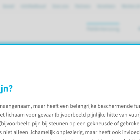
Spoed
mijnRadboud
Over ons
Partners
Verwijzers
Werken bi
Patiëntenzorg
ik
ijn?
 onaangenaam, maar heeft een belangrijke beschermende func
 lichaam voor gevaar (bijvoorbeeld pijnlijke hitte van vuur
(bijvoorbeeld pijn bij steunen op een gekneusde of gebroken
is niet alleen lichamelijk onplezierig, maar heeft ook invlo