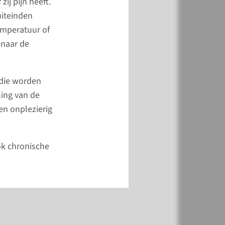
ij pijn heeft.
uiteinden
emperatuur of
 naar de
 die worden
eling van de
en onplezierig
ok chronische