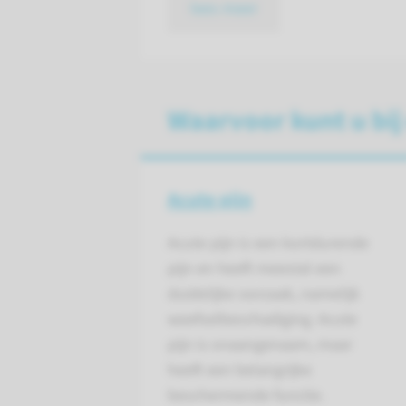
lees meer
Waarvoor kunt u bij
Acute pijn
Acute pijn is een kort­durende
pijn en heeft meestal een
duidelijke oorzaak, namelijk
weefsel­beschadiging. Acute
pijn is onaan­genaam, maar
heeft een belangrijke
beschermende functie.