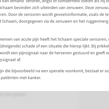
 kan iemand verdriet, angst of somberheid voelen als hij of z
 lichaam bevinden zich uiteinden van zenuwen. Deze zenuw
en. Door de sensoren wordt gevoelsinformatie, zoals de t
et lichaam, doorgegeven via de zenuwen en het ruggenmerg
nemen van acute pijn heeft het lichaam speciale sensoren,
 (dreigende) schade of een situatie die hierop lijkt. Bij prikk
wordt een pijnsignaal naar de hersenen gestuurd en geeft e
signaal af.
ijn die bijvoorbeeld na een operatie voorkomt, bestaat er o
ij patiënten met kanker.
heeft een belangrijke beschermende
am voor gevaar.