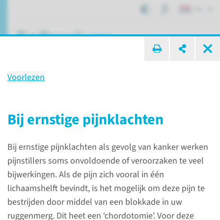
NL
ik zoek ...
Voorlezen
Behandeling
Chordotomie
Bij ernstige pijnklachten
Bij ernstige pijnklachten als gevolg van kanker werken
Patiëntenzorg
Behandelingen
Chordotomie
pijnstillers soms onvoldoende of veroorzaken te veel
bijwerkingen. Als de pijn zich vooral in één
lichaamshelft bevindt, is het mogelijk om deze pijn te
Bij ernstige
bestrijden door middel van een blokkade in uw
pijnklachten
ruggenmerg. Dit heet een ‘chordotomie’. Voor deze