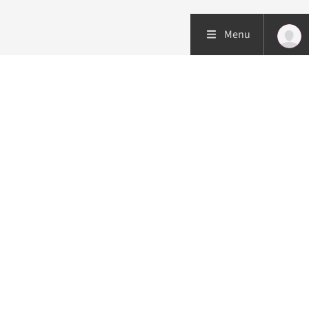
Menu
Patiëntenzorg
Research
Onderwijs