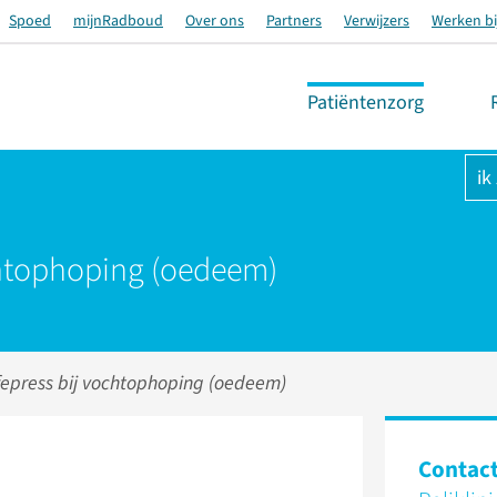
Spoed
mijnRadboud
Over ons
Partners
Verwijzers
Werken bi
Patiëntenzorg
ik
chtophoping (oedeem)
epress bij vochtophoping (oedeem)
Contac