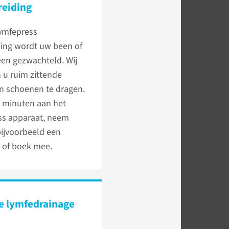
reiding
lymfepress
ing wordt uw been of
en gezwachteld. Wij
 u ruim zittende
en schoenen te dragen.
0 minuten aan het
ss apparaat, neem
ijvoorbeeld een
ft of boek mee.
e lymfedrainage