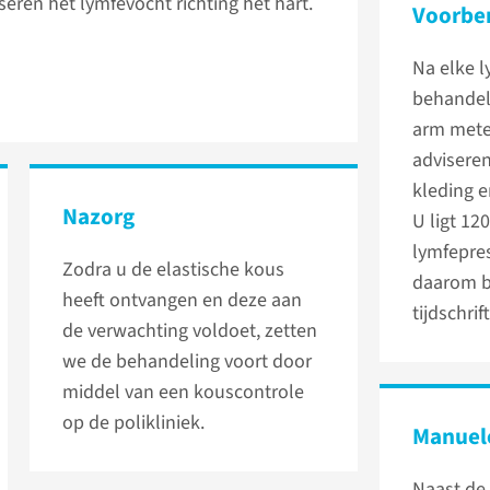
ren het lymfevocht richting het hart.
Voorbe
Na elke 
behandel
arm mete
adviseren
kleding 
Nazorg
U ligt 12
lymfepre
Zodra u de elastische kous
daarom b
heeft ontvangen en deze aan
tijdschri
de verwachting voldoet, zetten
we de behandeling voort door
middel van een kouscontrole
op de polikliniek.
Manuel
Naast de