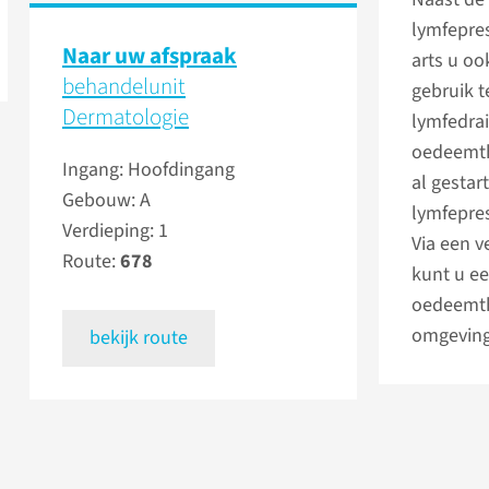
lymfepre
Naar uw afspraak
arts u o
behandelunit
gebruik 
Dermatologie
lymfedra
oedeemth
Ingang: Hoofdingang
al gestar
Gebouw: A
lymfepre
Verdieping: 1
Via een v
Route:
678
kunt u ee
oedeemth
omgevin
bekijk route