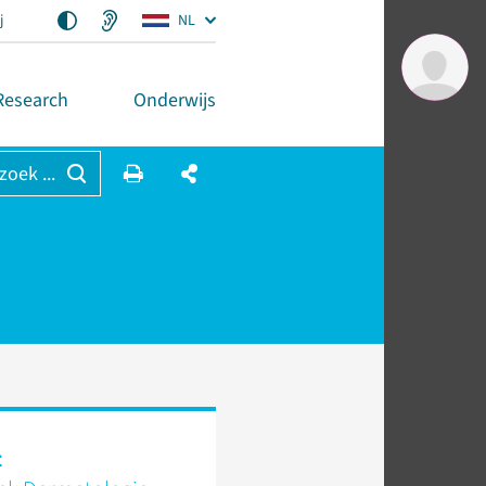
j
NL
Research
Onderwijs
 zoek ...
t