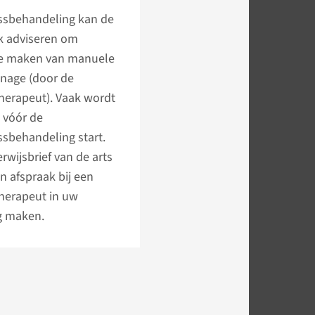
ssbehandeling kan de
ok adviseren om
te maken van manuele
inage (door de
erapeut). Vaak wordt
t vóór de
ssbehandeling start.
erwijsbrief van de arts
n afspraak bij een
erapeut in uw
g maken.