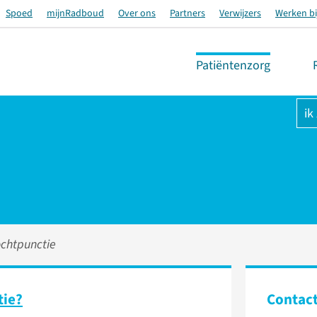
Spoed
mijnRadboud
Over ons
Partners
Verwijzers
Werken bi
Patiëntenzorg
ik
chtpunctie
tie?
Contac