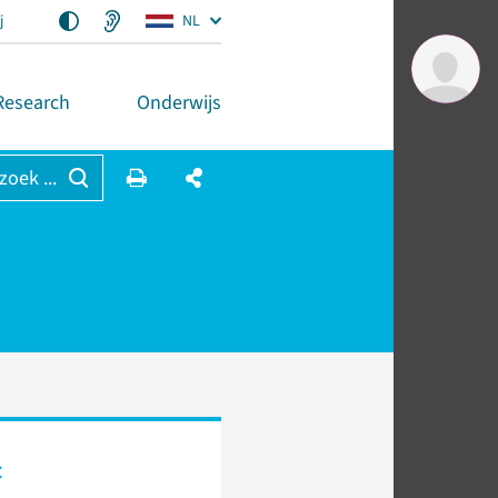
j
NL
Research
Onderwijs
 zoek ...
t