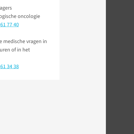
agers
ogische oncologie
361 77 40
e medische vragen in
ren of in het
361 34 38