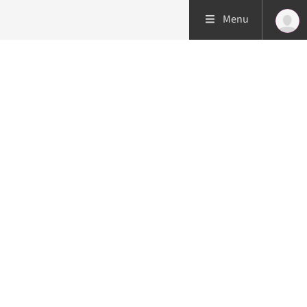
Menu
Patiëntenzorg
Research
Onderwijs
Spoed