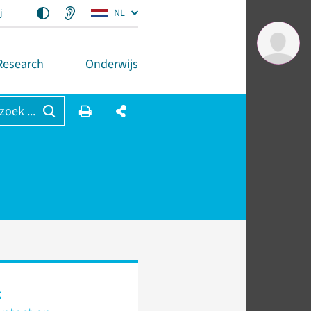
j
NL
Research
Onderwijs
 zoek ...
t