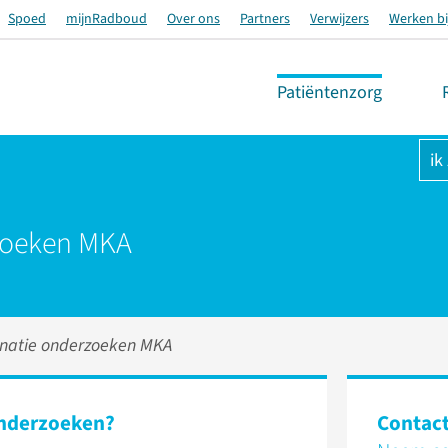
Spoed
mijnRadboud
Over ons
Partners
Verwijzers
Werken bi
Patiëntenzorg
ik
zoeken MKA
natie onderzoeken MKA
onderzoeken?
Contac