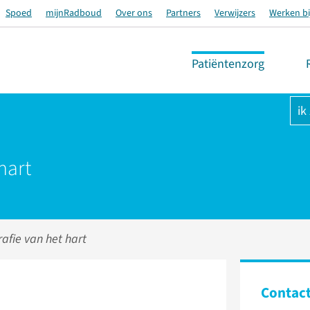
Spoed
mijnRadboud
Over ons
Partners
Verwijzers
Werken bi
Patiëntenzorg
ik
hart
afie van het hart
Contac