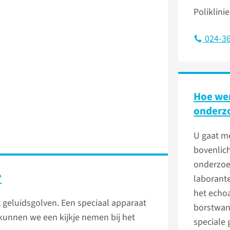
Poliklini
024-36
Hoe wer
onderz
U gaat m
bovenlic
onderzoe
?
laborante
het echo
geluidsgolven. Een speciaal apparaat
borstwand
kunnen we een kijkje nemen bij het
speciale 