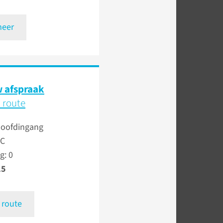
meer
 afspraak
 route
Hoofdingang
 C
g: 0
25
 route