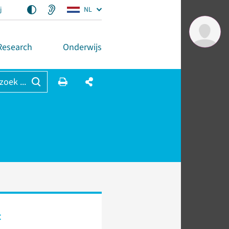
j
NL
Research
Onderwijs
 zoek ...
t