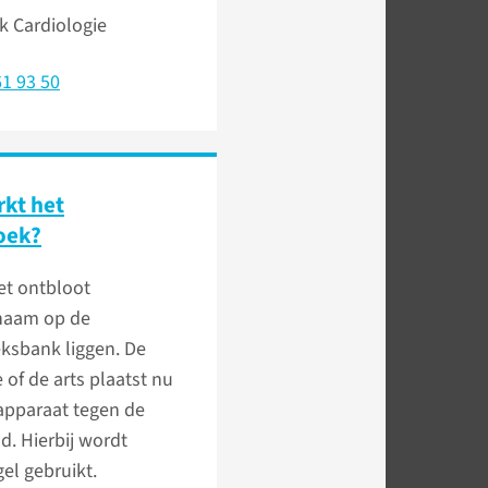
ek Cardiologie
1 93 50
kt het
oek?
et ontbloot
haam op de
ksbank liggen. De
 of de arts plaatst nu
apparaat tegen de
. Hierbij wordt
gel gebruikt.